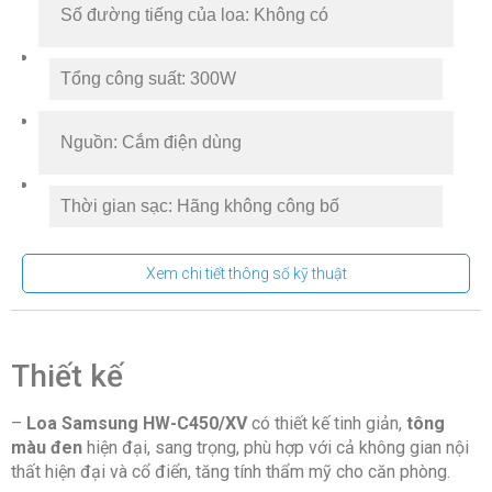
Số đường tiếng của loa: Không có
Tổng công suất: 300W
Nguồn: Cắm điện dùng
Thời gian sạc: Hãng không công bố
Công nghệ âm thanh:
Xem chi tiết thông số kỹ thuật
Chế độ Voice Enhancement
Tối ưu âm thanh chơi Game với chế độ Game
Thiết kế
Mode
Chế độ Surround Sound Expansion – Âm thanh
–
Loa Samsung HW-C450/XV
có thiết kế tinh giản,
tông
vòm mở rộng
màu đen
hiện đại, sang trọng, phù hợp với cả không gian nội
thất hiện đại và cổ điển, tăng tính thẩm mỹ cho căn phòng.
Chế độ tăng cường âm trầm Bass Boost