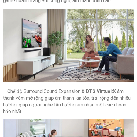
game hoành tráng với công nghệ âm thanh đỉnh cao.
Kích thước loa Woofer: Hãng không công bố
Thương hiệu của: Hàn Quốc
Chất liệu:
Loa thanh: Kim loại, ABS, gỗ
Loa
Sub: Kim loại, ABS, gỗ
Sản xuất tại: Trung Quốc
Hãng: Samsung.
– Chế độ Surround Sound Expansion &
DTS Virtual:X
âm
thanh vòm mở rộng giúp âm thanh lan tỏa, trải rộng đến nhiều
hướng, giúp người nghe tận hưởng âm nhạc một cách hoàn
hảo nhất.