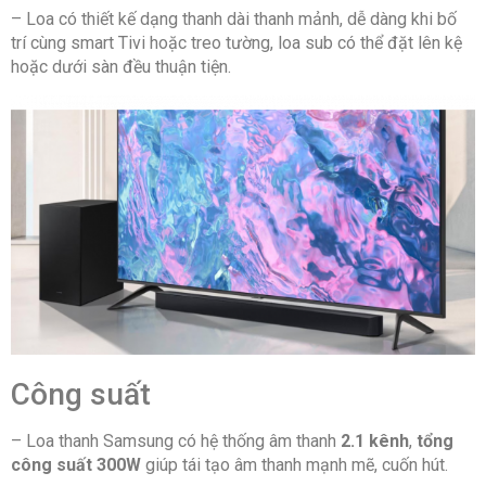
– Loa
có thiết kế dạng thanh dài thanh mảnh, dễ dàng khi bố
Chế độ Night Mode tự động điều chỉnh âm
trí cùng smart Tivi hoặc treo tường, loa sub có thể đặt lên kệ
lượng vào ban đêm
hoặc dưới sàn đều thuận tiện.
Công nghệ âm thanh chuẩn DTS Virtual:X
Adaptive Sound Lite
Tiện ích: One Remote Control
Kết nối
Kết nối không dây: Bluetooth
Kết nối khác:
Optical
USB
Công suất
– Loa thanh Samsung có hệ thống âm thanh
2.1 kênh
,
tổng
Thông tin sản phẩm
công suất 300W
giúp tái tạo âm thanh mạnh mẽ, cuốn hút.