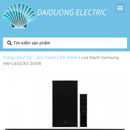
Trang chủ
/
Tivi - Âm Thanh
/
Âm thanh
/ Loa thanh Samsung
HW-C450/XV 300W