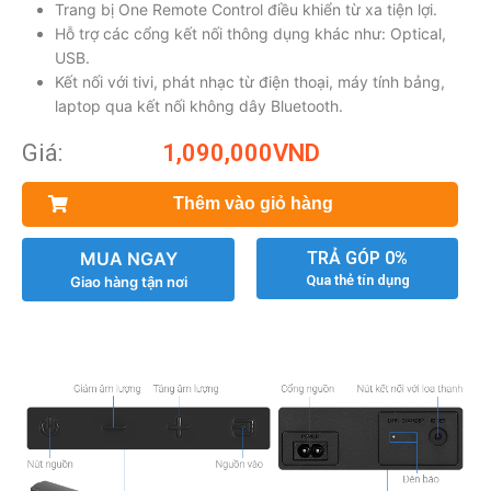
Trang bị One Remote Control điều khiển từ xa tiện lợi.
Hỗ trợ các cổng kết nối thông dụng khác như: Optical,
USB.
Kết nối với tivi, phát nhạc từ điện thoại, máy tính bảng,
laptop qua kết nối không dây Bluetooth.
Giá:
1,090,000
VND
Thêm vào giỏ hàng
MUA NGAY
TRẢ GÓP 0%
Qua thẻ tín dụng
Giao hàng tận nơi