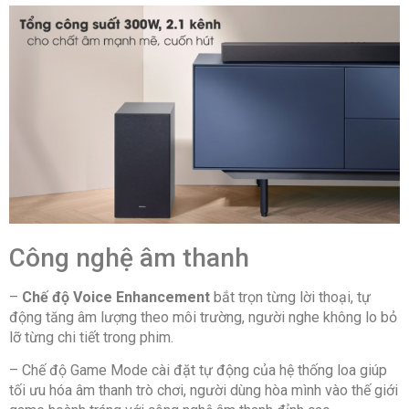
Công suất loa thanh: 80W
Kích thước loa thanh: Ngang 85.88 cm – Sâu
7.5 cm – Cao 5.9 cm – Nặng 1.4 kg
Công suất loa Sub: 220W
Kích thước loa Sub: Ngang 18.4 cm – Sâu 29.5
cm – Cao 34.3 cm – Nặng 4.5 kg
Công nghệ âm thanh
Tổng số lượng loa Bass: 1 loa
–
Chế độ Voice Enhancement
bắt trọn từng lời thoại, tự
Kích thước loa Bass: 16.51 cm
động tăng âm lượng theo môi trường, người nghe không lo bỏ
lỡ từng chi tiết trong phim.
Tổng số lượng loa Treble:
Hãng không công bố
– Chế độ Game Mode cài đặt tự động của hệ thống loa giúp
tối ưu hóa âm thanh trò chơi, người dùng hòa mình vào thế giới
Tổng số lượng loa Woofer:
2 loa