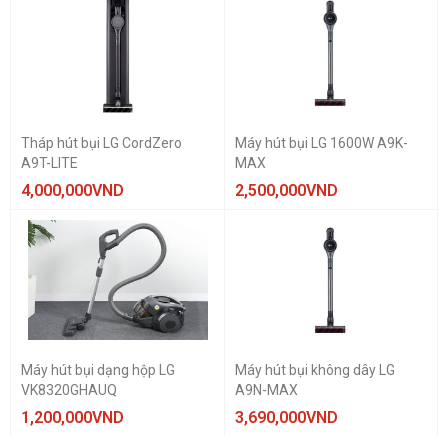
Tháp hút bụi LG CordZero
Máy hút bụi LG 1600W A9K-
A9T-LITE
MAX
4,000,000
VND
2,500,000
VND
Máy hút bụi dạng hộp LG
Máy hút bụi không dây LG
VK8320GHAUQ
A9N-MAX
1,200,000
VND
3,690,000
VND