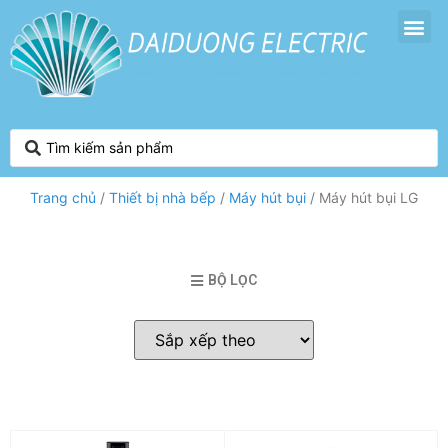
Trang chủ
/
Thiết bị nhà bếp
/
Máy hút bụi
/ Máy hút bụi LG
BỘ LỌC