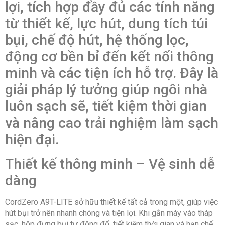
lợi, tích hợp đầy đủ các tính năng
Nguồn điện áp: 220V – 240V/50Hz – 60Hz
từ thiết kế, lực hút, dung tích túi
Kích thước: 26cm x 27cm x 112cm (Máy hút
bụi, chế độ hút, hệ thống lọc,
bụi), 25.5cm x 100.9cm x 29.7cm (Tháp sạc)
động cơ bền bỉ đến kết nối thông
Trọng lượng sản phẩm: Máy hút bụi (2.6kg), Tháp
minh và các tiện ích hỗ trợ. Đây là
sạc (9.7kg)
giải pháp lý tưởng giúp ngôi nhà
Xuất xứ và Bảo hành
luôn sạch sẽ, tiết kiệm thời gian
Thương hiệu: LG
và nâng cao trải nghiệm làm sạch
Xuất xứ thương hiệu: Hàn Quốc
hiện đại.
Sản xuất tại: Việt Nam
Thiết kế thông minh – Vệ sinh dễ
Bảo hành: 12 tháng theo chính sách Hãng.
dàng
CordZero A9T-LITE sở hữu thiết kế tất cả trong một, giúp việc
hút bụi trở nên nhanh chóng và tiện lợi. Khi gắn máy vào tháp
sạc, hộp đựng bụi tự động đổ, tiết kiệm thời gian và hạn chế