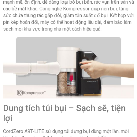
mạnh mẽ, ổn định, dễ dàng loại bỏ bụi bẩn, rác vụn trên sàn và
các bề mặt khác. Công nghệ Kompressor giúp nén bụi, tăng
sức chứa thùng rác gấp đôi, giảm tần suất đổ bụi. Kết hợp với
pin kép hoán đổi, máy có thể hoạt động lâu dài, đảm bảo làm
sạch mọi khu vực trong nhà một cách hiệu quả.
Dung tích túi bụi – Sạch sẽ, tiện
lợi
CordZero A9T-LITE sử dụng túi đựng bụi dùng một lần, mỗi