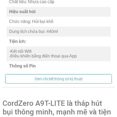
Chất liệu: Nhựa cao cấp
Hiệu suất hút
Chức năng: Hút bụi khô
Dung tích chứa bụi: 440ml
Tiện ích:
-Kết nối Wifi
-Điều khiển bằng điện thoại qua App
Thông số Pin
Loại Pin: Lithium-ion
Xem chi tiết thông số kỹ thuật
Thời gian sạc pin: 240 phút
Thời gian sử dụng: 60 phút
CordZero A9T-LITE là tháp hút
Kích thước & Nguồn điện
bụi thông minh, mạnh mẽ và tiện
Công suất: 1.700W