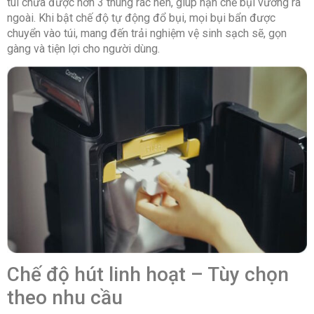
túi chứa được hơn 3 thùng rác nén, giúp hạn chế bụi vương ra
ngoài. Khi bật chế độ tự động đổ bụi, mọi bụi bẩn được
chuyển vào túi, mang đến trải nghiệm vệ sinh sạch sẽ, gọn
gàng và tiện lợi cho người dùng.
Chế độ hút linh hoạt – Tùy chọn
theo nhu cầu