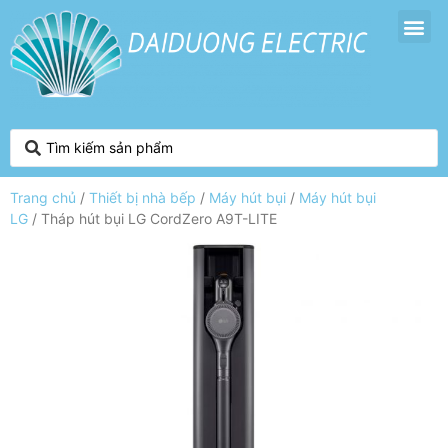
Trang chủ
/
Thiết bị nhà bếp
/
Máy hút bụi
/
Máy hút bụi
LG
/ Tháp hút bụi LG CordZero A9T-LITE