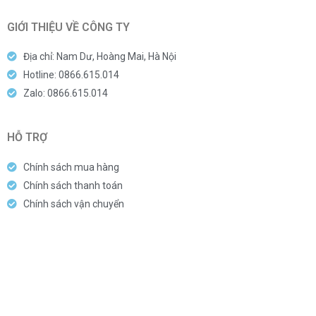
4,800,000
4,800,000
VND
VND
GIỚI THIỆU VỀ CÔNG TY
Địa chỉ: Nam Dư, Hoàng Mai, Hà Nội
Hotline: 0866.615.014
Zalo: 0866.615.014
HỖ TRỢ
Chính sách mua hàng
Chính sách thanh toán
Chính sách vận chuyển