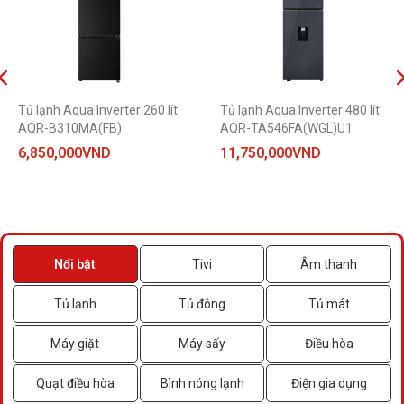
Tủ lạnh Aqua Inverter 260 lít
Tủ lạnh Aqua Inverter 480 lít
AQR-B310MA(FB)
AQR-TA546FA(WGL)U1
6,850,000
VND
11,750,000
VND
Nổi bật
Tivi
Âm thanh
Tủ lạnh
Tủ đông
Tủ mát
Máy giặt
Máy sấy
Điều hòa
Quạt điều hòa
Bình nóng lạnh
Điện gia dụng