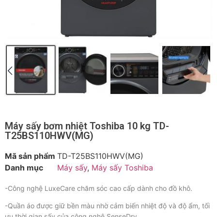
Máy sấy bơm nhiệt Toshiba 10 kg TD-
T25BS110HWV(MG)
Mã sản phẩm
TD-T25BS110HWV(MG)
Danh mục
Máy sấy
,
Máy sấy Toshiba
-Công nghệ LuxeCare chăm sóc cao cấp dành cho đồ khô.
-Quần áo được giữ bền màu nhờ cảm biến nhiệt độ và độ ẩm, tối
ưu thời gian sấy của công nghệ SenseDry.