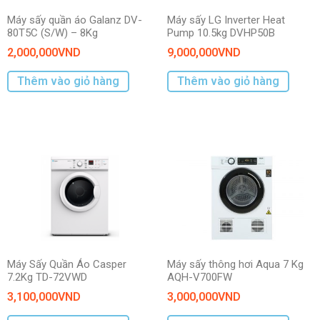
Máy sấy quần áo Galanz DV-
Máy sấy LG Inverter Heat
80T5C (S/W) – 8Kg
Pump 10.5kg DVHP50B
2,000,000
VND
9,000,000
VND
Thêm vào giỏ hàng
Thêm vào giỏ hàng
Máy Sấy Quần Áo Casper
Máy sấy thông hơi Aqua 7 Kg
7.2Kg TD-72VWD
AQH-V700FW
3,100,000
VND
3,000,000
VND