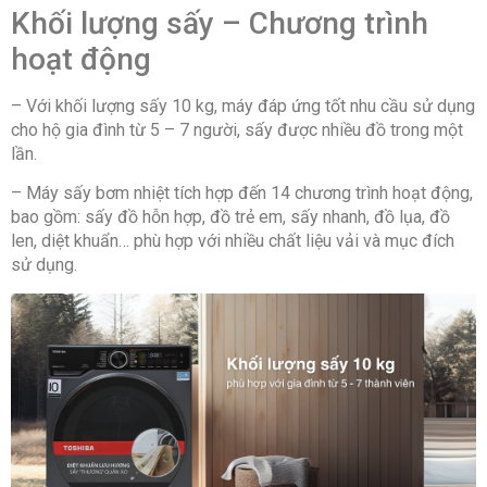
59.5 cm – Sâu 66.6 cm – Nặng 52 kg
Khối lượng sấy – Chương trình
hoạt động
Chiều dài ống xả nước:160 cm
Hãng:Toshiba.
– Với khối lượng sấy 10 kg, máy đáp ứng tốt nhu cầu sử dụng
cho hộ gia đình từ 5 – 7 người, sấy được nhiều đồ trong một
lần.
– Máy sấy bơm nhiệt tích hợp đến 14 chương trình hoạt động,
bao gồm: sấy đồ hỗn hợp, đồ trẻ em, sấy nhanh, đồ lụa, đồ
len, diệt khuẩn… phù hợp với nhiều chất liệu vải và mục đích
sử dụng.