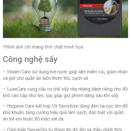
*Hình ảnh chỉ mang tính chất minh họa
Công nghệ sấy
– Steam Care sử dụng hơi nước giúp làm mềm vải, giảm nhăn
và giữ cho quần áo luôn thơm tho, sạch sẽ.
– LuxeCare cung cấp cơ chế sấy nhẹ nhàng dành riêng cho đồ
khô cao cấp như len, lụa, giúp giữ phom dáng sau khi sấy.
– Hygiene Care kết hợp UV Sensitize dùng đèn tia cực tím để
khử khuẩn, tăng cường hiệu quả làm sạch, đặc biệt với quần
áo trẻ em hoặc đồ mặc sát da.
– Cảm biến SenseDry tự động đo độ ẩm và điều chỉnh thời