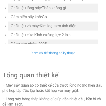
Chất liệu lồng sấy:Thép không gỉ
Cảm biến sấy khô:Có
Chất liệu vỏ máy:Kim loại sơn tĩnh điện
Chất liệu cửa:Kính cường lực 2 lớp
Dòng sản phẩm:2025
Sản xuất tại:Trung Quốc
Xem chi tiết thông số kỹ thuật
Mức tiêu thụ điện năng
Tổng quan thiết kế
Nhiệt độ sấy tối đa:Từ 55 – 60°C
Công suất tiêu thụ:1100W
– Máy sấy quần áo có thiết kế cửa trước lồng ngang hiện đại,
phù hợp lắp độc lập hoặc kết hợp với máy giặt.
Công nghệ tiết kiệm điện:Dual Inverter
– Lồng sấy bằng thép không gỉ giúp dẫn nhiệt đều, bền bỉ và
dễ làm sạch.
Chương trình – Công nghệ sấy