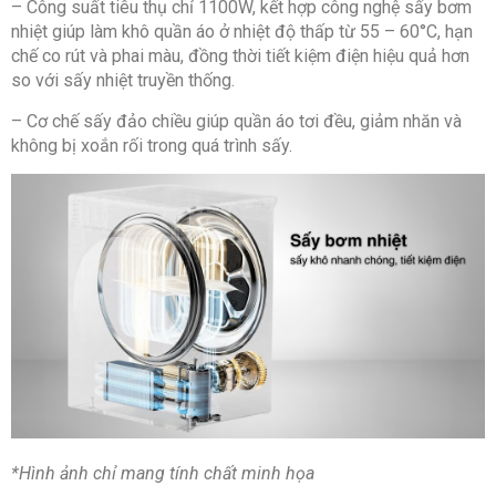
– Công suất tiêu thụ chỉ 1100W, kết hợp công nghệ sấy bơm
nhiệt giúp làm khô quần áo ở nhiệt độ thấp từ 55 – 60°C, hạn
Bảng điều khiển và Tiện ích
chế co rút và phai màu, đồng thời tiết kiệm điện hiệu quả hơn
so với sấy nhiệt truyền thống.
Bảng điều khiển:
Song ngữ Anh – Việt, phím điều khiển cảm ứng,
– Cơ chế sấy đảo chiều giúp quần áo tơi đều, giảm nhăn và
núm xoay, có màn hình hiển thị
không bị xoắn rối trong quá trình sấy.
Tiện ích:
Âm báo khi kết thúc chu trình sấy
Sấy yên tĩnh
Khóa trẻ em
Hẹn giờ sấy
Điều chỉnh mức độ
Đèn chiếu sáng lồng sấy
Điều chỉnh nhiệt độ
Điều chỉnh thời gian
Chế độ khử khuẩn
Điều khiển từ xa qua ứng dụng TSmartLife
Thông tin lắp đặt
*Hình ảnh chỉ mang tính chất minh họa
Kích thước – Khối lượng:Cao 84.5 cm – Ngang