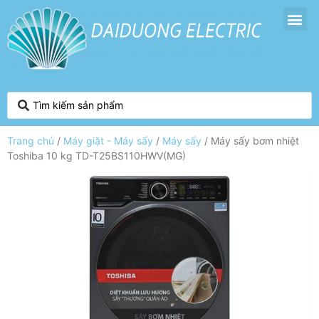
Trang chủ
/
Máy giặt - Máy sấy
/
Máy sấy
/ Máy sấy bơm nhiệt
Toshiba 10 kg TD-T25BS110HWV(MG)