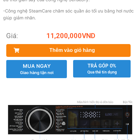
-Công nghệ SteamCare chăm sóc quần áo tối ưu bằng hơi nước
giúp giảm nhăn.
Giá:
11,200,000
VND
Thêm vào giỏ hàng
MUA NGAY
TRẢ GÓP 0%
Qua thẻ tín dụng
Giao hàng tận nơi