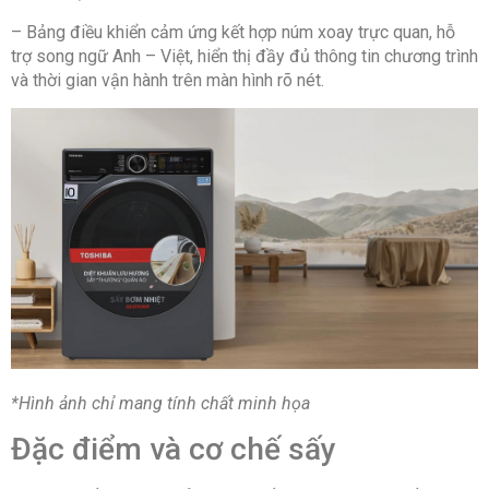
– Bảng điều khiển cảm ứng kết hợp núm xoay trực quan, hỗ
Chương trình:
trợ song ngữ Anh – Việt, hiển thị đầy đủ thông tin chương trình
Sấy nhanh
và thời gian vận hành trên màn hình rõ nét.
Đồ len
Áo sơ mi
Đồ thể thao
Đồ cotton
Đồ hỗn hợp
Đồ lụa
Diệt khuẩn
Khăn
Chương trình tải xuống
Khăn trải giường
Đồ trẻ em
Sấy theo thời gian
Đồng phục
Công nghệ:
Sấy đảo chiều
*Hình ảnh chỉ mang tính chất minh họa
Steam Care chăm sóc quần áo với hơi nước
SenseDry giữ bền màu, bảo vệ sợi vải
Đặc điểm và cơ chế sấy
Hygiene Care – dùng đèn tia cực tím khử khuẩn
Công nghệ LuxeCare (chăm sóc cao cấp dành
cho đồ khô)