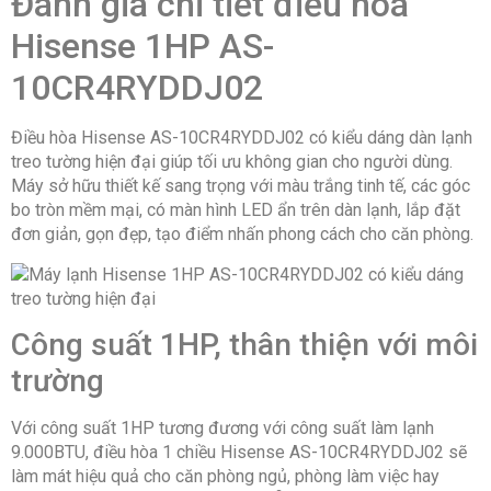
Đánh giá chi tiết điều hòa
Thông số kích thước/Lắp đặt
Hisense 1HP AS-
Kiểu lắp đặt:
Treo tường
Kích thước dàn lạnh:
74.5cm x 27cm x
10CR4RYDDJ02
21.2cm (Ngang x cao x sâu)
Khối lượng dàn lạnh:
8kg
Kích thước dàn nóng:
66cm x 48,2cm x 24cm (Ngang
Điều hòa Hisense AS-10CR4RYDDJ02 có kiểu dáng dàn lạnh
x cao x sâu)
treo tường hiện đại giúp tối ưu không gian cho người dùng.
Khối lượng dàn nóng:
22,5kg
Máy sở hữu thiết kế sang trọng với màu trắng tinh tế, các góc
Nguồn điện áp:
220V – 240V/50Hz
bo tròn mềm mại, có màn hình LED ẩn trên dàn lạnh, lắp đặt
Kích thước ống đồng (lỏng/gas):
6mm / 10mm
Chiều cao lắp đặt tối đa giữa cục nóng – lạnh:
10m
đơn giản, gọn đẹp, tạo điểm nhấn phong cách cho căn phòng.
Chiều dài lắp đặt ống đồng:
15m
Xuất xứ & Bảo hành
Năm ra mắt:
2023
Thương hiệu:
Hisense
Công suất 1HP, thân thiện với môi
Xuất xứ thương hiệu:
Trung Quốc
Sản xuất tại:
Thái Lan
trường
Bảo hành:
24 tháng theo chính sách Hãng.
Với công suất 1HP tương đương với công suất làm lạnh
9.000BTU, điều hòa 1 chiều Hisense AS-10CR4RYDDJ02 sẽ
làm mát hiệu quả cho căn phòng ngủ, phòng làm việc hay