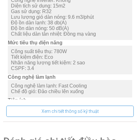
Công nghệ Inverter:
Không
Diện tích sử dụng:
15m2
Gas sử dụng:
R32
Lưu lượng gió dàn nóng:
9.6 m3/phút
Độ ồn dàn lạnh:
38 db(A)
Độ ồn dàn nóng:
50 dB(A)
Chất liệu dàn tản nhiệt:
Đồng mạ vàng
Mức tiêu thụ điện năng
Công suất tiêu thụ:
780W
Tiết kiệm điện:
Eco
Nhãn năng lượng tiết kiệm:
2 sao
CSPF:
3.4
Công nghệ làm lạnh
Công nghệ làm lạnh:
Fast Cooling
Chế độ gió:
Đảo chiều lên xuống
Tiện ích
-Cảm biến nhiệt độ iFeel
Xem chi tiết thông số kỹ thuật
-Chế độ hoạt động thông minh
-Chế độ ngủ Sleep
-Chế độ yên tĩnh Quiet
-Màn hình hiển thị nhiệt độ trên dàn lạnh
-Tự làm sạch dàn lạnh