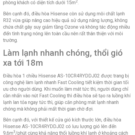
2
phòng khách có diện tích dưới 15m
.
Bên cạnh đó, điều hòa Hisense còn sử dụng môi chất lạnh
R32 vừa giúp nâng cao hiệu quả sử dụng năng lượng, không
chứa chất gây suy giảm tầng Ozone và không tác động nhiều
đến tình trạng nóng lên toàn cầu nên rất thân thiện với môi
trường.
Làm lạnh nhanh chóng, thổi gió
xa tới 18m
Điều hòa 1 chiều Hisense AS-10CR4RYDDJ02 được trang bị
công nghệ làm lạnh nhanh Fast Cooling tiết kiệm thời gian tối
ưu cho người dùng. Khi muốn làm mát tức thì, người dùng chỉ
cần nhấn vào nút Fast Cooling thì điều hòa sẽ tạo ra luồng khí
lạnh lan tỏa ngay tức thì, giúp căn phòng mát lạnh nhanh
chóng mà không phải mất thời gian chờ đợi.
Bên cạnh đó, với thiết kế cửa gió kích thước lớn, điều hòa
Hisense AS-10CR4RYDDJ02 có lưu lượng gió lên đến
3
9,6m
/phút cùng khả năng thổi luồng khí lạnh ở khoảng cách