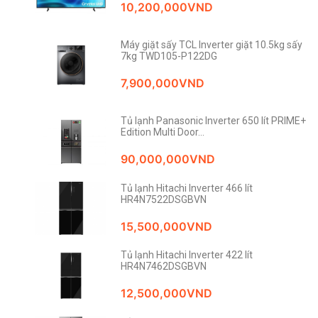
10,200,000
VND
Máy giặt sấy TCL Inverter giặt 10.5kg sấy
7kg TWD105-P122DG
7,900,000
VND
Tủ lạnh Panasonic Inverter 650 lít PRIME+
Edition Multi Door...
90,000,000
VND
Tủ lạnh Hitachi Inverter 466 lít
HR4N7522DSGBVN
15,500,000
VND
Tủ lạnh Hitachi Inverter 422 lít
HR4N7462DSGBVN
12,500,000
VND