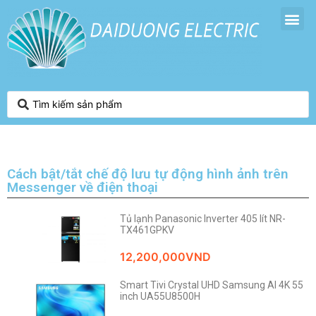
Cách bật/tắt chế độ lưu tự động hình ảnh trên
Messenger về điện thoại
Tủ lạnh Panasonic Inverter 405 lít NR-
TX461GPKV
12,200,000
VND
Smart Tivi Crystal UHD Samsung AI 4K 55
inch UA55U8500H