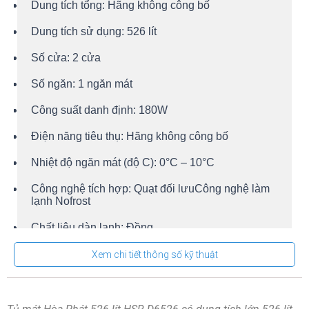
Dung tích tổng:
Hãng không công bố
Dung tích sử dụng:
526 lít
Số cửa:
2 cửa
Số ngăn:
1 ngăn mát
Công suất danh định:
180W
Điện năng tiêu thụ:
Hãng không công bố
Nhiệt độ ngăn mát (độ C):
0°C – 10°C
Công nghệ tích hợp:
Quạt đối lưu
Công nghệ làm
lạnh Nofrost
Chất liệu dàn lạnh:
Đồng
Chất liệu lòng tủ:
Nhôm sơn tĩnh điện
Xem chi tiết thông số kỹ thuật
Chất liệu bên ngoài:
Thân tủ: Tôn sơn tĩnh điện,
Cửa tủ: Kính cách nhiệt Low-E, Viền cửa tủ: Nhựa