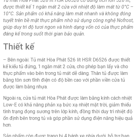
Tủ mát Hòa Phát 526 lít HSR D6526 có dung tích lớn 526 lít,
Chất liệu kính:
Công nghệ kính Low-E
được thiết kế 1 ngăn mát 2 cửa với nhiệt độ làm mát từ 0°C –
10°C. Sản phẩm có khả năng làm mát nhanh và không đóng
Tiện ích:
Đèn LED
Nút điều chỉnh nhiệt độ bên
tuyết trên bề mặt thực phẩm nhờ sử dụng công nghệ Nofrost,
ngoài tủ
Khoá cửa tủ
Bánh xe
giúp duy trì độ tươi ngon và hình dạng vốn có của thực phẩm
Kích thước, khối lượng:
Cao 188 cm – Ngang 90
đáng kể trong suốt thời gian bảo quản.
cm – Sâu 64.1 cm – Nặng 108 kg
Thiết kế
Loại Gas:
R290
– Bên ngoài: Tủ mát Hòa Phát 526 lít HSR D6526 được thiết
Độ ồn:
32-42dB
kế kiểu tủ đứng, 1 ngăn mát 2 cửa, cho phép bạn lấy và cho
thực phẩm vào bên trong tủ mát dễ dàng. Thân tủ được làm
Thương hiệu của:
Việt Nam
bằng tôn sơn tĩnh điện có độ bền cao với phần viền cửa tủ
Sản xuất tại:
Việt Nam
được làm bằng nhựa.
Năm ra mắt:
2023
Ngoài ra, cửa tủ mát Hòa Phát được làm bằng kính cách nhiệt
Low-E có khả năng phản xạ bức xạ nhiệt mặt trời, giảm thiểu
Hãng:
Hoà Phát.
tình trạng đọng sương trên lớp kính, đồng thời duy trì nhiệt độ
ổn định bên trong tủ và góp phần sử dụng điện năng hiệu quả
hơn.
Sản phẩm còn được trang bị 4 bánh xe phía dưới, hỗ trợ bạn