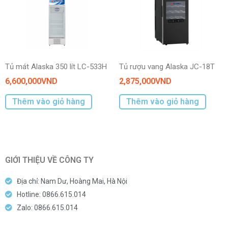
đó, công nghệ này còn giảm thiểu được hiện tượng đóng tuyết
ở dàn lạnh, hỗ trợ bạn vệ sinh tủ mát được nhanh chóng và
hiệu quả.
Tủ mát Alaska 350 lít LC-533H
Tủ rượu vang Alaska JC-18T
6,600,000
VND
2,875,000
VND
Thêm vào giỏ hàng
Thêm vào giỏ hàng
GIỚI THIỆU VỀ CÔNG TY
Địa chỉ: Nam Dư, Hoàng Mai, Hà Nội
*Hình ảnh chỉ mang tính chất minh họa
Hotline: 0866.615.014
Tiện ích
Zalo: 0866.615.014
– Nút điều chỉnh nhiệt độ bên ngoài tủ: Cho phép bạn điều