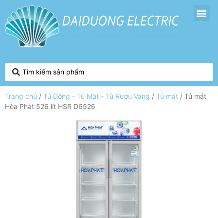
Trang chủ
/
Tủ Đông - Tủ Mát - Tủ Rượu Vang
/
Tủ mát
/ Tủ mát
Hòa Phát 526 lít HSR D6526