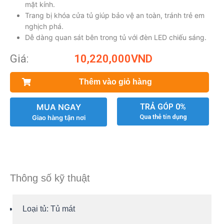
mặt kính.
Trang bị khóa cửa tủ giúp bảo vệ an toàn, tránh trẻ em
nghịch phá.
Dễ dàng quan sát bên trong tủ với đèn LED chiếu sáng.
Giá:
10,220,000
VND
Thêm vào giỏ hàng
MUA NGAY
TRẢ GÓP 0%
Qua thẻ tín dụng
Giao hàng tận nơi
Thông số kỹ thuật
Loại tủ:
Tủ mát