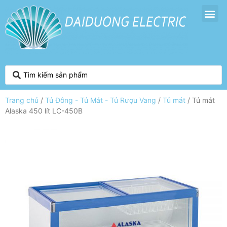
Trang chủ
/
Tủ Đông - Tủ Mát - Tủ Rượu Vang
/
Tủ mát
/ Tủ mát
Alaska 450 lít LC-450B