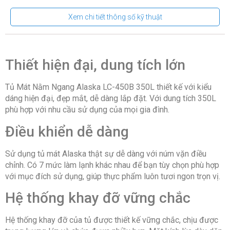
Xem chi tiết thông số kỹ thuật
Kích thước(C x R x S cm)
1314(D)x644(R)Sx822(C)
Công suất (W)
288W
Thiết hiện đại, dung tích lớn
Điện áp (V)
220V/50hz
Tủ Mát Nằm Ngang Alaska LC-450B 350L thiết kế với kiểu
dáng hiện đại, đẹp mắt, dễ dàng lắp đặt. Với dung tích 350L
Điều chỉnh nhiệt độ
Có
phù hợp với nhu cầu sử dụng của mọi gia đình.
Điều khiển dễ dàng
Kính lùa
2 kính lùa
Sử dụng tủ mát Alaska thật sự dễ dàng với núm vặn điều
Nhiệt độ
0 ~ 10ºC
chỉnh. Có 7 mức làm lạnh khác nhau để bạn tùy chọn phù hợp
với mục đích sử dụng, giúp thực phẩm luôn tươi ngon trọn vị.
Gas
R134a
Hệ thống khay đỡ vững chắc
Hệ thống khay đỡ của tủ được thiết kế vững chắc, chịu được