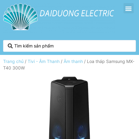
Trang chủ
/
Tivi - Âm Thanh
/
Âm thanh
/ Loa tháp Samsung MX-
T40 300W