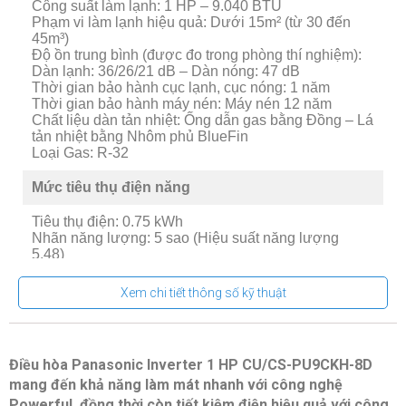
Công suất làm lạnh: 1 HP – 9.040 BTU
Phạm vi làm lạnh hiệu quả: Dưới 15m² (từ 30 đến
45m³)
Độ ồn trung bình (được đo trong phòng thí nghiệm):
Dàn lạnh: 36/26/21 dB – Dàn nóng: 47 dB
Thời gian bảo hành cục lạnh, cục nóng: 1 năm
Thời gian bảo hành máy nén: Máy nén 12 năm
Chất liệu dàn tản nhiệt: Ống dẫn gas bằng Đồng – Lá
tản nhiệt bằng Nhôm phủ BlueFin
Loại Gas: R-32
Mức tiêu thụ điện năng
Tiêu thụ điện: 0.75 kWh
Nhãn năng lượng: 5 sao (Hiệu suất năng lượng
5.48)
Công nghệ tiết kiệm điện:
-Inverter
Xem chi tiết thông số kỹ thuật
-ECO tích hợp A.I
Khả năng lọc không khí
Điều hòa Panasonic Inverter 1 HP CU/CS-PU9CKH-8D
Lọc bụi, kháng khuẩn, khử mùi: Nanoe-G lọc bụi mịn
mang đến khả năng làm mát nhanh với công nghệ
PM2.5
Powerful, đồng thời còn tiết kiệm điện hiệu quả với công