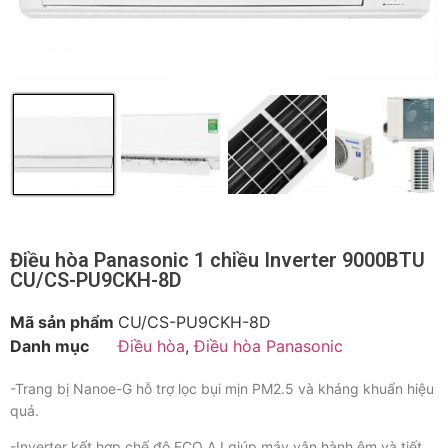
Điều hòa Panasonic 1 chiều Inverter 9000BTU
CU/CS-PU9CKH-8D
Mã sản phẩm
CU/CS-PU9CKH-8D
Danh mục
Điều hòa
,
Điều hòa Panasonic
-Trang bị Nanoe-G hỗ trợ lọc bụi mịn PM2.5 và kháng khuẩn hiệu
quả.
-Inverter kết hợp chế độ ECO A.I giúp máy vận hành êm và tiết