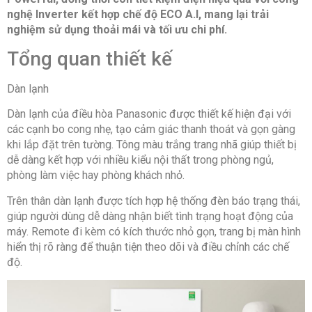
Công nghệ làm lạnh
nghệ Inverter kết hợp chế độ ECO A.I, mang lại trải
nghiệm sử dụng thoải mái và tối ưu chi phí.
Chế độ gió: Đảo gió lên xuống tự động, trái phải tùy
chỉnh tay
Tổng quan thiết kế
Công nghệ làm lạnh nhanh: Powerful
Dàn lạnh
Tiện ích
Dàn lạnh của điều hòa Panasonic được thiết kế hiện đại với
-Điều khiển bằng điện thoại, có Wi-Fi
các cạnh bo cong nhẹ, tạo cảm giác thanh thoát và gọn gàng
-Sleep Mode
-Dàn nóng phủ lớp BlueFin chống ăn mòn
khi lắp đặt trên tường. Tông màu trắng trang nhã giúp thiết bị
-Chức năng tự chẩn đoán lỗi
dễ dàng kết hợp với nhiều kiểu nội thất trong phòng ngủ,
-Chức năng khử ẩm
phòng làm việc hay phòng khách nhỏ.
-Hoạt động siêu êm Quiet
-Hẹn giờ bật, tắt máy
Trên thân dàn lạnh được tích hợp hệ thống đèn báo trạng thái,
-Tự khởi động lại khi có điện
giúp người dùng dễ dàng nhận biết tình trạng hoạt động của
-Nắp dàn lạnh có thể tháo rời, dễ dàng vệ sinh
máy. Remote đi kèm có kích thước nhỏ gọn, trang bị màn hình
Thông số kích thước/lắp đặt
hiển thị rõ ràng để thuận tiện theo dõi và điều chỉnh các chế
độ.
Kích thước dàn lạnh: Dài 76.5 cm – Cao 29 cm – Dày
21.4 cm
Khối lượng dàn lạnh: 8 kg
Kích thước dàn nóng: Dài 72.8 cm – Cao 51.1 cm –