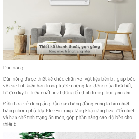
Dày 31.1 cm
Khối lượng dàn nóng: 18 kg
Chiều dài lắp đặt ống đồng: Tối thiểu 3m – Tối đa
15m
Chiều cao lắp đặt tối đa giữa cục nóng-lạnh: 15m
Dòng điện vào: Dàn nóng hoặc dàn lạnh
Dòng điện hoạt động: 1 pha
Kích thước ống đồng: 6/10
Số lượng kết nối dàn lạnh tối đa: 1
Hãng: Panasonic
Dòng sản phẩm: 2026
Sản xuất tại: Malaysia.
Dàn nóng
Dàn nóng được thiết kế chắc chắn với vật liệu bền bỉ, giúp bảo
vệ các linh kiện bên trong trước những tác động của thời tiết,
từ đó duy trì hiệu suất hoạt động ổn định trong thời gian dài.
Điều hòa sử dụng ống dẫn gas bằng đồng cùng lá tản nhiệt
bằng nhôm phủ lớp BlueFin, giúp tăng khả năng trao đổi nhiệt
và hạn chế tình trạng ăn mòn, góp phần nâng cao độ bền cho
thiết bị.