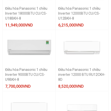
Điều hòa Panasonic 1 chiều
Điều hòa Panasonic 1 chiều
CÔNG SUẤT LÀM LẠNH
Inverter 18000BTU CU/CS-
Inverter 12000BTU CU/CS-
9000 BTU
U18BKH-8
U12BKH-8
11,949,000
VND
6,215,000
VND
LOẠI MÁY
1 chiều
Inverter
Điều hòa Panasonic 1 chiều
Điều hòa Panasonic 1 chiều
Inverter 9000BTU CU/CS-
inverter 12000 BTU RU12CKH-
U9BKH-8
8D
7,700,000
VND
8,520,000
VND