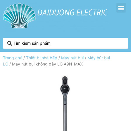
Trang chủ
/
Thiết bị nhà bếp
/
Máy hút bụi
/
Máy hút bụi
LG
/ Máy hút bụi không dây LG A9N-MAX