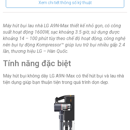
Xem chi tiết thông số kỹ thuật
khoảng 14 – 100 phút tùy theo chế độ hoạt động
Thương hiệu của:
Hàn Quốc
Máy hút bụi lau nhà LG A9N-Max thiết kế nhỏ gọn, có công
Nơi sản xuất:
Việt Nam
suất hoạt động 1600W, sạc khoảng 3.5 giờ, sử dụng được
Năm ra mắt:
2021
khoảng 14 – 100 phút tùy theo chế độ hoạt động, công nghệ
nén bụi tự động Kompressor™ giúp lưu trữ bụi nhiều gấp 2.4
Công nghệ và tiện ích
lần, thương hiệu LG – Hàn Quốc.
Tính năng đặc biệt
Công nghệ:
Bộ nén bụi tự động Kompressor™
Máy hút bụi không dây LG A9N-Max có thể hút bụi và lau nhà
Tiện ích:
Chống lông, tóc rối.
Hút bụi và sạc pin
tiện dụng giúp bạn thuận tiện trong quá trình dọn dẹp.
cùng lúc.
Điều chỉnh sức hút bụi
Thông tin lắp đặt
Kích thước – Khối lượng:
Ngang 26 cm – Cao 112
cm – Sâu 30 cm – Nặng 2.7 kg