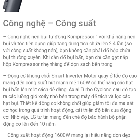
Công nghệ – Công suất
– Công nghệ nén bụi tự động Kompressor™ với khả năng nén
bụi và tóc tiện dụng giúp tăng dung tích chứa lên 2.4 lần (so
với công suất không nén), bạn không cần phải đổ hộp chứa
bụi thường xuyên. Khi cần đổ bụi bẩn, bạn chỉ cần gạt nắp
hộp Kompressor nhẹ nhàng để dọn sạch bên trong.
– Động cơ không chổi Smart Inverter Motor quay ở tốc độ cao
mang đến công suất hút mạnh mẽ 160W có thể nâng các hạt
bụi bẩn lên một cách dễ dàng. Axial Turbo Cyclone sau đó tạo
ra các luồng gió xoáy nhỏ bên trong máy để tách và lọc các
hạt bụi. Thiết kế động cơ không chổi giúp giảm tối đa ma sát
cơ học trong quá trình hoạt động, cải thiện độ bền của động
cơ. Nhờ vậy, LG tự tin mang đến chế độ bảo hành bộ phận
động cơ lên đến 10 năm.
– Công suất hoạt động 1600W mang lại hiệu năng dọn dẹp