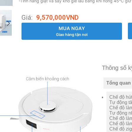
-Tính năng giặt và sấy khô giẻ lau bằng khí nóng 45°C giữ 
Giá:
9,570,000
VND
MUA NGAY
Giao hàng tận nơi
Thông số k
Tổng quan
Chế độ hút
Tự động tă
Chế độ là
Tự động n
Chế độ làm
Chế độ làm
Chế độ zi