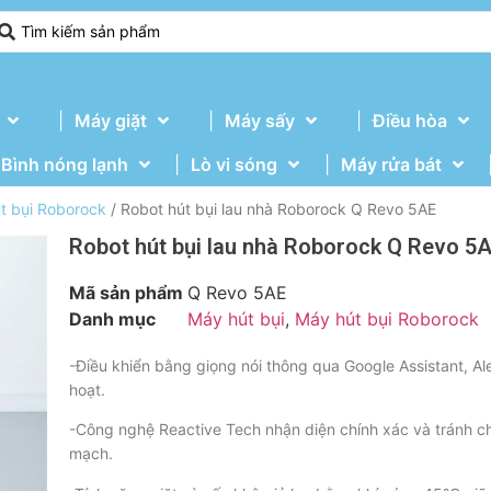
Máy giặt
Máy sấy
Điều hòa
Bình nóng lạnh
Lò vi sóng
Máy rửa bát
t bụi Roborock
/ Robot hút bụi lau nhà Roborock Q Revo 5AE
Robot hút bụi lau nhà Roborock Q Revo 5
Mã sản phẩm
Q Revo 5AE
Danh mục
Máy hút bụi
,
Máy hút bụi Roborock
-Điều khiển bằng giọng nói thông qua Google Assistant, Alexa
hoạt.
-Công nghệ Reactive Tech nhận diện chính xác và tránh ch
mạch.