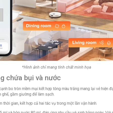
*Hình ảnh chỉ mang tính chất minh họa
ng chứa bụi và nước
 cạnh bo tròn mềm mại kết hợp tông màu trắng mang lại vẻ hiện đại
ầm ghế, gầm giường để làm sạch.
 thời gian, kết hợp cả hai tác vụ trong một lần vận hành.
5 ml và hộp nước 80 ml, đáp ứng nhu cầu vệ sinh hằng ngày. Với n