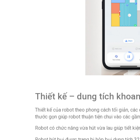
Thiết kế – dung tích khoa
Thiết kế của robot theo phong cách tối giản, các
thước gọn giúp robot thuận tiện chui vào các g
Robot có chức năng vừa hút vừa lau giúp tiết kiệm
Robot hút bụi được trang bị hộp bụi dung tích 32