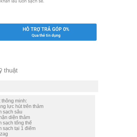
khăn lau luôn sạch sẽ.
HỖ TRỢ TRẢ GÓP 0%
Qua thẻ tín dụng
ỹ thuật
 thông minh:
ng lực hút trên thảm
m sạch sâu
hận diện thảm
 sạch tổng thể
 sạch tại 1 điểm
gzag