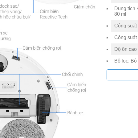
Dung tích
80 ml
Công suất
Công suất 
Độ ồn cao 
Bộ lọc: Bộ
Phiên bản:
Dung lượn
Thời gian
180 phút
Thương hi
Nơi sản xu
Năm ra mắ