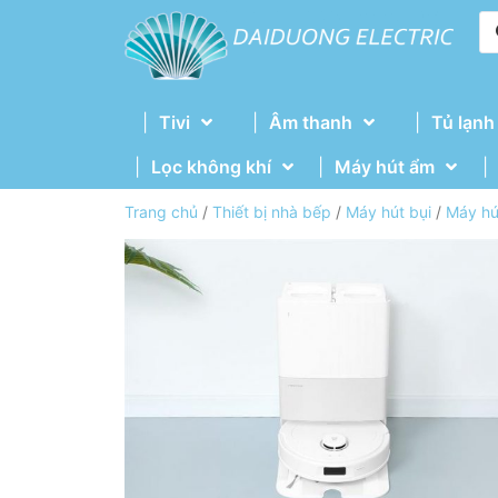
Tivi
Âm thanh
Tủ lạnh
Lọc không khí
Máy hút ẩm
Trang chủ
/
Thiết bị nhà bếp
/
Máy hút bụi
/
Máy hú