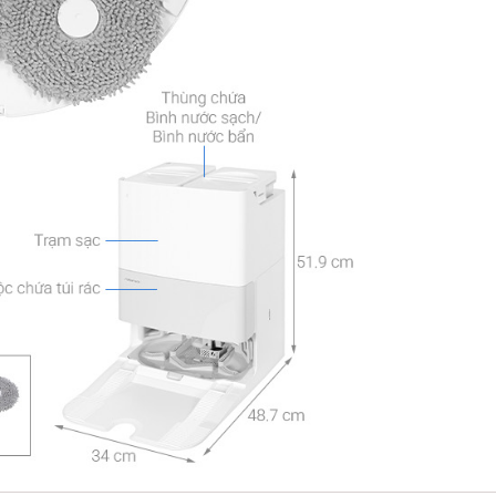
Công nghệ v
Công nghệ
Hệ thống 
Hệ thống đ
thông min
Tiện ích:
Cảm biến 
Điều khiển
Tự động đổ 
Tự quay v
Tính năng
Vừa hút vừ
Điều khiển
Hẹn giờ
Thông tin l
Dụng cụ s