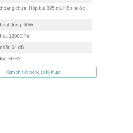
 khoang chứa: Hộp bụi 325 ml, Hộp nước
 hoạt động: 60W
hút: 12000 Pa
nhất: 64 dB
 lọc HEPA
 Quốc tế
Xem chi tiết thông số kỹ thuật
g pin: 5200 mAh
 sử dụng: Sạc khoảng 4 giờ, Dùng khoảng
ệu của: Trung Quốc
ất: Trung Quốc
t: 2025