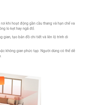
c – Khối lượng: Ngang 35 cm – Cao 9.65
5.3 cm – Nặng 11.7 ± 0.3 kg (đã bao gồm
orock.
 rơi khi hoạt động gần cầu thang và hạn chế va
ông lo kẹt hay ngã đổ.
ian, tạo bản đồ chi tiết và lên lộ trình di
 hoặc không gian phức tạp. Người dùng có thể dễ
.