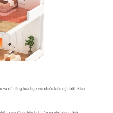
 và dễ dàng hòa hợp với nhiều kiểu nội thất. Kích
hững gia đình diện tích vừa và nhỏ, dung tích