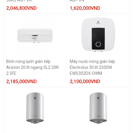
30RS AG+ VN
AG+ VN
2,046,800
VND
1,620,000
VND
Bình nóng lạnh gián tiếp
Máy nước nóng gián tiếp
Ariston 20 lít ngang SL2 20R
Electrolux 30 lít 2500W
2.5FE
EWS302DX-DWM
2,185,000
VND
2,100,000
VND