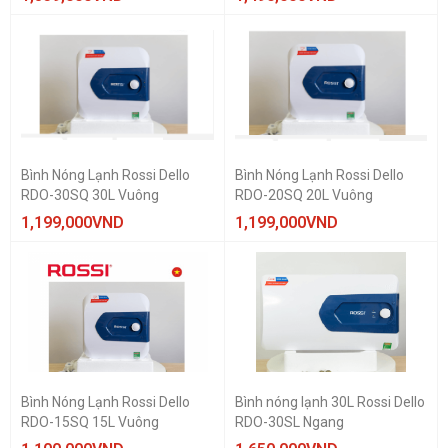
Bình Nóng Lạnh Rossi Dello
Bình Nóng Lạnh Rossi Dello
RDO-30SQ 30L Vuông
RDO-20SQ 20L Vuông
THƯƠNG HIỆU
1,199,000
VND
1,199,000
VND
Ariston
GIÁ BÁN
1.000.000 vnd — 10.000.000 vnd
CÔNG SUẤT LÀM NÓNG
2500 W
Bình Nóng Lạnh Rossi Dello
Bình nóng lạnh 30L Rossi Dello
DUNG TÍCH
RDO-15SQ 15L Vuông
RDO-30SL Ngang