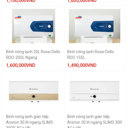
1,100,000
VND
1,650,000
VND
15 - 20 lít
20 - 30 lít
Trên 30 lít
LOẠI MÁY
Làm nóng gián
Làm nóng trực
tiếp
tiếp
Bình nóng lạnh 20L Rossi Dello
Bình nóng lạnh Rossi Dello
RDO-20SL Ngang
RDO 15SL
1,600,000
VND
1,490,000
VND
Bình nóng lạnh gián tiếp
Bình nóng lạnh gián tiếp
Ariston 30 lít ngang SLIM3
Ariston 30 lít ngang SLIM3 30R