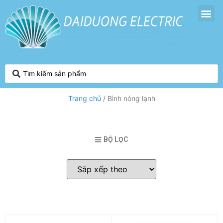
Trang chủ
/ Bình nóng lạnh
BỘ LỌC