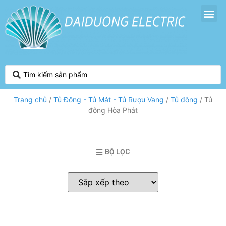
Trang chủ
/
Tủ Đông - Tủ Mát - Tủ Rượu Vang
/
Tủ đông
/ Tủ
đông Hòa Phát
BỘ LỌC