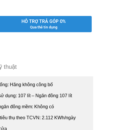
HỖ TRỢ TRẢ GÓP 0%
Qua thẻ tín dụng
ỹ thuật
tổng: Hãng không công bố
sử dụng: 107 lít – Ngăn đông 107 lít
 ngăn đông mềm: Không có
tiêu thụ theo TCVN: 2.112 KWh/ngày
 cửa