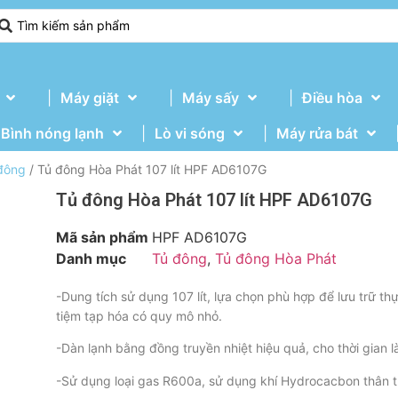
Máy giặt
Máy sấy
Điều hòa
Bình nóng lạnh
Lò vi sóng
Máy rửa bát
đông
/ Tủ đông Hòa Phát 107 lít HPF AD6107G
Tủ đông Hòa Phát 107 lít HPF AD6107G
Mã sản phẩm
HPF AD6107G
Danh mục
Tủ đông
,
Tủ đông Hòa Phát
-Dung tích sử dụng 107 lít, lựa chọn phù hợp để lưu trữ th
tiệm tạp hóa có quy mô nhỏ.
-Dàn lạnh bằng đồng truyền nhiệt hiệu quả, cho thời gian 
-Sử dụng loại gas R600a, sử dụng khí Hydrocacbon thân th