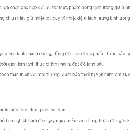
Xẻng cạo t
Bánh xe
, lựa chọn phù hợp để lưu trữ thực phẩm đông lạnh trong gia đình
Kích thước
 chịu nhiệt, giữ nhiệt tốt, duy trì nhiệt độ thiết bị trung bình tr
– Cao 86 
Loại Gas:
Độ ồn: Hã
 giúp làm lạnh nhanh chóng, đồng đều, cho thực phẩm được bảo quả
Thương hi
thời gian làm lạnh thực phẩm nhanh, đạt độ lạnh sâu.
Sản xuất t
n thân thiện với môi trường, đảm bảo thiết bị vận hành êm ái, ch
Năm ra mắ
Hãng: Hoà
ngăn nắp theo thói quen của bạn.
nhỏ tinh nghịch chơi đùa, gây nguy hiểm cho chúng hoặc để ngăn k