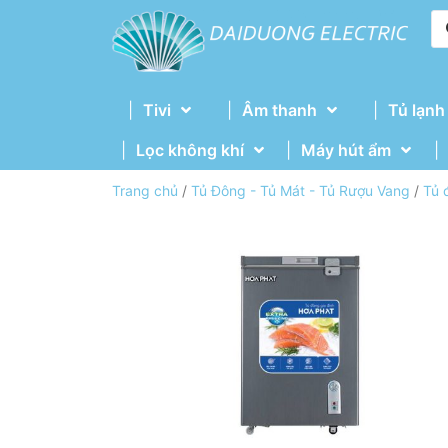
Tivi
Âm thanh
Tủ lạnh
Lọc không khí
Máy hút ẩm
Trang chủ
/
Tủ Đông - Tủ Mát - Tủ Rượu Vang
/
Tủ 