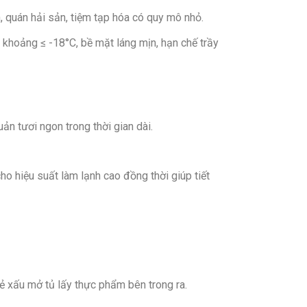
uyết
, quán hải sản, tiệm tạp hóa có quy mô nhỏ.
, khối lượng: Dài 56.4 cm – Rộng 53.8 cm
ong khoảng ≤ -18°C, bề mặt láng mịn, hạn chế trầy
cm – Nặng 25 kg
 R600a
ng không công bố
n tươi ngon trong thời gian dài.
ệu của: Việt Nam
ại: Việt Nam
o hiệu suất làm lạnh cao đồng thời giúp tiết
t: 2022
 Phát
ẻ xấu mở tủ lấy thực phẩm bên trong ra.