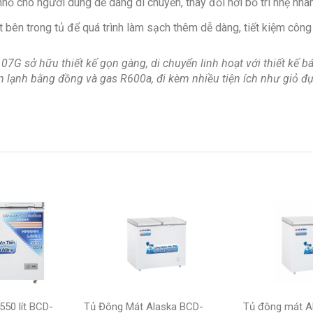
nhỏ cho người dùng dễ dàng di chuyển, thay đổi nơi bố trí nhẹ nhà
t bên trong tủ để quá trình làm sạch thêm dễ dàng, tiết kiệm công
7G sở hữu thiết kế gọn gàng, di chuyển linh hoạt với thiết kế b
àn lạnh bằng đồng và gas R600a, đi kèm nhiều tiện ích như giỏ đự
550 lít BCD-
Tủ Đông Mát Alaska BCD-
Tủ đông mát A