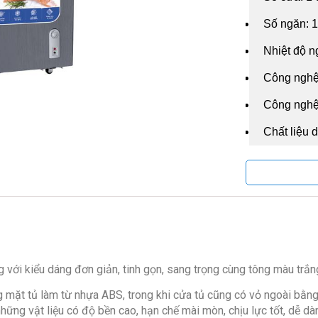
Số ngăn: 
Nhiệt độ n
Công nghệ 
Công nghệ 
Chất liệu 
Chất liệu 
Chất liệu 
Thân tủ: T
Tiện ích:
Bảng điều
 với kiểu dáng đơn giản, tinh gọn, sang trọng cùng tông màu trắn
Khoá cửa 
g mặt tủ làm từ nhựa ABS, trong khi cửa tủ cũng có vỏ ngoài bằng
Giỏ đựng 
ững vật liệu có độ bền cao, hạn chế mài mòn, chịu lực tốt, dễ dà