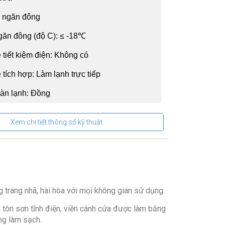
1 ngăn đông
găn đông (độ C): ≤ -18℃
tiết kiệm điện: Không có
tích hợp: Làm lạnh trực tiếp
dàn lạnh: Đồng
lòng tủ: Nhôm sơn tĩnh điện
Xem chi tiết thông số kỹ thuật
bên ngoài:
ôn sơn tĩnh điện, Cửa tủ: Tôn sơn tĩnh điện
 khiển
g trang nhã, hài hòa với mọi không gian sử dụng.
tủ
 tôn sơn tĩnh điện, viền cánh cửa được làm bằng
đồ
ng làm sạch.