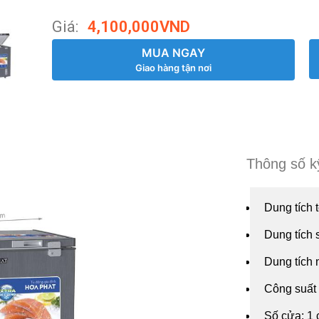
Giá:
4,100,000
VND
MUA NGAY
Giao hàng tận nơi
Thông số k
Dung tích 
Dung tích 
Dung tích
Công suất 
Số cửa: 1