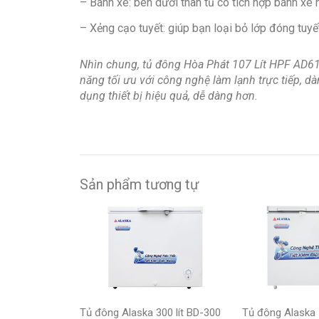
– Bánh xe: bên dưới thân tủ có tích hợp bánh xe 
– Xẻng cạo tuyết: giúp bạn loại bỏ lớp đóng tuyế
Nhìn chung, tủ đông Hòa Phát 107 Lít HPF AD610
năng tối ưu với công nghệ làm lạnh trực tiếp, d
dụng thiết bị hiệu quả, dễ dàng hơn.
Sản phẩm tương tự
Tủ đông Alaska 300 lít BD-300
Tủ đông Alaska 