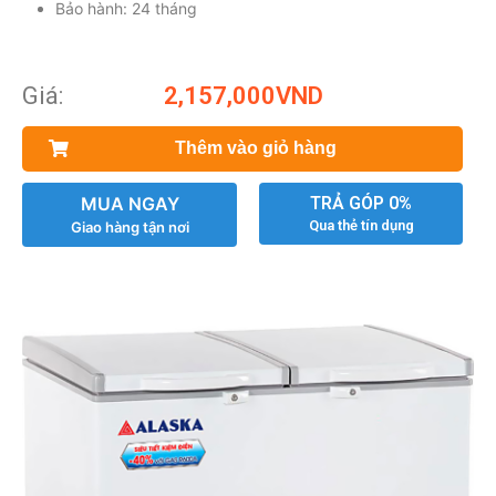
Bảo hành: 24 tháng
Giá:
2,157,000
VND
Thêm vào giỏ hàng
MUA NGAY
TRẢ GÓP 0%
Qua thẻ tín dụng
Giao hàng tận nơi