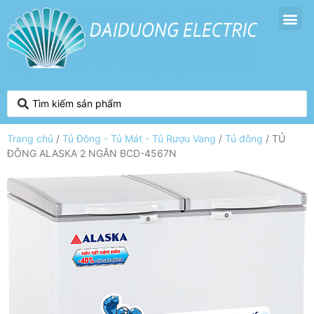
Trang chủ
/
Tủ Đông - Tủ Mát - Tủ Rượu Vang
/
Tủ đông
/ TỦ
ĐÔNG ALASKA 2 NGĂN BCD-4567N