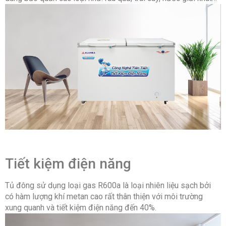
Nhiệt độ ngăn mát:
-5°C ~ 9°C
Điện năng tiêu thụ:
0.75 kW/24h
Loại gas:
R-600a
Làm lạnh nhanh:
Có
Tiết kiệm điện:
Có
Dàn lạnh:
Thường
Tiết kiệm điện năng
Kích thước thùng:
1130x715x920 mm
Tủ đông sử dụng loại gas R600a là loại nhiên liệu sạch bởi
Khối lượng thùng (kg):
56 kg
có hàm lượng khí metan cao rất thân thiện với môi trường
xung quanh và tiết kiệm điện năng đến 40%.