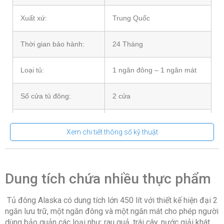
Xuất xứ:
Trung Quốc
Thời gian bảo hành:
24 Tháng
Loại tủ:
1 ngăn đông – 1 ngăn mát
Số cửa tủ đông:
2 cửa
Dung tích:
450 lít
Xem chi tiết thông số kỹ thuật
Số ngăn tủ đông:
2 ngăn đông, mát
Công suất:
120 W
Dung tích chứa nhiều thực phẩm
Tủ đông Alaska có dung tích lớn 450 lít với thiết kế hiện đại 2
Nhiệt độ ngăn đông:
≤-18°C
ngăn lưu trữ, một ngăn đông và một ngăn mát cho phép người
dùng bảo quản các loại như: rau quả, trái cây, nước giải khát…