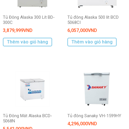
Tủ Đông Alaska 300 Lít BD-
Tủ đông Alaska 500 lít BCD
300C
5068CI
3,879,999
VND
6,057,000
VND
Thêm vào giỏ hàng
Thêm vào giỏ hàng
Tủ Đông Mát Alaska BCD-
Tủ đông Sanaky VH-1599HY
5068N
4,296,000
VND
5,542,000
VND