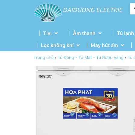
Tivi
Âm thanh
Tủ lạnh
Lọc không khí
Máy hút ẩm
Trang chủ
/
Tủ Đông - Tủ Mát - Tủ Rượu Vang
/
Tủ 