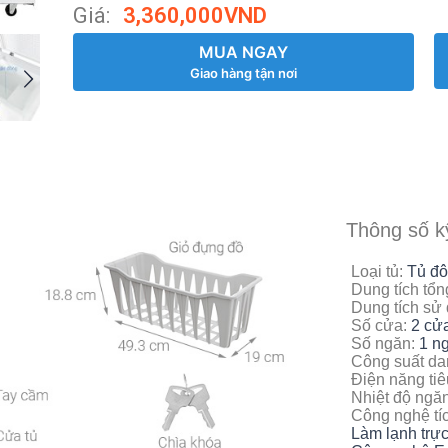
Giá:
3,360,000
VND
MUA NGAY
Giao hàng tận nơi
Thông số k
Loại tủ:
Tủ đ
Dung tích tổn
Dung tích sử
Số cửa:
2 cử
Số ngăn:
1 n
Công suất da
Điện năng tiê
Nhiệt độ ngă
Công nghệ tí
Làm lạnh trực