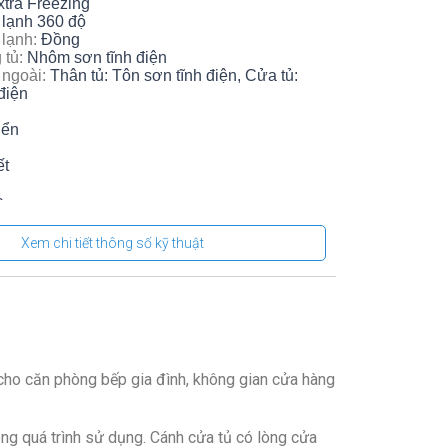
tra Freezing
 lạnh 360 độ
 lạnh:
Đồng
 tủ:
Nhôm sơn tĩnh điện
 ngoài:
Thân tủ: Tôn sơn tĩnh điện, Cửa tủ:
điện
iển
ết
c
khối lượng:
Cao 89 cm – Ngang 130.4 cm –
Xem chi tiết thông số kỹ thuật
– Nặng 53 kg
00a
65 dB
 của:
Việt Nam
Việt Nam
2022
át.
í cho căn phòng bếp gia đình, không gian cửa hàng
ong quá trình sử dụng. Cánh cửa tủ có lòng cửa