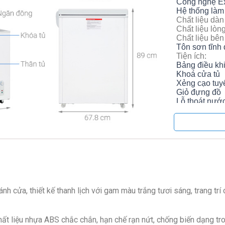
Công nghệ Ex
Hệ thống làm
Chất liệu dàn
Chất liệu lòng
Chất liệu bên
Tôn sơn tĩnh 
Tiện ích:
Bảng điều kh
Khoá cửa tủ
Xẻng cạo tuy
Giỏ đựng đồ
Lỗ thoát nướ
Bánh xe
Kích thước, 
Sâu 67.8 cm 
Loại Gas:
R6
Độ ồn:
55 – 
Thương hiệu
Sản xuất tại:
Năm ra mắt:
Hãng:
Hoà Ph
h cửa, thiết kế thanh lịch với gam màu trắng tươi sáng, trang tr
hất liệu nhựa ABS chắc chắn, hạn chế rạn nứt, chống biến dạng tr