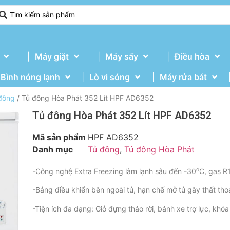
Máy giặt
Máy sấy
Điều hòa
Bình nóng lạnh
Lò vi sóng
Máy rửa bát
đông
/ Tủ đông Hòa Phát 352 Lít HPF AD6352
Tủ đông Hòa Phát 352 Lít HPF AD6352
Mã sản phẩm
HPF AD6352
Danh mục
Tủ đông
,
Tủ đông Hòa Phát
o
-Công nghệ Extra Freezing làm lạnh sâu đến -30
C, gas R1
-Bảng điều khiển bên ngoài tủ, hạn chế mở tủ gây thất thoá
-Tiện ích đa dạng: Giỏ đựng tháo rời, bánh xe trợ lực, khó