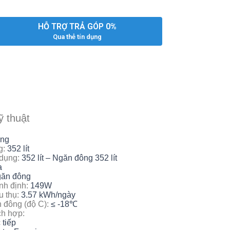
HỖ TRỢ TRẢ GÓP 0%
Qua thẻ tín dụng
ỹ thuật
ông
g:
352 lít
 dụng:
352 lít – Ngăn đông 352 lít
a
găn đông
nh định:
149W
u thụ:
3.57 kWh/ngày
n đông (độ C):
≤ -18℃
ch hợp:
 tiếp