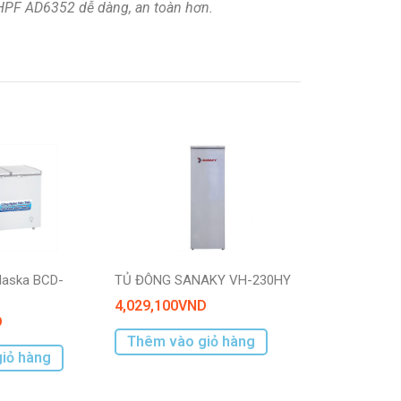
t HPF AD6352 dễ dàng, an toàn hơn.
laska BCD-
TỦ ĐÔNG SANAKY VH-230HY
4,029,100
VND
D
Thêm vào giỏ hàng
iỏ hàng