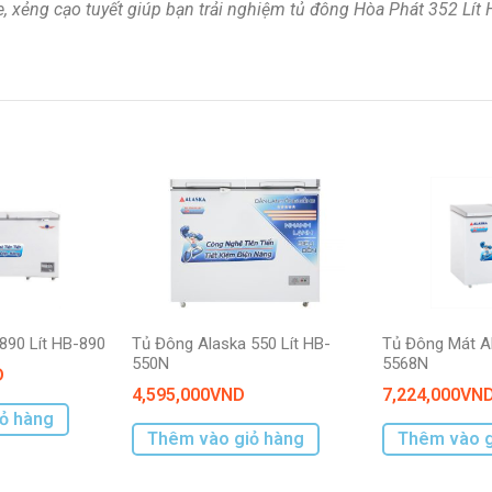
xe, xẻng cạo tuyết giúp bạn trải nghiệm tủ đông Hòa Phát 352 Lí
890 Lít HB-890
Tủ Đông Alaska 550 Lít HB-
Tủ Đông Mát A
550N
5568N
D
4,595,000
VND
7,224,000
VN
ỏ hàng
Thêm vào giỏ hàng
Thêm vào g