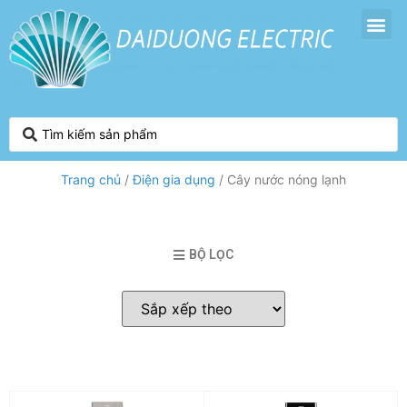
Trang chủ
/
Điện gia dụng
/ Cây nước nóng lạnh
BỘ LỌC