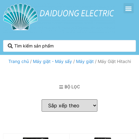
Trang chủ
/
Máy giặt - Máy sấy
/
Máy giặt
/ Máy Giặt Hitachi
BỘ LỌC