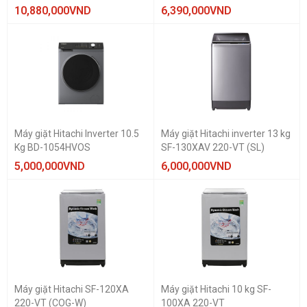
LOẠI MÁY GIẶT
10,880,000
VND
6,390,000
VND
Cửa trên
Máy giặt Hitachi Inverter 10.5
Máy giặt Hitachi inverter 13 kg
Kg BD-1054HVOS
SF-130XAV 220-VT (SL)
5,000,000
VND
6,000,000
VND
Máy giặt Hitachi SF-120XA
Máy giặt Hitachi 10 kg SF-
220-VT (COG-W)
100XA 220-VT