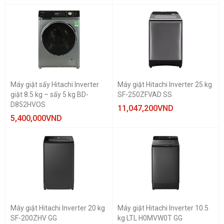
Máy giặt sấy Hitachi Inverter
Máy giặt Hitachi Inverter 25 kg
giặt 8.5 kg – sấy 5 kg BD-
SF-250ZFVAD SS
D852HVOS
11,047,200
VND
THƯƠNG HIỆU
5,400,000
VND
Hitachi
GIÁ BÁN
1.000.000 vnd — 10.000.000 vnd
KHỐI LƯỢNG GIẶT
9 - 10 Kg
Máy giặt Hitachi Inverter 20 kg
Máy giặt Hitachi Inverter 10.5
SF-200ZHV GG
kg LTL H0MVW0T GG