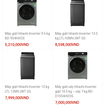
Máy giặt Hitachi Inverter 9.5 kg
Máy giặt Hitachi Inverter 13.5
BD-954HVOS
kg LTL H3MVJWT GG
5,210,000
VND
8,598,000
VND
Máy giặt Hitachi Inverter 12 kg
Máy giặt sấy Hitachi Inverter
LTL 12MVJWT GG
giặt 10.5 kg – sấy 7 kg BD-
D1054HVOS
7,999,000
VND
7,000,000
VND