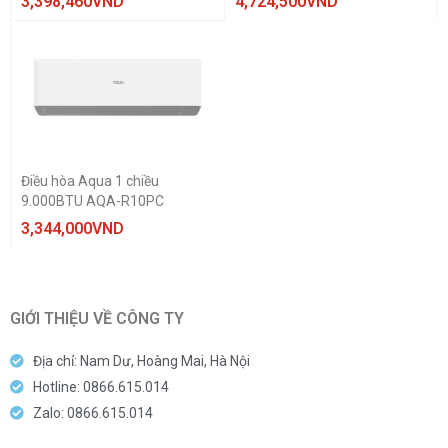
3,398,460
VND
4,724,500
VND
Điều hòa Aqua 1 chiều
9.000BTU AQA-R10PC
3,344,000
VND
GIỚI THIỆU VỀ CÔNG TY
Địa chỉ: Nam Dư, Hoàng Mai, Hà Nội
Hotline: 0866.615.014
Zalo: 0866.615.014