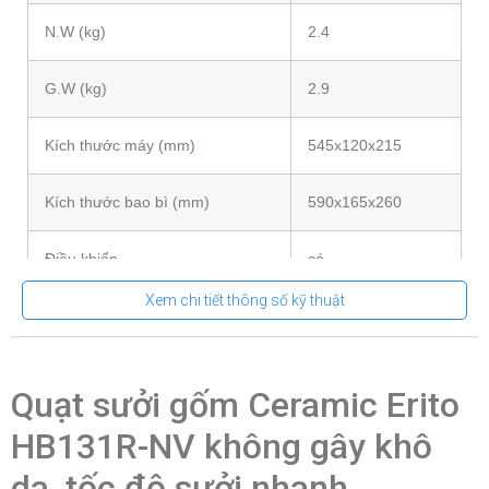
N.W (kg)
2.4
G.W (kg)
2.9
Kích thước máy (mm)
545x120x215
Kích thước bao bì (mm)
590x165x260
Điều khiển
có
Xem chi tiết thông số kỹ thuật
Diện tích khuyến nghị
5-8 m²
Quạt sưởi gốm Ceramic Erito
HB131R-NV không gây khô
da, tốc độ sưởi nhanh