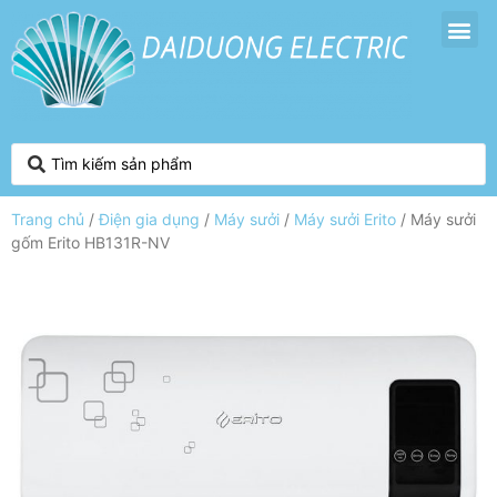
Trang chủ
/
Điện gia dụng
/
Máy sưởi
/
Máy sưởi Erito
/ Máy sưởi
gốm Erito HB131R-NV