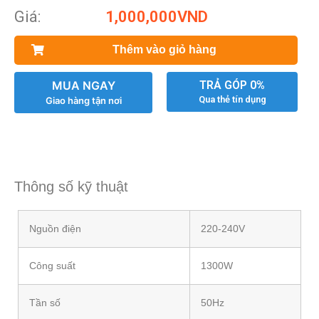
Giá:
1,000,000
VND
Thêm vào giỏ hàng
MUA NGAY
TRẢ GÓP 0%
Qua thẻ tín dụng
Giao hàng tận nơi
Thông số kỹ thuật
Nguồn điện
220-240V
Công suất
1300W
Tần số
50Hz