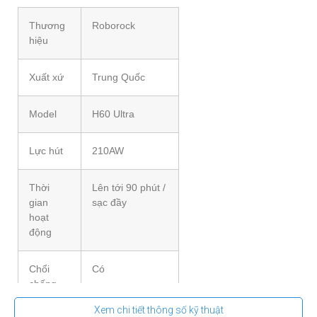
Thương
Roborock
hiệu
Xuất xứ
Trung Quốc
Model
H60 Ultra
Lực hút
210AW
Thời
Lên tới 90 phút /
gian
sạc đầy
hoạt
động
Chổi
Có
chống
rối tóc
Xem chi tiết thông số kỹ thuật