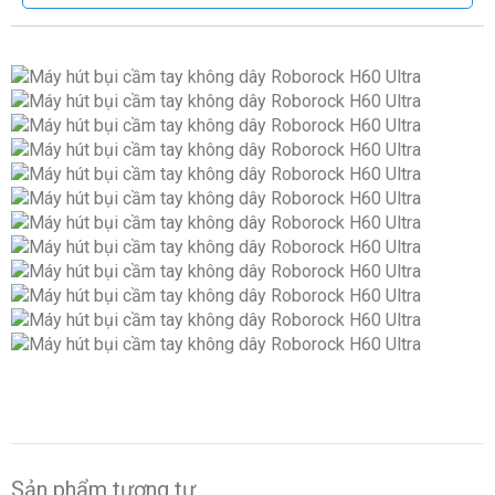
Hệ thống
5 lớp (HEPA
lọc
H13)
Màn
Có
hình
LED
Phụ kiện
Đầu hút đệm,
đầu hút 2 trong
1
Kích
293 x 250 x
thước
1162mm
Sản phẩm tương tự