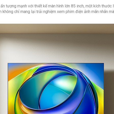
Tivi 3D:
Khô
n tượng mạnh với thiết kế màn hình lớn 85 inch, một kích thước l
lớn không chỉ mang lại trải nghiệm xem phim điện ảnh mãn nhãn m
Tivi màn hì
HDR:
HDR 1
Chất liệu vi
Chất liệu c
Công nghệ 
-Đồng bộ kh
-ALLM
-AI Picture 
-AI 4K Clari
-AI HDR En
-AI Motion 
-Game Dec
Góc nhìn:
Đ
Công nghệ 