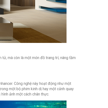
os
nd Upscaling
 Adjuster
suất loa:
36W
Có
et (LAN):
Có
:
HDMI x3, HDMI eARC
n tử, mà còn là một món đồ trang trí, nâng tầm
al:
1 cổng Optical
 (Composite / Component):
1 cổng
RGB / D-Sub):
Không
Enhancer. Công nghệ này hoạt động như một
 trong một bộ phim kinh dị hay một cảnh quay
2 Cổng
 hình ảnh một cách chân thực.
ông minh:
Airplay 2, DLNA, Miracast,
ring