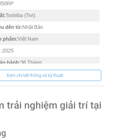
350RP
ất:
Toshiba (Tivi)
u đến từ:
Nhật Bản
n phẩm:
Việt Nam
 :
2025
bảo hành:
36 Tháng
ảo hành:
Tại nhà
Xem chi tiết thông số kỹ thuật
IDAA TV
 màn hình:
85 inch
rải nghiệm giải trí tại
i:
4K (UHD)
t:
60 Hz
ng
Có