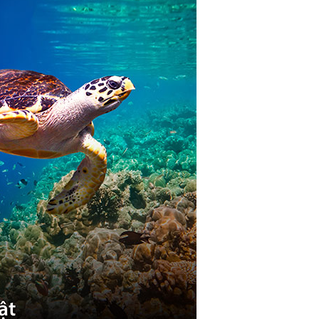
ó
Có
cập nhật
m:
Đang cập nhật
h – Giao diện:
VIDAA TV
 web:
Có
g cập nhật
i:
Có
bằng cử chỉ:
Không
ằng giọng nói:
Có
khuôn mặt:
Không
h ngồi xem:
Đang cập nhật mét