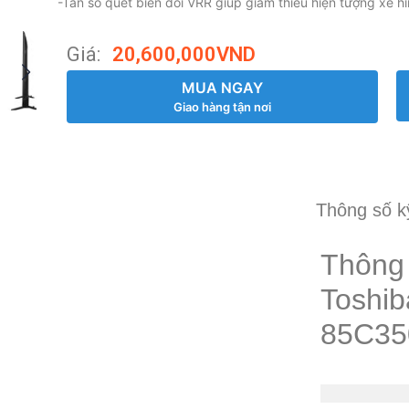
-Tần số quét biến đổi VRR giúp giảm thiểu hiện tượng xé 
Giá:
20,600,000
VND
MUA NGAY
Giao hàng tận nơi
Thông số k
Thông 
Toshib
85C3