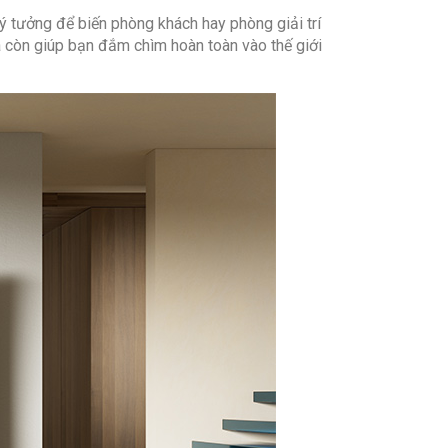
ng
ý tưởng để biến phòng khách hay phòng giải trí
à còn giúp bạn đắm chìm hoàn toàn vào thế giới
nh cong:
Không
0, HDR10+ Decoding, Dolby Vision
ền:
Nhựa
hân đế:
Nhựa
xử lí hình ảnh:
ung hình/tần số quét chơi game VRR
Optimizer
ty
hancer
Enhancer
k
ang cập nhật
âm thanh: