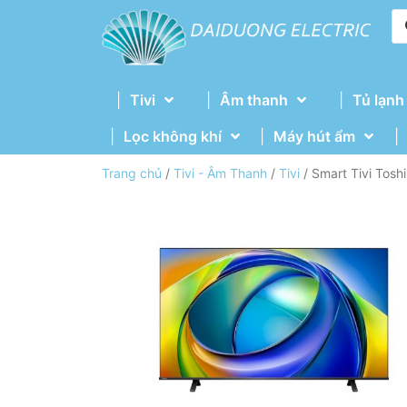
Tivi
Âm thanh
Tủ lạnh
Lọc không khí
Máy hút ẩm
Trang chủ
/
Tivi - Âm Thanh
/
Tivi
/ Smart Tivi Tos