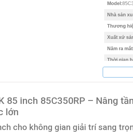
Model:
85C
Nhà sản xu
Thương hiệ
Xuất xứ sả
Năm ra mắt
Thời gian 
Địa điểm b
Loại Tivi:
V
Kích thước
K 85 inch 85C350RP – Nâng tầm t
Độ phân giả
c lớn
Tần số qué
nch cho không gian giải trí sang trọ
Smart Tivi: