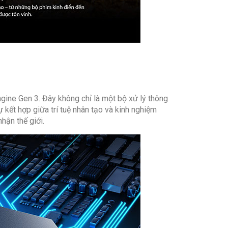
 có chân đế:
1890 x 1155 x 390 mm
 không chân đế:
1890 x 1087 x 79 mm
 có chân đế:
27.3 kg
 không chân đế:
26.9 kg
gine Gen 3. Đây không chỉ là một bộ xử lý thông
 kết hợp giữa trí tuệ nhân tạo và kinh nghiệm
hận thế giới.