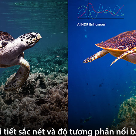
Hình ảnh:
C
Âm thanh:
Phim:
Đang 
Phụ đề phi
Hệ điều hàn
Trình duyệt
Bộ nhớ:
Đan
Mạng xã hộ
Điều khiển 
Tìm kiếm b
Nhận diện 
Khoảng các