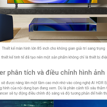
-Dolby Atm
-360 Surrou
-Real Sound
Tổng công 
Cổng WiFi:
Cổng Intern
Thiết kế màn hình lớn 85 inch cho không gian giải trí sang trọng
Cổng HDMI
thiết kế tinh tế đã tạo nên một sản phẩm không chỉ là thiết bị điệ
Cổng Optic
Cổng AV in
 phân tích và điều chỉnh hình ảnh
Composite
Cổng VGA (
RP sẽ được nâng lên một tầm cao mới nhờ vào công nghệ AI HDR 
ng hình của nội dung bạn đang xem. Dù là phân cảnh tối sâu thẳm
Cổng USB:
ncer sẽ tự động điều chỉnh độ sáng và độ tương phản để hiển thị
Chia sẻ th
Content sha