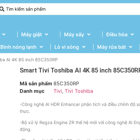
Máy giặt
Máy sấy
Điều hòa
Bình nóng lạnh
Lò vi sóng
Máy rửa bát
hiba AI 4K 85 inch 85C350RP
Smart Tivi Toshiba AI 4K 85 inch 85C350R
Mã sản phẩm
85C350RP
Danh mục
Tivi
,
Tivi Toshiba
-Công nghệ AI HDR Enhancer phân tích và điều chỉnh độ sán
thực.
-Bộ xử lý Regza Engine ZR thế hệ mới với công nghệ AI En
động.