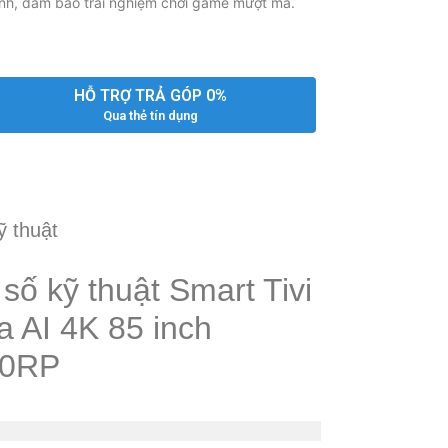
hình, đảm bảo trải nghiệm chơi game mượt mà.
HỖ TRỢ TRẢ GÓP 0%
Qua thẻ tín dụng
ỹ thuật
số kỹ thuật Smart Tivi
a AI 4K 85 inch
50RP