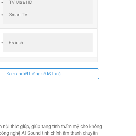
TV Ultra HD
Smart TV
65 inch
4K Ultra HD (3840 x 2160px)
Xem chi tiết thông số kỹ thuật
Có
 nội thất giúp, giúp tăng tính thẩm mỹ cho không
Wifi
ông nghệ AI Sound tinh chỉnh âm thanh chuyên