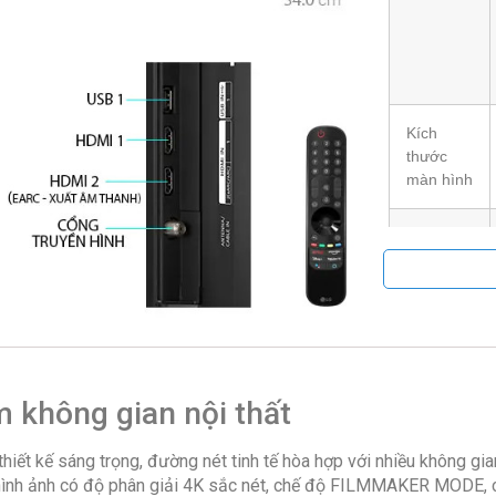
Kích
thước
màn hình
Độ phân
giải
Bluetooth
 không gian nội thất
Kết nối
ết kế sáng trọng, đường nét tinh tế hòa hợp với nhiều không gian
Internet
 hình ảnh có độ phân giải 4K sắc nét, chế độ FILMMAKER MODE, c