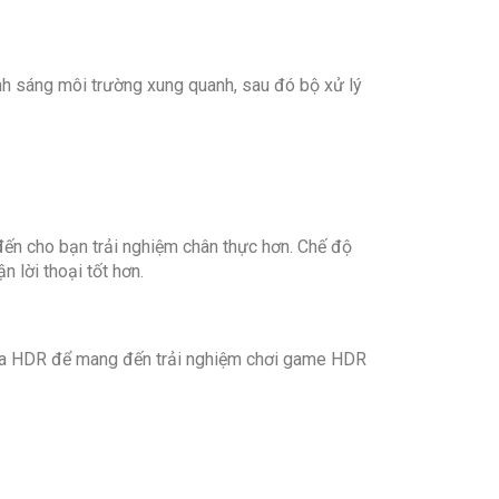
Có Magic remote
h sáng môi trường xung quanh, sau đó bộ xử lý
LG Tivi Plus
đến cho bạn trải nghiệm chân thực hơn. Chế độ
 lời thoại tốt hơn.
ồ họa HDR để mang đến trải nghiệm chơi game HDR
Chiếu màn hình qua AirPlay 2
Chiếu màn hình Screen Mirroring