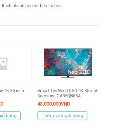
hích nhanh hơn và tiện lợi hơn.
Hỗ trợ tay game và bàn phím
Thin Q AI
Tìm kiếm bằng giọng nói (có hỗ trợ
tiếng Việt)
Kết nối điện thoại thông minh – Mobile
Connection
ny 4K 85 inch
Smart Tivi Neo QLED 4K 85 inch
Samsung QA85QN85A
Trợ lý ảo Google Assistant
ND
48,000,000
VND
Nhận diện mệnh lệnh giọng nói –
iỏ hàng
Thêm vào giỏ hàng
Intelligent Voice Recognition
LG Content Store