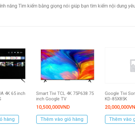
h năng Tìm kiếm bằng giọng nói giúp bạn tìm kiếm nội dung yêu t
Kết nối
Bàn
phím,
chuột
Tương
tác thông
minh
UA 4K 65 inch
Smart Tivi TCL 4K 75P638 75
Google Tivi So
G
inch Google TV
KD-85X85K
10,500,000
VND
20,000,000
V
ỏ hàng
Thêm vào giỏ hàng
Thêm vào g