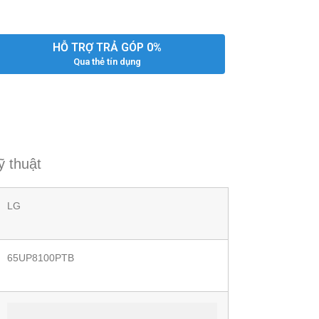
HỖ TRỢ TRẢ GÓP 0%
Qua thẻ tín dụng
ỹ thuật
LG
65UP8100PTB