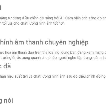
I
Hỗ trợ
điều
ng tự động điều chỉnh độ sáng bởi AI. Cảm biến ánh sáng đo án
khiển
 tối ưu, cho chất lượng hình ảnh tốt hơn.
thông
minh
chỉnh âm thanh chuyên nghiệp
Điều
khiển tivi
bằng
 ưu hóa âm thanh dựa trên thể loại nội dung bạn đang xem mang 
điện
ôi trường ồn ào xung quanh cho phép người nghe tập trung, cảm nhận
thoại
c đã
Kết nối
nhận hiệu suất tivi và chất lượng hình ảnh sau đó điều chỉnh đ
không
dây với
điện
thoại,
máy tính
g nói
bảng