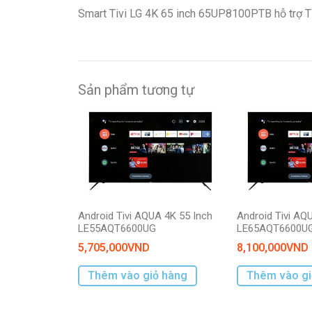
Smart Tivi LG 4K 65 inch 65UP8100PTB hỗ trợ Tín
Sản phẩm tương tự
Android Tivi AQUA 4K 55 Inch
Android Tivi AQ
LE55AQT6600UG
LE65AQT6600U
5,705,000
VND
8,100,000
VND
Thêm vào giỏ hàng
Thêm vào gi