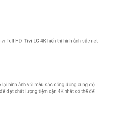
Cổng LAN
Cổng Composite
vi Full HD.
Tivi LG 4K
hiển thị hình ảnh sắc nét
3 cổng
ạo lại hình ảnh với màu sắc sống động cùng độ
2 cổng
 để đạt chất lượng tiệm cận 4K nhất có thể để
Jack loa 3.5 mm
Cổng Optical (Digital Audio Out)