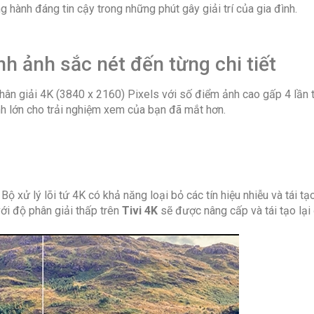
g hành đáng tin cậy trong những phút gây giải trí của gia đình.
Cổng AV
nh ảnh sắc nét đến từng chi tiết
n giải 4K (3840 x 2160) Pixels với số điểm ảnh cao gấp 4 lần ti
ình lớn cho trải nghiệm xem của bạn đã mắt hơn.
Cổng
HDMI
Cổng
 xử lý lõi tứ 4K có khả năng loại bỏ các tín hiệu nhiễu và tái t
USB
ới độ phân giải thấp trên
Tivi 4K
sẽ được nâng cấp và tái tạo lại
Cổng
xuất âm
thanh