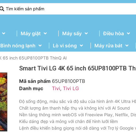
Máy giặt
Máy sấy
Điều hòa
Bình nóng lạnh
Lò vi sóng
Máy rửa bát
4K 65 inch 65UP8100PTB ThinQ AI
Smart Tivi LG 4K 65 inch 65UP8100PTB Th
Mã sản phẩm
65UP8100PTB
Danh mục
Tivi
,
Tivi LG
Độ sống động, màu sắc và độ sâu của hình ảnh 4K Ultra H
Chất lượng âm thanh hấp thụ và không khí với AI Sound
Nền tảng thông minh webOS với Freeview Play, Netflix, Di
Kiểu dáng đẹp và mỏng với chân đế hình lưỡi liềm
Lệnh điều khiển bằng giọng nói dễ dàng với Trợ lý Google 