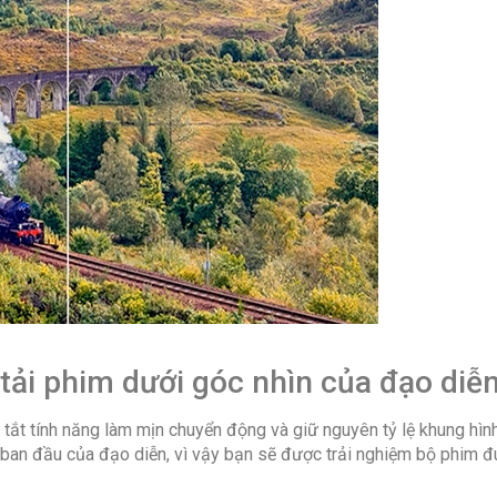
Tích hợp
đầu thu
kỹ thuật
số
Hệ điều
hành,
giao diện
Các ứng
dụng sẵn
i phim dưới góc nhìn của đạo diễ
có
t tính năng làm mịn chuyển động và giữ nguyên tỷ lệ khung hình
ban đầu của đạo diễn, vì vậy bạn sẽ được trải nghiệm bộ phim đ