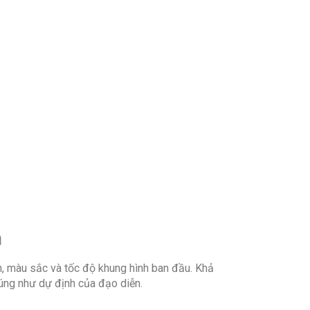
DVB-T2C
DVB-T2
DVB-C
WebOS
Web Browser
n
YouTube
, màu sắc và tốc độ khung hình ban đầu. Khả
úng như dự định của đạo diễn.
Netflix