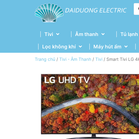
Tivi
Âm thanh
Tủ lạnh
Lọc không khí
Máy hút ẩm
Trang chủ
/
Tivi - Âm Thanh
/
Tivi
/ Smart Tivi LG 