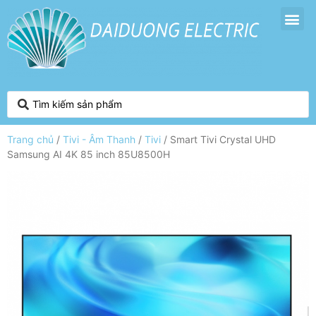
Trang chủ
/
Tivi - Âm Thanh
/
Tivi
/ Smart Tivi Crystal UHD
Samsung AI 4K 85 inch 85U8500H