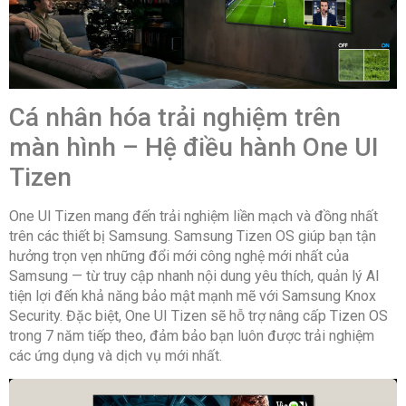
nói Bixby Tiếng
Việt
-Remote Control
App
Cá nhân hóa trải nghiệm trên
màn hình – Hệ điều hành One UI
Tiện Ích:
-Chơi game trên
Tizen
tivi
-Điều khiển được
One UI Tizen mang đến trải nghiệm liền mạch và đồng nhất
bằng điện thoại
trên các thiết bị Samsung. Samsung Tizen OS giúp bạn tận
hưởng trọn vẹn những đổi mới công nghệ mới nhất của
-Trợ lý ảo Bixby
Samsung — từ truy cập nhanh nội dung yêu thích, quản lý AI
(Tizen OS)
tiện lợi đến khả năng bảo mật mạnh mẽ với Samsung Knox
Security. Đặc biệt, One UI Tizen sẽ hỗ trợ nâng cấp Tizen OS
-Tìm kiếm bằng
trong 7 năm tiếp theo, đảm bảo bạn luôn được trải nghiệm
giọng nói (có hỗ
các ứng dụng và dịch vụ mới nhất.
trợ tiếng Việt)
-Chiếu điện thoại