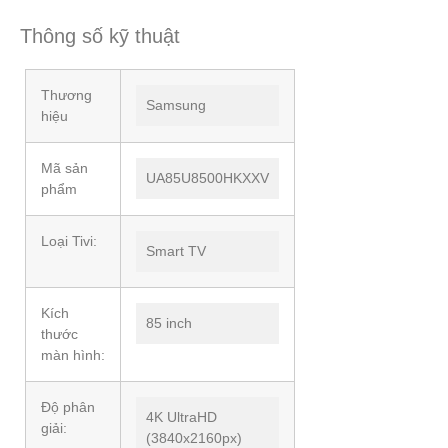
Thông số kỹ thuật
Thương
Samsung
hiệu
Mã sản
UA85U8500HKXXV
phẩm
Loại Tivi:
Smart TV
Kích
85 inch
thước
màn hình:
Độ phân
4K UltraHD
giải:
(3840x2160px)