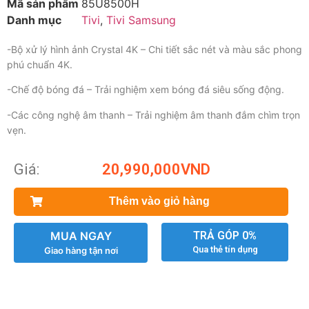
Mã sản phẩm
85U8500H
Danh mục
Tivi
,
Tivi Samsung
-Bộ xử lý hình ảnh Crystal 4K – Chi tiết sắc nét và màu sắc phong
phú chuẩn 4K.
-Chế độ bóng đá – Trải nghiệm xem bóng đá siêu sống động.
-Các công nghệ âm thanh – Trải nghiệm âm thanh đắm chìm trọn
vẹn.
Giá:
20,990,000
VND
Thêm vào giỏ hàng
MUA NGAY
TRẢ GÓP 0%
Qua thẻ tín dụng
Giao hàng tận nơi