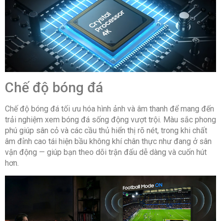
thoại:
Kết nối
Sound Mirroring
không
dây với
điện
thoại,
máy tính
Chế độ bóng đá
bảng:
Chế độ bóng đá tối ưu hóa hình ảnh và âm thanh để mang đến
Kết nối
trải nghiệm xem bóng đá sống động vượt trội. Màu sắc phong
Có
Bàn
phú giúp sân cỏ và các cầu thủ hiển thị rõ nét, trong khi chất
phím,
âm đỉnh cao tái hiện bầu không khí chân thực như đang ở sân
chuột:
vận động — giúp bạn theo dõi trận đấu dễ dàng và cuốn hút
hơn.
Tương
-Tìm kiếm bằng
tác thông
giọng nói tiếng Việt
minh:
trên YouTube
-Điều khiển giọng