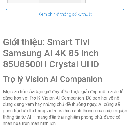
Xem chi tiết thông số kỹ thuật
Kích
1889.9 x 1083.5 x
thước
77 mm
không
chân đế:
Giới thiệu: Smart Tivi
Kích
Samsung AI 4K 85 inch
1889.9 x 1132.8 x
thước có
326 mm
chân:
85U8500H Crystal UHD
Bluetooth:
Trợ lý Vision AI Companion
v5.2
Mọi câu hỏi của bạn giờ đây đều được giải đáp một cách dễ
Kết nối
dàng hơn với Trợ lý Vision AI Companion. Dù bạn hỏi về nội
(LAN)
Internet:
dung đang xem hay những chủ đề thường ngày, AI cũng sẽ
phản hồi tức thì bằng video và hình ảnh thông qua nhiều nguồn
WiFi 5Ethernet
thông tin từ AI – mang đến trải nghiệm phong phú, được cá
nhân hóa trên màn hình lớn.
Cổng