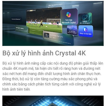
3 cổng
HDMI:
Cổng
2 cổng
USB:
Hệ điều
Tizen OS
hành,
giao diện:
Bộ xử lý hình ảnh Crystal 4K
Các ứng
-Web Browser
dụng sẵn
Bộ xử lý hình ảnh nâng cấp các nội dung độ phân giải thấp lên
có:
chuẩn 4K mạnh mẽ, tái hiện chi tiết rõ ràng hơn và đường nét
-YouTube
sắc nét hơn để mang đến chất lượng hình ảnh chân thực hơn.
-Netflix
Đồng thời, bộ xử lý còn tăng cường màu sắc phong phú và
chính xác bằng cách phân tích từng cảnh với công nghệ xử lý
hình ảnh tiên tiến.
Điều
Bằng ứng dụng
khiển tivi
SmartThings
bằng điện