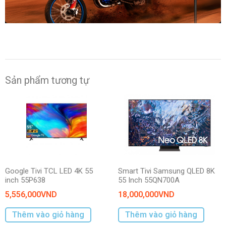
Sound – OTS Lite
-Adaptive Sound
Tổng
20W
công suất
loa:
Sản phẩm tương tự
Bảo hành
2 năm
Xuất xứ
Việt Nam
Google Tivi TCL LED 4K 55
Smart Tivi Samsung QLED 8K
inch 55P638
55 Inch 55QN700A
5,556,000
VND
18,000,000
VND
Thêm vào giỏ hàng
Thêm vào giỏ hàng