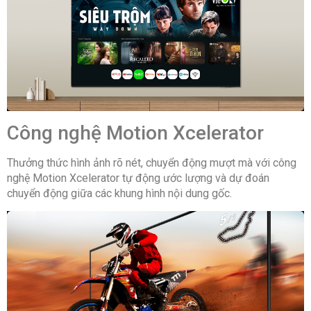
lên TV (không dây)
Công
-Crystal Processor
nghệ hình
4K
ảnh:
-UHD Dimming
Công nghệ Motion Xcelerator
-Contrast
Enhancer
Thưởng thức hình ảnh rõ nét, chuyển động mượt mà với công
-HDR 10+
nghệ Motion Xcelerator tự động ước lượng và dự đoán
chuyển động giữa các khung hình nội dung gốc.
-HDR (High
Dynamic Range)
Công
-Q – Symphony
nghệ âm
thanh:
-Object Tracking