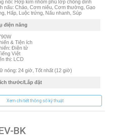
òng nồi: Hợp kim nhôm phủ lớp chống dính
nh nấu: Cháo, Cơm niêu, Cơm thường, Gạo
ng, Hấp, Luộc trứng, Nấu nhanh, Súp
hụ điện năng
 790W
hiển & Tiện ích
hiển: Điện tử
iếng Việt
ển thị: LCD
ữ nóng: 24 giờ, Tốt nhất (12 giờ)
ích thước/Lắp đặt
 áp: 220V/50Hz
 24.3cm x 29.6cm x 39.3cm (Rộng x Sâu x
Xem chi tiết thông số kỹ thuật
 sản phẩm: 3.3kg
Bảo hành
3EV-BK
u: Sharp