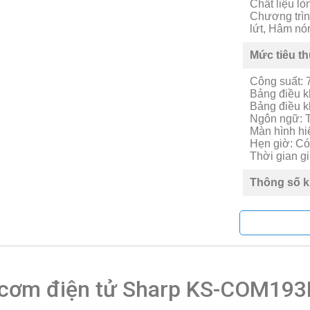
Chất liệu l
Chương trì
lứt, Hâm nó
Mức tiêu t
Công suất:
Bảng điều k
Bảng điều k
Ngôn ngữ: T
Màn hình hi
Hẹn giờ: Có
Thời gian gi
Thông số k
Nguồn điện
Kích thước:
Cao)
Trọng lượng
Xuất xứ & 
nồi cơm điện tử Sharp KS-COM19
Thương hiệ