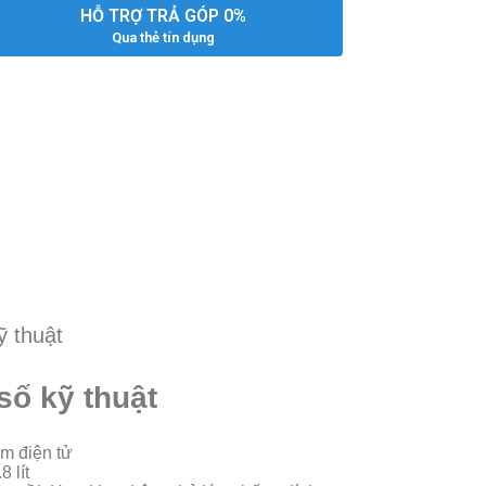
HỖ TRỢ TRẢ GÓP 0%
Qua thẻ tín dụng
ỹ thuật
số kỹ thuật
ơm điện tử
8 lít