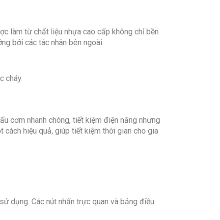
ơng hiệu: Nhật Bản
i: Trung Quốc
2 tháng theo chính sách Hãng.
c làm từ chất liệu nhựa cao cấp không chỉ bền
ởng bởi các tác nhân bên ngoài.
c cháy.
 nấu cơm nhanh chóng, tiết kiệm điện năng nhưng
ách hiệu quả, giúp tiết kiệm thời gian cho gia
sử dụng. Các nút nhấn trực quan và bảng điều