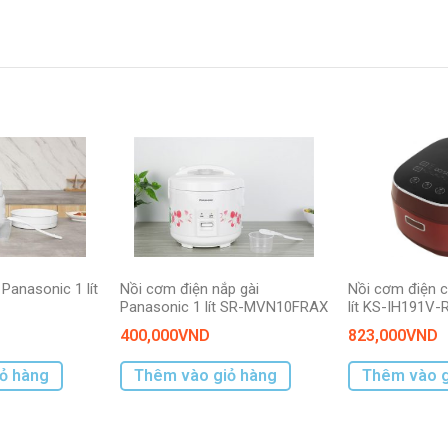
Panasonic 1 lít
Nồi cơm điện nắp gài
Nồi cơm điện c
Panasonic 1 lít SR-MVN10FRAX
lít KS-IH191V-
400,000
VND
823,000
VND
ỏ hàng
Thêm vào giỏ hàng
Thêm vào g