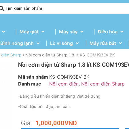
Máy giặt
Máy sấy
Điều hòa
Bình nóng lạnh
Lò vi sóng
Máy rửa bát
 điện Sharp
/ Nồi cơm điện tử Sharp 1.8 lít KS-COM193EV-BK
Nồi cơm điện tử Sharp 1.8 lít KS-COM193E
Mã sản phẩm
KS-COM193EV-BK
Danh mục
Nồi cơm điện
,
Nồi cơm điện Sharp
-Bảng điều khiển điện tử tiếng Việt dễ dùng.
-Chất liệu bền đẹp, an toàn.
Giá:
1,000,000
VND