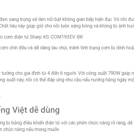
Xuất xứ thư
Sản xuất tạ
Bảo hành: 1
 sang trọng sẽ làm nổi bật không gian bếp hiện đại. Vỏ nồi đượ
Chất liệu này giúp giữ cho nồi luôn sáng bóng và không bị ảnh hư
m chín đều và dễ dàng lau chùi, tránh tình trạng cơm bị dính hoặ
 lý tưởng cho gia đình từ 4 đến 6 người. Với công suất 790W giúp
 suất này, nồi có thể đáp ứng nhu cầu nấu nướng hằng ngày một c
iếng Việt dễ dùng
ị bảng điều khiển điện tử với các phím chức năng rõ ràng, dễ 
họn chức năng nấu mong muốn.