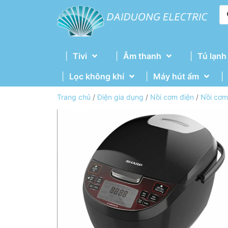
Tivi
Âm thanh
Tủ lạnh
Lọc không khí
Máy hút ẩm
Trang chủ
/
Điện gia dụng
/
Nồi cơm điện
/
Nồi cơm