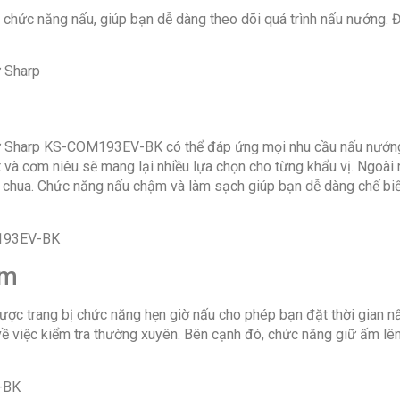
 chức năng nấu, giúp bạn dễ dàng theo dõi quá trình nấu nướng. Điề
g
 tử Sharp KS-COM193EV-BK có thể đáp ứng mọi nhu cầu nấu nướn
 và cơm niêu sẽ mang lại nhiều lựa chọn cho từng khẩu vị. Ngoài 
a chua. Chức năng nấu chậm và làm sạch giúp bạn dễ dàng chế bi
 ấm
trang bị chức năng hẹn giờ nấu cho phép bạn đặt thời gian nấu t
về việc kiểm tra thường xuyên. Bên cạnh đó, chức năng giữ ấm lê