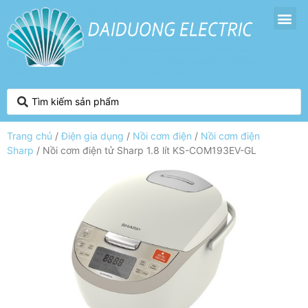
Trang chủ
/
Điện gia dụng
/
Nồi cơm điện
/
Nồi cơm điện
Sharp
/ Nồi cơm điện tử Sharp 1.8 lít KS-COM193EV-GL