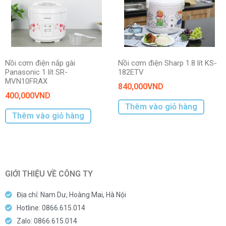
Nồi cơm điện nắp gài
Nồi cơm điện Sharp 1.8 lít KS-
Panasonic 1 lít SR-
182ETV
MVN10FRAX
840,000
VND
400,000
VND
Thêm vào giỏ hàng
Thêm vào giỏ hàng
GIỚI THIỆU VỀ CÔNG TY
Địa chỉ: Nam Dư, Hoàng Mai, Hà Nội
Hotline: 0866.615.014
Zalo: 0866.615.014