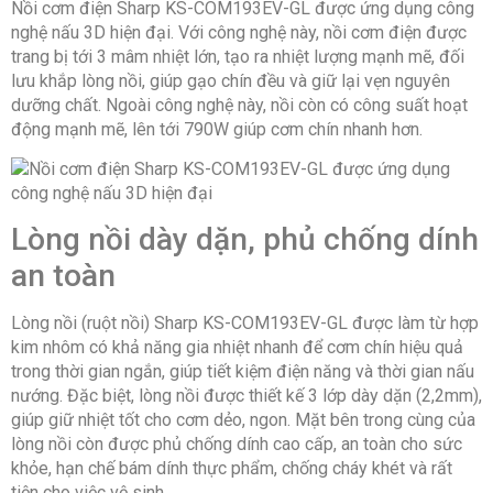
Nồi cơm điện Sharp KS-COM193EV-GL được ứng dụng công
nghệ nấu 3D hiện đại. Với công nghệ này, nồi cơm điện được
trang bị tới 3 mâm nhiệt lớn, tạo ra nhiệt lượng mạnh mẽ, đối
lưu khắp lòng nồi, giúp gạo chín đều và giữ lại vẹn nguyên
dưỡng chất. Ngoài công nghệ này, nồi còn có công suất hoạt
động mạnh mẽ, lên tới 790W giúp cơm chín nhanh hơn.
Lòng nồi dày dặn, phủ chống dính
an toàn
Lòng nồi (ruột nồi) Sharp KS-COM193EV-GL được làm từ hợp
kim nhôm có khả năng gia nhiệt nhanh để cơm chín hiệu quả
trong thời gian ngắn, giúp tiết kiệm điện năng và thời gian nấu
nướng. Đặc biệt, lòng nồi được thiết kế 3 lớp dày dặn (2,2mm),
giúp giữ nhiệt tốt cho cơm dẻo, ngon. Mặt bên trong cùng của
lòng nồi còn được phủ chống dính cao cấp, an toàn cho sức
khỏe, hạn chế bám dính thực phẩm, chống cháy khét và rất
tiện cho việc vệ sinh.