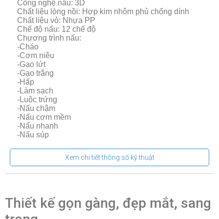
Công nghệ nấu: 3D
Chất liệu lòng nồi: Hợp kim nhôm phủ chống dính
Chất liệu vỏ: Nhựa PP
Chế độ nấu: 12 chế độ
Chương trình nấu:
-Cháo
-Cơm niêu
-Gạo lứt
-Gạo trắng
-Hấp
-Làm sạch
-Luộc trứng
-Nấu chậm
-Nấu cơm mềm
-Nấu nhanh
-Nấu súp
-Sữa chua
Phụ kiện: Muỗng lấy cơm, Cốc đong, Muỗng canh,
Xem chi tiết thông số kỹ thuật
Xửng hấp
Mức tiêu thụ điện năng
Công suất: 790W
Thiết kế gọn gàng, đẹp mắt, sang
Nhãn năng lượng: 3 sao
CSPF: 83.58