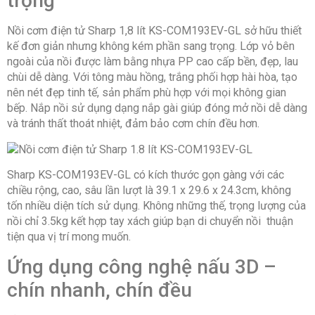
trọng
Tiêu chuẩn Việt Nam: TCVN 8252:2015
Nồi cơm điện tử Sharp 1,8 lít KS-COM193EV-GL sở hữu thiết
Bảng điều khiển & Tiện ích
kế đơn giản nhưng không kém phần sang trọng. Lớp vỏ bên
ngoài của nồi được làm bằng nhựa PP cao cấp bền, đẹp, lau
Bảng điều khiển: Điện tử
Ngôn ngữ: Tiếng Việt
chùi dễ dàng. Với tông màu hồng, trắng phối hợp hài hòa, tạo
Hẹn giờ: Có (24 giờ)
nên nét đẹp tinh tế, sản phẩm phù hợp với mọi không gian
Thời gian giữ nóng: Tốt nhất (12 giờ)
bếp. Nắp nồi sử dụng dạng nắp gài giúp đóng mở nồi dễ dàng
và tránh thất thoát nhiệt, đảm bảo cơm chín đều hơn.
Thông số kích thước/Lắp đặt
Loại dây nguồn: Tháo rời
Nguồn điện áp: 220V/50Hz
Sharp KS-COM193EV-GL có kích thước gọn gàng với các
Kích thước: 39.1cm x 29.6cm x 24.3cm (Rộng x sâu x
chiều rộng, cao, sâu lần lượt là 39.1 x 29.6 x 24.3cm, không
cao)
Trọng lượng sản phẩm: 3,5kg
tốn nhiều diện tích sử dụng. Không những thế, trọng lượng của
nồi chỉ 3.5kg kết hợp tay xách giúp bạn di chuyển nồi thuận
Xuất xứ & Bảo hành
tiện qua vị trí mong muốn.
Thương hiệu: Sharp
Ứng dụng công nghệ nấu 3D –
Xuất xứ thương hiệu: Nhật Bản
Sản xuất tại: Trung Quốc
chín nhanh, chín đều
Bảo hành: 12 tháng theo chính sách Hãng.