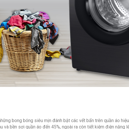
những bong bóng siêu mịn đánh bật các vết bẩn trên quần áo hiệu
àu và bền sợi quần áo đến 45%, ngoài ra còn tiết kiệm điện năng 