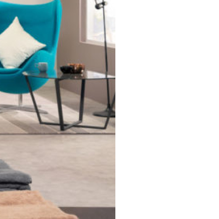
er: Digital Inverter
 giặt
nh giặt:
ga
 ngày
ước
 15 phút
ốc
 minh
iệm Cotton
, vắt
g giặt
ại
p
nhẹ
o