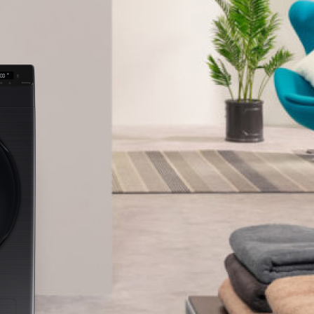
Loại Invert
Công nghệ
Chương trì
Giặt chăn 
Giặt hàng
Giặt hơi n
Giặt khăn
Giặt nhanh
Giặt siêu t
Giặt thông
Giặt tiết k
Giặt êm
Thoát nước
Vệ sinh lồn
Xả + vắt
Áo sơ mi
Đồ cotton
Đồ dã ngo
Đồ hỗn hợ
Đồ len
Đồ mỏng 
Đồ thể tha
Đồ tối màu