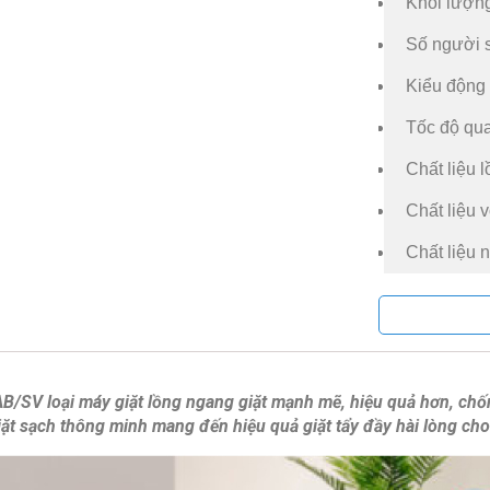
Khối lượng
Số người s
Kiểu động 
Tốc độ qua
Chất liệu 
Chất liệu 
Chất liệu 
Sản xuất t
Dòng sản 
Thời gian
V loại máy giặt lồng ngang giặt mạnh mẽ, hiệu quả hơn, chống
Mức tiêu t
giặt sạch thông minh mang đến hiệu quả giặt tẩy đầy hài lòng ch
Hiệu suất 