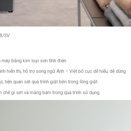
Công nghệ 
VRT Plus 
Bảng điều 
giặt
Công nghệ
AB/SV
Giặt hơi 
Công nghệ
Bảng điều 
 máy bằng kim loại sơn tĩnh điện.
Bảng điều 
nh hiển thị, hỗ trợ song ngữ Anh – Việt bố cục dễ hiểu, dễ dùng.
i, tiện quan sát quá trình giặt bên trong lồng giặt.
Tiện ích:
Hẹn giờ gi
Khóa trẻ 
n chế gỉ sét và mảng bám trong quá trình sử dụng.
Vệ sinh lồn
Thông tin l
Kích thước
Sâu 65 cm