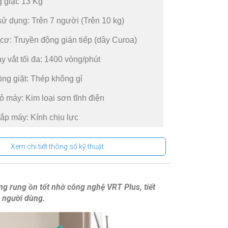
 giặt: 13 Kg
ử dụng: Trên 7 người (Trên 10 kg)
cơ: Truyền động gián tiếp (dây Curoa)
y vắt tối đa: 1400 vòng/phút
lồng giặt: Thép không gỉ
vỏ máy: Kim loại sơn tĩnh điện
nắp máy: Kính chịu lực
ại: Việt Nam
Xem chi tiết thông số kỹ thuật
phẩm: 2022
 bảo hành động cơ: 11 năm
 rung ồn tốt nhờ công nghệ VRT Plus, tiết
hụ điện năng
o người dùng.
sử dụng điện: 14 Wh/kg