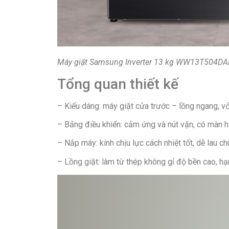
Máy giặt Samsung Inverter 13 kg WW13T504D
Tổng quan thiết kế
– Kiểu dáng: máy giặt cửa trước – lồng ngang, vỏ
– Bảng điều khiển: cảm ứng và nút vặn, có màn hì
– Nắp máy: kính chịu lực cách nhiệt tốt, dễ lau chù
– Lồng giặt: làm từ thép không gỉ độ bền cao, hạ