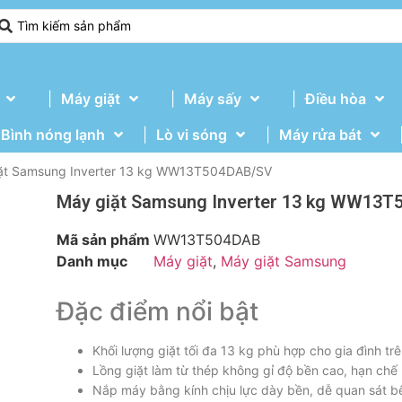
Máy giặt
Máy sấy
Điều hòa
Bình nóng lạnh
Lò vi sóng
Máy rửa bát
ặt Samsung Inverter 13 kg WW13T504DAB/SV
Máy giặt Samsung Inverter 13 kg WW13
Mã sản phẩm
WW13T504DAB
Danh mục
Máy giặt
,
Máy giặt Samsung
Đặc điểm nổi bật
Khối lượng giặt tối đa 13 kg phù hợp cho gia đình trê
Lồng giặt làm từ thép không gỉ độ bền cao, hạn chế
Nắp máy bằng kính chịu lực dày bền, dễ quan sát bê