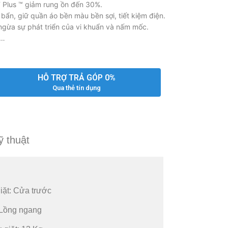
T Plus ™ giảm rung ồn đến 30%.
ẩn, giữ quần áo bền màu bền sợi, tiết kiệm điện.
 ngừa sự phát triển của vi khuẩn và nấm mốc.
,…
HỖ TRỢ TRẢ GÓP 0%
Qua thẻ tín dụng
ỹ thuật
iặt: Cửa trước
 Lồng ngang