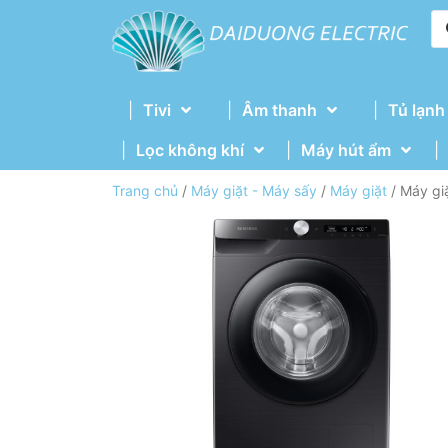
Tivi
Âm thanh
Tủ lạnh
Lọc không khí
Máy hút ẩm
Trang chủ
/
Máy giặt - Máy sấy
/
Máy giặt
/ Máy gi