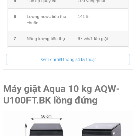
5
Tốc độ quay vắt
700 vòng/phút
6
Lượng nước tiêu thụ
141 lít
chuẩn
7
Năng lượng tiêu thụ
97 wh/1 lần giặt
8
Kiểu động cơ
Dây Curoa
Xem chi tiết thông số kỹ thuật
9
Chương trình giặt
10 chương trình giặt
Máy giặt Aqua 10 kg AQW-
10
Tiện ích
Khóa trẻ em, Tự khởi
động lại
U100FT.BK lồng đứng
11
Khoảng khối lượng
Từ 9 – 10 Kg (5 – 7
giặt
người)
12
Kích thước
560 x 630 x 1006 mm