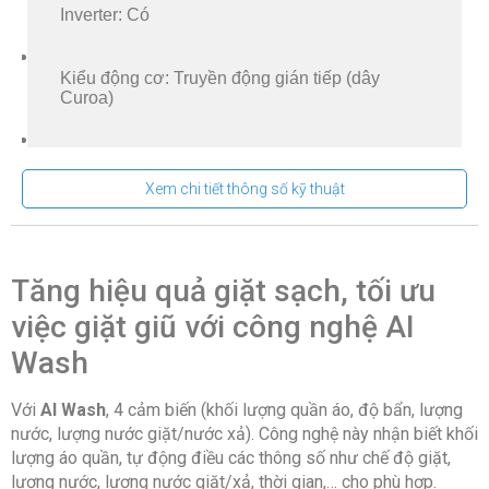
Inverter: Có
Kiểu động cơ: Truyền động gián tiếp (dây
Curoa)
Chương trình giặt:
Xem chi tiết thông số kỹ thuật
Giặt chăn ga
Giặt hơi nước
Tăng hiệu quả giặt sạch, tối ưu
Giặt khăn
việc giặt giũ với công nghệ AI
Giặt nhanh 15 phút
Wash
Giặt nước lạnh
Với
AI Wash
, 4 cảm biến (khối lượng quần áo, độ bẩn, lượng
Giặt siêu tốc
nước, lượng nước giặt/nước xả). Công nghệ này nhận biết khối
Giặt thông minh
lượng áo quần, tự động điều các thông số như chế độ giặt,
lượng nước, lượng nước giặt/xả, thời gian,… cho phù hợp.