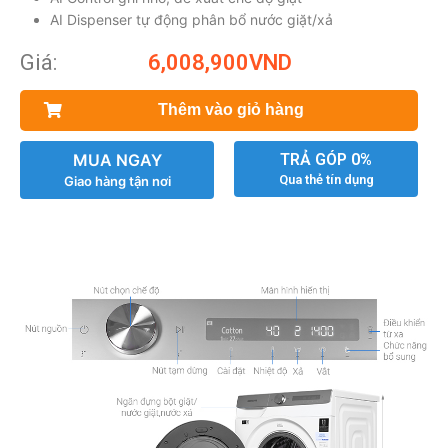
AI Dispenser tự động phân bổ nước giặt/xả
Giá:
6,008,900
VND
Thêm vào giỏ hàng
MUA NGAY
TRẢ GÓP 0%
Qua thẻ tín dụng
Giao hàng tận nơi