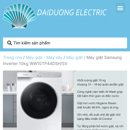
Trang chủ
/
Máy giặt - Máy sấy
/
Máy giặt
/ Máy giặt Samsung
Inverter 10kg WW10TP44DSH/SV