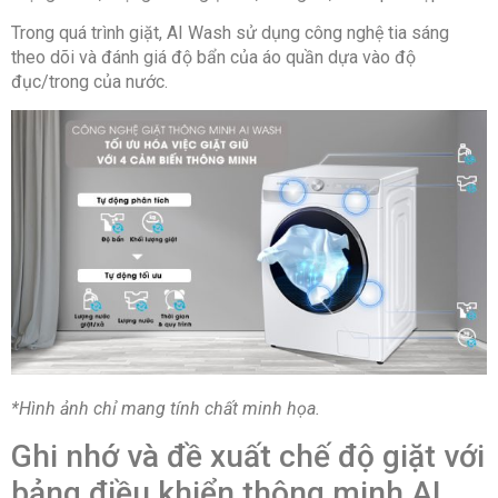
Giặt thường
Trong quá trình giặt, AI Wash sử dụng công nghệ tia sáng
Giặt tiết kiệm Cotton
theo dõi và đánh giá độ bẩn của áo quần dựa vào độ
đục/trong của nước.
Giặt êm
Ngày nhiều mây
Vắt
Vệ sinh lồng giặt
Xả + vắt
Áo sơ mi
Đồ Jeans
Đồ cotton
*Hình ảnh chỉ mang tính chất minh họa.
Đồ dã ngoại
Ghi nhớ và đề xuất chế độ giặt với
Đồ hỗn hợp
bảng điều khiển thông minh AI