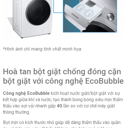
Chất liệu vỏ máy: Thép không gỉ
Chất liệu nắp máy: Nhựa
Bảng điều khiển: Tiếng Việt nút xoay + Cảm
*Hình ảnh chỉ mang tính chất minh họa.
ứng có màn hình hiển thị
Kích thước, khối lượng: Cao 85 cm – Ngang 60
Hoà tan bột giặt chống đóng cặn
cm – Sâu 59.5 cm – Nặng 67 Kg
bột giặt với công nghệ EcoBubble
Sản xuất tại: Việt Nam
Công nghệ EcoBubble
kích hoạt nước giặt/bột giặt với sự
kết hợp giữa khí và nước, tạo thành bong bóng siêu mịn thẩm
thấu vào sợi vải nhanh gấp
40
lần so với cơ chế máy giặt
Dòng sản phẩm: 2021
thông thường.
Bọt mịn có kích thước nhỏ giúp dễ dàng thẩm thấu vào quần
Thời gian bảo hành động cơ: 11 năm