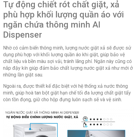
Tự động chiết rót chất giặt, xả
độ giặt
phù hợp khối lượng quần áo với
Công nghệ giặt bong bóng Eco Bubble
ngăn chứa thông minh AI
Giặt hơi nước Hygiene Steam
Dispenser
Công nghệ sấy: Không có
Nhờ có cảm biến thông minh, lượng nước giặt xả sẽ được sử
dụng phù hợp với khối lượng quần áo khi giặt, giúp bảo vệ
chất liệu và bền màu sợi vải, tránh lãng phí. Ngăn này cũng có
Tiện ích:
nắp đậy kín giúp đảm bảo chất lượng nước giặt xả như mới ở
những lần giặt sau.
Hẹn giờ giặt
Ngoài ra, được thiết kế đặc biệt với hệ thống xả nước thông
Khóa trẻ em
minh, giúp hoà tan bột giặt hạn chế tối đa lượng chất giặt tẩy
Chế độ giặt Bubble Soak
còn tồn đọng, giữ cho hộp đựng luôn sạch sẽ và vệ sinh.
Tốc độ quay vắt tối đa: 1400 vòng/phút
Chất liệu lồng giặt: Thép không gỉ