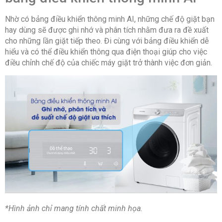
Đồ len
Nhờ có bảng điều khiển thông minh AI, những chế độ giặt bạn
Đồ mỏng nhẹ
hay dùng sẽ được ghi nhớ và phân tích nhằm đưa ra đề xuất
cho những lần giặt tiếp theo. Đi cùng với bảng điều khiển dễ
Đồ thể thao
hiểu và có thể điều khiển thông qua điện thoại giúp cho việc
Đồ trẻ em
điều chỉnh chế độ của chiếc máy giặt trở thành việc đơn giản.
Đồ tối màu
Công nghệ giặt:
AI Wash tối ưu lượng nước giặt xả, lượng
nước và thời gian giặt
VRT Plus ™ giảm rung ồn đến 30%
QuickDrive giặt xả hiệu quả chỉ trong 39 phút
AI Dispenser tự động cân chỉnh lượng nước
giặt, nước xả
*Hình ảnh chỉ mang tính chất minh họa.
Bảng điều khiển AI control tự động ghi nhớ chế