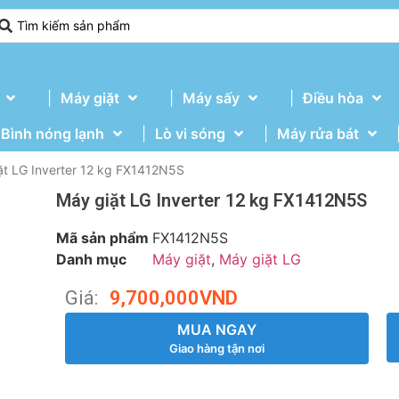
Máy giặt
Máy sấy
Điều hòa
Bình nóng lạnh
Lò vi sóng
Máy rửa bát
ặt LG Inverter 12 kg FX1412N5S
Máy giặt LG Inverter 12 kg FX1412N5S
Mã sản phẩm
FX1412N5S
Danh mục
Máy giặt
,
Máy giặt LG
Giá:
9,700,000
VND
MUA NGAY
Giao hàng tận nơi