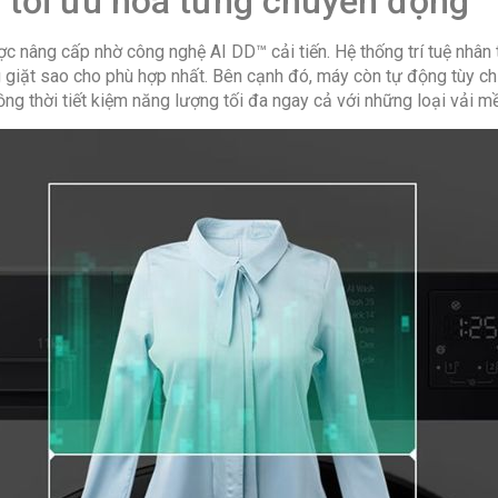
 tối ưu hóa từng chuyển động
 nâng cấp nhờ công nghệ AI DD™ cải tiến. Hệ thống trí tuệ nhân t
 giặt sao cho phù hợp nhất. Bên cạnh đó, máy còn tự động tùy ch
ồng thời tiết kiệm năng lượng tối đa ngay cả với những loại vải 