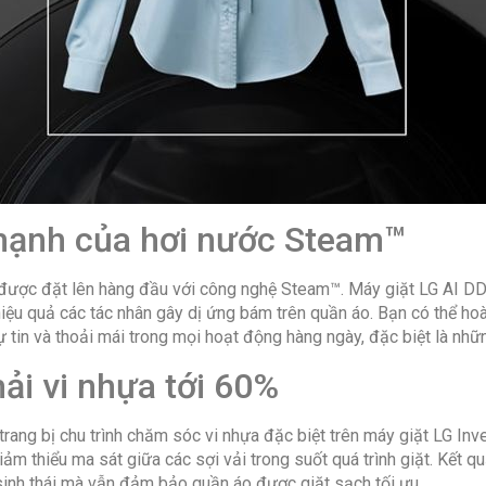
mạnh của hơi nước Steam™
n được đặt lên hàng đầu với công nghệ Steam™. Máy giặt LG AI 
iệu quả các tác nhân gây dị ứng bám trên quần áo. Bạn có thể ho
 tin và thoải mái trong mọi hoạt động hàng ngày, đặc biệt là nhữ
ải vi nhựa tới 60%
 trang bị chu trình chăm sóc vi nhựa đặc biệt trên máy giặt LG 
m thiểu ma sát giữa các sợi vải trong suốt quá trình giặt. Kết qu
sinh thái mà vẫn đảm bảo quần áo được giặt sạch tối ưu.