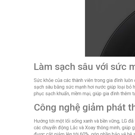
Làm sạch sâu với sức 
Sức khỏe của các thành viên trong gia đình luô
sạch sâu bằng sức mạnh hơi nước giúp loại bỏ h
phục sạch khuẩn, mềm mại, giúp gia đình thêm tự
Công nghệ giảm phát th
Hướng tới một lối sống xanh và bền vững, LG đã
các chuyển động Lắc và Xoay thông minh, giúp giả
được cắt giảm lên tới 60%, góp phần bảo vệ hệ 