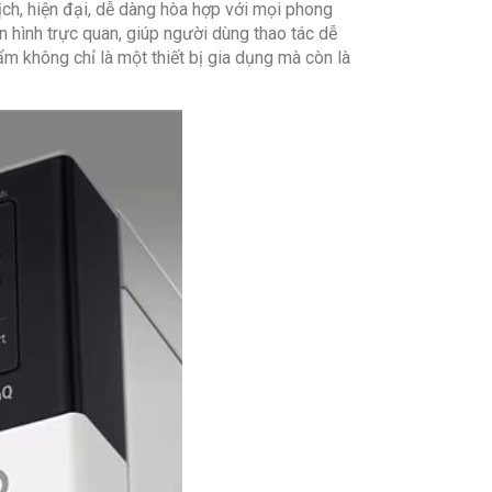
ch, hiện đại, dễ dàng hòa hợp với mọi phong
ao
 hình trực quan, giúp người dùng thao tác dễ
ải giường
ẩm không chỉ là một thiết bị gia dụng mà còn là
 14′
 dị ứng
u vi nhựa
ải về
: Có
hiểnCảm ứng, nút xoay
Song ngữ Anh – Việt
n thị thời gian: Có
óng: Có
ó
ính cường lực
hác: