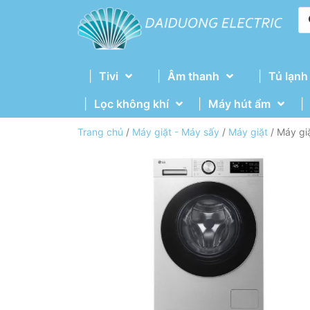
Tivi
Âm thanh
Tủ lạnh
Lọc không khí
Máy hút ẩm
Trang chủ
/
Máy giặt - Máy sấy
/
Máy giặt
/ Máy gi