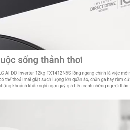
– Quản lý t
– Điều chỉn
– Bật/Tắt â
– Đèn lồng g
Thông Số 
Tốc độ vắt:
Công suất: 
cuộc sống thảnh thơi
Kích thước 
56.5 cm
 LG AI DD Inverter 12kg FX1412N5S lồng ngang chính là việc mở r
có thể thoải mái giặt sạch lượng lớn quần áo, chăn ga hay rèm cửa
Trọng lượng
những khoảnh khắc nghỉ ngơi quý giá bên cạnh những người thân y
Xuất Xứ &
Hãng sản xu
Sản xuất tại
Bảo hành: 2
doanh (nhà 