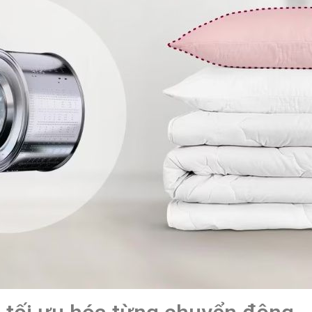
bảo hành
Năm ra mắt: