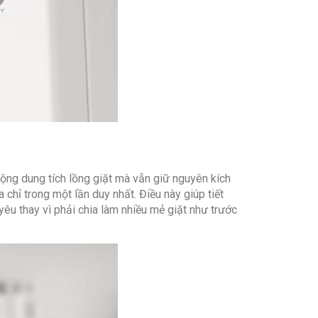
ừ xa với ứng dụng LG ThinQ
h nhiệt độ nước
m báo
iặt
Kỹ Thuật
 Tối đa 1400 vòng/phút
14.6 Wh/Kg
(R*S*C): Cao 85 cm – Rộng 60 cm – Sâu
ộng dung tích lồng giặt mà vẫn giữ nguyên kích
 chỉ trong một lần duy nhất. Điều này giúp tiết
: 68 kg
êu thay vì phải chia làm nhiều mẻ giặt như trước
 Bảo Hành
ất: LG (Thương hiệu: Hàn Quốc)
: Việt Nam
4 tháng. Nếu dùng cho hoạt động kinh
máy, khách sạn, giặt ủi…) thì không được