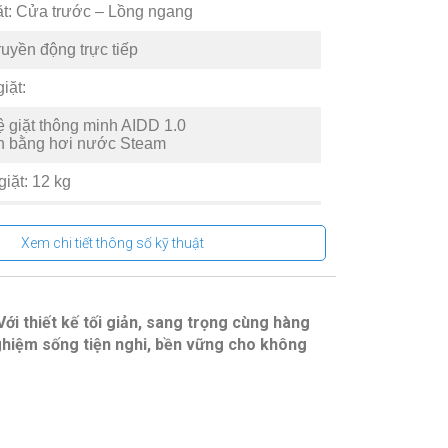
ặt: Cửa trước – Lồng ngang
uyền động trực tiếp
iặt:
 giặt thông minh AIDD 1.0
n bằng hơi nước Steam
iặt: 12 kg
verter: Inverter
Xem chi tiết thông số kỹ thuật
 Sản Phẩm
Thép không gỉ
i thiết kế tối giản, sang trọng cùng hàng
 giặt:
ghiệm sống tiện nghi, bền vững cho không
+
ợp
ồ len