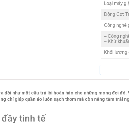
Loại máy gi
Động Cơ: Tr
Công nghệ g
– Công nghệ
– Khử khuẩ
Khối lượng g
Công nghệ In
Tính Năng
Lồng Giặt: 
 đời như một câu trả lời hoàn hảo cho những mong đợi đó. Vớ
Chương trình
ng chỉ giúp quần áo luôn sạch thơm mà còn nâng tầm trải n
– Vải bông
– Vải bông 
 đầy tinh tế
– Đồ hỗn h
– Giặt nhẹ
– Giặt tay/Đ