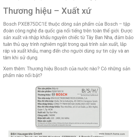
Chế độ nấu và tiện ích
Thương hiệu – Xuất xứ
Bosch PXE875DC1E thuộc dòng sản phẩm của Bosch – tập
Chế độ nấu tự động:
đoàn công nghệ đa quốc gia nổi tiếng trên toàn thế giới. Được
2 chế độ nấu cài đặt sẵn
sản xuất và nhập khẩu nguyên chiếc từ Tây Ban Nha, đảm bảo
Loại nồi nấu:
tuân thủ quy trình nghiêm ngặt trong quá trình sản xuất, lắp
Chỉ sử dụng loại nồi có đế nhiễm từ
ráp và xuất khẩu, mang đến cho người dùng sự tin cậy và an
tâm khi sử dụng.
Tiện ích:
Nhiều vùng nấu tiện dụng
Xem thêm: Thương hiệu Bosch của nước nào? Có những sản
Liên kết vùng nấu dùng được nồi lớn
phẩm nào nổi bật?
Có hẹn giờ
Chức năng làm nóng nhanh
Chức năng giữ ấm
Chức năng chiên
Tính năng an toàn
:
Tự nhận diện kích cỡ đáy nồi
Cảnh báo nhiệt dư
Khóa bảng điều khiển
Tự tắt khi không sử dụng