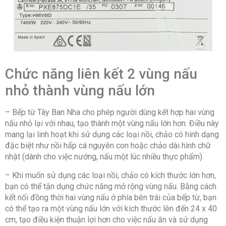
Thông tin lắp đặt
Chiều dài dây điện:
120 cm
Kích thước – Khối lượng:
Ngang 81.6 cm – Dọc
52.7 cm – Cao 5.7 cm – Nặng 13.5 kg
Chức năng liên kết 2 vùng nấu
Kích thước lỗ đá:
Ngang 75 – 78 cm – Dọc 49 –
nhỏ thành vùng nấu lớn
50 cm
– Bếp từ Tây Ban Nha cho phép người dùng kết hợp hai vùng
Hãng:
Bosch.
nấu nhỏ lại với nhau, tạo thành một vùng nấu lớn hơn. Điều này
mang lại linh hoạt khi sử dụng các loại nồi, chảo có hình dạng
đặc biệt như nồi hấp cá nguyên con hoặc chảo dài hình chữ
nhật (dành cho việc nướng, nấu một lúc nhiều thực phẩm).
– Khi muốn sử dụng các loại nồi, chảo có kích thước lớn hơn,
bạn có thể tận dụng chức năng mở rộng vùng nấu. Bằng cách
kết nối đồng thời hai vùng nấu ở phía bên trái của bếp từ, bạn
có thể tạo ra một vùng nấu lớn với kích thước lên đến 24 x 40
cm, tạo điều kiện thuận lợi hơn cho việc nấu ăn và sử dụng