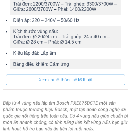
Trái đơn: 2200/3700W – Trái ghép: 3300/3700W –
Giữa: 2600/3700W – Phải: 1400/2200W
Điện áp:
220 – 240V – 50/60 Hz
Kích thước vùng nấu:
Trái đơn: Ø 20/24 cm – Trái ghép: 24 x 40 cm –
Giữa: Ø 28 cm – Phải: Ø 14.5 cm
Kiểu lắp đặt:
Lắp âm
Bảng điều khiển:
Cảm ứng
Chất liệu mặt bếp: Kính Ceramic – Schott Ceran
Xem chi tiết thông số kỹ thuật
(Đức)
Thương hiệu mâm nấu:
Hãng không công bố
Bếp từ 4 vùng nấu lắp âm Bosch PXE875DC1E một sản
Thương hiệu của:
Đức
phẩm thuộc thương hiệu Bosch, một tập đoàn công nghệ đa
Sản xuất tại:
Tây Ban Nha
quốc gia nổi tiếng trên toàn cầu. Có 4 vùng nấu giúp chuẩn bị
món ăn nhanh chóng, có tính năng liên kết vùng nấu, hẹn giờ
Năm ra mắt:
2015
linh hoạt, hỗ trợ bạn nấu ăn tiện lợi mỗi ngày.