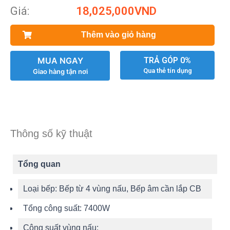
Giá:
18,025,000
VND
Thêm vào giỏ hàng
MUA NGAY
TRẢ GÓP 0%
Qua thẻ tín dụng
Giao hàng tận nơi
Thông số kỹ thuật
Tổng quan
Loại bếp:
Bếp từ 4 vùng nấu, Bếp âm cần lắp CB
Tổng công suất:
7400W
Công suất vùng nấu: