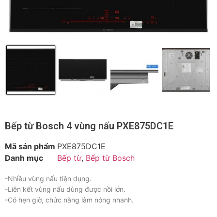
Bếp từ Bosch 4 vùng nấu PXE875DC1E
Mã sản phẩm
PXE875DC1E
Danh mục
Bếp từ
,
Bếp từ Bosch
-Nhiều vùng nấu tiện dụng.
-Liên kết vùng nấu dùng được nồi lớn.
-Có hẹn giờ, c
hức năng làm nóng nhanh.