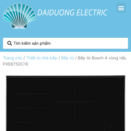
Trang chủ
/
Thiết bị nhà bếp
/
Bếp từ
/ Bếp từ Bosch 4 vùng nấu
PXE875DC1E