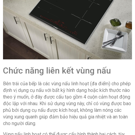
báo khi nước tràn đến bảng điều khiển
Tự ngắt
khi không có nồi
Cảnh báo khi không có nồi Khóa
bảng điều khiển
Cảnh báo nồi chảo không phù
hợp
Tự tắt khi không sử dụng
Thông tin lắp đặt
Chiều dài dây điện:
110 cm
Kích thước – Khối lượng:
Ngang 60.6 cm – Dọc
52.2 cm – Cao 5.1 cm – Nặng 13.1 kg
Chức năng liên kết vùng nấu
Kích thước lỗ đá:
Ngang 56 – 56.2 – Dọc 49 –
Bên trái của bếp là các vùng nấu linh hoạt (đa điểm) cho phép
50.2
định vị dụng cụ nấu với bất kỳ hình dạng hoặc kích thước nào
Hãng:
Bosch.
theo ý muốn, ở đây được cấu tạo gồm 4 cuộn cảm hoạt động
độc lập với nhau. Khi sử dụng vùng này, chỉ có vùng được bao
phủ bởi dụng cụ nấu được kích hoạt, không làm nóng các
vùng xung quanh giúp đảm bảo hiệu quả gia nhiệt và an toàn
cho người dùng.
Vùng nấu linh hoạt có thể được cấu hình thành hai cách, tùy