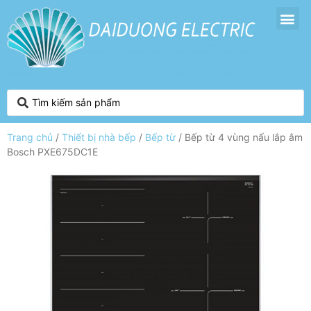
Trang chủ
/
Thiết bị nhà bếp
/
Bếp từ
/ Bếp từ 4 vùng nấu lắp âm
Bosch PXE675DC1E