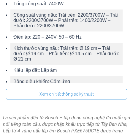
Tổng công suất:
7400W
Công suất vùng nấu:
Trái trên: 2200/3700W – Trái
dưới: 2200/3700W – Phải trên: 1400/2200W –
Phải dưới: 2200/3700W
Điện áp:
220 – 240V, 50 – 60 Hz
Kích thước vùng nấu:
Trái trên: Ø 19 cm – Trái
dưới: Ø 19 cm – Phải trên: Ø 14.5 cm – Phải dưới:
Ø 21 cm
Kiểu lắp đặt:
Lắp âm
Bảng điều khiển:
Cảm ứng
Chất liệu mặt bếp: Kính Ceramic – Schott Ceran
Xem chi tiết thông số kỹ thuật
(Đức)
Thương hiệu mâm nấu:
E.G.O (Đức)
Là sản phẩm đến từ Bosch – tập đoàn công nghệ đa quốc gia
Thương hiệu của:
Đức
nổi tiếng toàn cầu, được nhập khẩu trực tiếp từ Tây Ban Nha,
bếp từ 4 vùng nấu lắp âm Bosch PXE675DC1E được trang
Sản xuất tại:
Tây Ban Nha