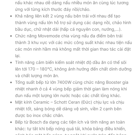
nấu khác nhau dễ dàng nấu nhiều món ăn cùng lúc tương
ứng với từng kích thước đáy nồi/chảo.
Khả năng liên kết 2 vùng nấu bên trái với nhau để tạo
thành vùng nấu lớn hỗ trợ sử dụng các dạng nồi, chảo hình
bầu dục, chữ nhật dài (hấp cá nguyên con, nướng,…).
Chức năng Movemode chia vùng nấu đa điểm bên trái
thành 3 khu vực với các mức công suất khác nhau tiện nấu
các món ninh hầm mà không mất thời gian thao tác cài đặt
lại.
Tính năng cảm biến kiểm soát nhiệt độ dầu ăn có thể sôi
lên tới 170 – 180°C, không ảnh hưởng đến chất dinh dưỡng
và chất lượng món ăn.
Tổng suất bếp từ lớn 7400W cùng chức năng Booster gia
nhiệt nhanh ở cả 4 vùng bếp giảm thời gian làm nóng khi
đun nấu một lượng lớn nước hoặc các chất lỏng khác.
Mặt kính Ceramic – Schott Ceran (Đức) chịu lực và chịu
nhiệt tốt, sáng bóng dễ dàng vệ sinh, viền 2 cạnh bên
được bo inox chắc chắn.
Bếp từ Bosch đa dạng các tiện ích và tính năng an toàn
khác: tự tắt khi bếp nóng quá tải, khóa bảng điều khiển,