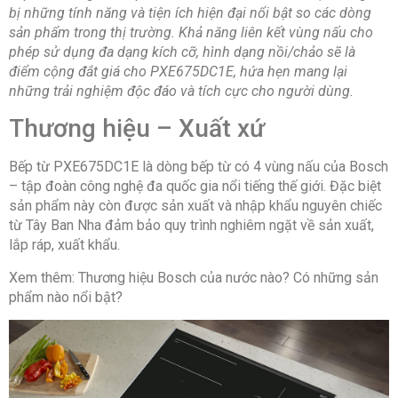
bị những tính năng và tiện ích hiện đại nổi bật so các dòng
Năm ra mắt:
2016
sản phẩm trong thị trường. Khả năng liên kết vùng nấu cho
phép sử dụng đa dạng kích cỡ, hình dạng nồi/chảo sẽ là
Chế độ nấu và tiện ích
điểm cộng đắt giá cho
PXE675DC1E
, hứa hẹn mang lại
những trải nghiệm độc đáo và tích cực cho người dùng.
Thương hiệu – Xuất xứ
Chế độ nấu tự động:
2 chế độ nấu cài đặt sẵn
Loại nồi nấu:
Chỉ sử dụng loại nồi có đế nhiễm từ
Bếp từ PXE675DC1E là dòng bếp từ có 4 vùng nấu của Bosch
– tập đoàn công nghệ đa quốc gia nổi tiếng thế giới. Đặc biệt
Tiện ích:
Nhiều vùng nấu tiện dụng
Liên kết vùng
sản phẩm này còn được sản xuất và nhập khẩu nguyên chiếc
nấu dùng được nồi lớn
Hiển thị điện năng tiêu thụ
từ Tây Ban Nha đảm bảo quy trình nghiêm ngặt về sản xuất,
Có hẹn giờ
Chức năng Move mode chia vùng nấu
đa điểm thành 3 vùng nấu nhỏ có các mức công
lắp ráp, xuất khẩu.
suất tùy chỉnh
Chức năng chiên xào
Chức năng
làm nóng nhanh
Bảng điều khiển cảm ứng trượt
Xem thêm: Thương hiệu Bosch của nước nào? Có những sản
Chức năng giữ ấm
Cảm biến tự động kiểm soát
phẩm nào nổi bật?
nhiệt độ dầu ăn
Tính năng an toàn:
Tự ngắt khi điện áp quá
cao/thấp
Mạch bảo vệ IGBT
Tự nhận diện kích cỡ
đáy nồi
Tự ngắt khi bếp nóng quá tải
Tính năng
dừng bếp tạm thời
Cảnh báo mặt bếp nóng
Cảnh