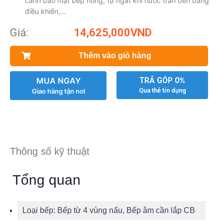
cảnh báo mặt bếp nóng, tự ngắt khi nước tràn đến bảng
điều khiển,…
Giá:
14,625,000
VND
Thêm vào giỏ hàng
MUA NGAY
TRẢ GÓP 0%
Qua thẻ tín dụng
Giao hàng tận nơi
Thông số kỹ thuật
Tổng quan
Loại bếp:
Bếp từ 4 vùng nấu, Bếp âm cần lắp CB