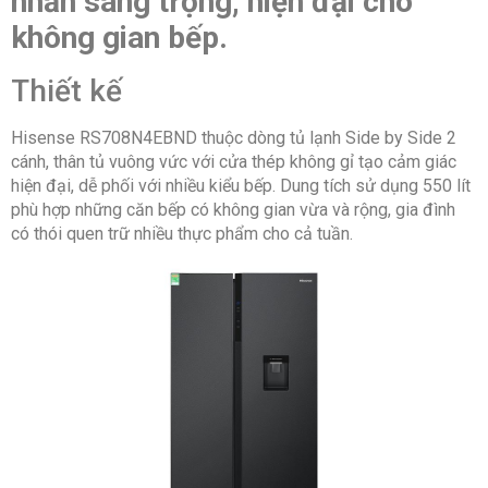
nhấn sang trọng, hiện đại cho
-Đèn LED chiếu sáng
không gian bếp.
-Cảm biến nhiệt độ thông minh
-Bảng điều khiển bên ngoài
-Làm đông nhanh
Thiết kế
Lấy nước ngoài: Có
Thông tin lắp đặt
Hisense RS708N4EBND thuộc dòng tủ lạnh Side by Side 2
cánh, thân tủ vuông vức với cửa thép không gỉ tạo cảm giác
Kích thước – Khối lượng: Cao 178.5 cm – Ngang 91
hiện đại, dễ phối với nhiều kiểu bếp. Dung tích sử dụng 550 lít
cm – Sâu 61.2 cm – Nặng 85 kg
phù hợp những căn bếp có không gian vừa và rộng, gia đình
Hãng: Hisense
có thói quen trữ nhiều thực phẩm cho cả tuần.
Năm ra mắt: 2025
Sản xuất tại: Trung Quốc.