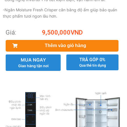
-Ngăn Moisture Fresh Crisper cân bằng độ ẩm giúp bảo quản
thực phẩm tươi ngon lâu hơn.
Giá:
9,500,000
VND
Thêm vào giỏ hàng
MUA NGAY
TRẢ GÓP 0%
Qua thẻ tín dụng
Giao hàng tận nơi