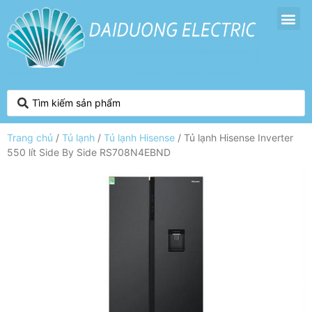
Trang chủ
/
Tủ lạnh
/
Tủ lạnh Hisense
/ Tủ lạnh Hisense Inverter
550 lít Side By Side RS708N4EBND