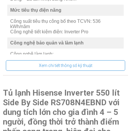
Mức tiêu thụ điện năng
Công suất tiêu thụ công bố theo TCVN: 536
kWh/năm
Công nghệ tiết kiệm điện: Inverter Pro
Công nghệ bảo quản và làm lạnh
Công nghệ làm lạnh:
-Luồng khí lạnh đa chiều Multi Air Flow
-Công nghệ 2 dàn lạnh độc lập
Xem chi tiết thông số kỹ thuật
Công nghệ bảo quản thực phẩm:
-Làm đông cực nhanh Super Freeze
-Ngăn Moisture Fresh Crisper cân bằng độ ẩm
Tủ lạnh Hisense Inverter 550 lít
Công nghệ kháng khuẩn, khử mùi:
Side By Side RS708N4EBND với
-Bộ lọc Anti Bacteria·Purify diệt khuẩn, khử mùi
-Công nghệ diệt khuẩn, khử mùi All Zone Active
dung tích lớn cho gia đình 4 – 5
Hygiene cho cả 2 ngăn
người, đồng thời trở thành điểm
Tiện ích