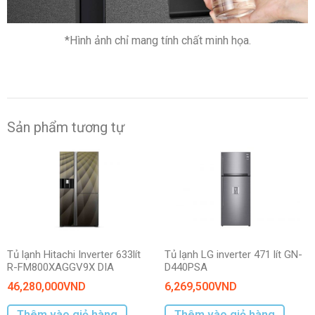
*Hình ảnh chỉ mang tính chất minh họa.
Sản phẩm tương tự
Tủ lạnh Hitachi Inverter 633lít
Tủ lạnh LG inverter 471 lít GN-
R-FM800XAGGV9X DIA
D440PSA
46,280,000
VND
6,269,500
VND
Thêm vào giỏ hàng
Thêm vào giỏ hàng