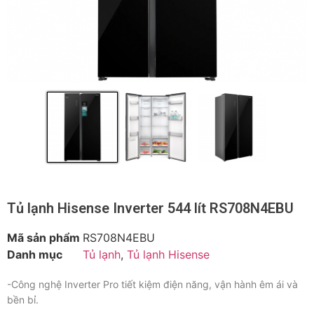
Tủ lạnh Hisense Inverter 544 lít RS708N4EBU
Mã sản phẩm
RS708N4EBU
Danh mục
Tủ lạnh
,
Tủ lạnh Hisense
-Công nghệ Inverter Pro tiết kiệm điện năng, vận hành êm ái và
bền bỉ.