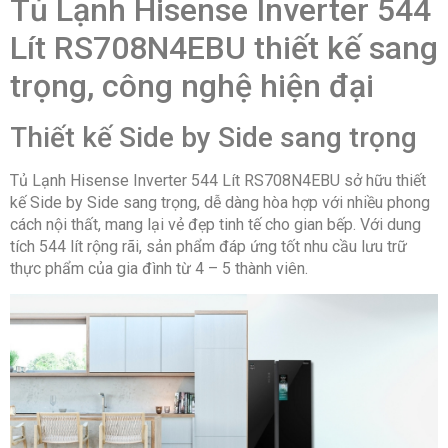
Tủ Lạnh Hisense Inverter 544
Tiện ích:
Bảng điều khiển bên ngoài
Lít RS708N4EBU thiết kế sang
Thông số kích thước/Lắp đặt
trọng, công nghệ hiện đại
Kích thước:
178.5cm x 91cm x 64.3cm (Cao x rộng x
sâu)
Trọng lượng sản phẩm:
85kg
Thiết kế Side by Side sang trọng
Nguồn điện áp:
220V – 240V/50Hz – 60Hz
Xuất xứ & Bảo hành
Tủ Lạnh Hisense Inverter 544 Lít RS708N4EBU sở hữu thiết
Thương hiệu:
Hisense
kế Side by Side sang trọng, dễ dàng hòa hợp với nhiều phong
Xuất xứ thương hiệu:
Trung Quốc
Sản xuất tại:
Trung Quốc
cách nội thất, mang lại vẻ đẹp tinh tế cho gian bếp. Với dung
Bảo hành:
36 tháng theo chính sách Hãng.
tích 544 lít rộng rãi, sản phẩm đáp ứng tốt nhu cầu lưu trữ
thực phẩm của gia đình từ 4 – 5 thành viên.