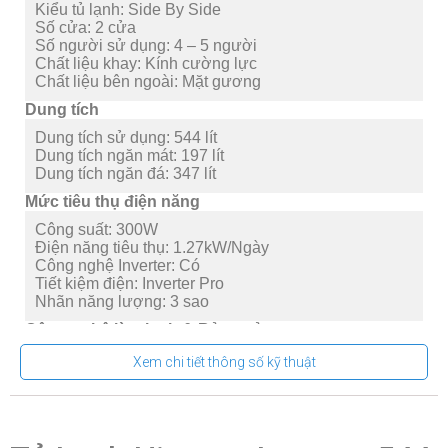
Kiểu tủ lạnh:
Side By Side
Số cửa:
2 cửa
Số người sử dụng:
4 – 5 người
Chất liệu khay:
Kính cường lực
Chất liệu bên ngoài:
Mặt gương
Dung tích
Dung tích sử dụng:
544 lít
Dung tích ngăn mát:
197 lít
Dung tích ngăn đá:
347 lít
Mức tiêu thụ điện năng
Công suất:
300W
Điện năng tiêu thụ:
1.27kW/Ngày
Công nghệ Inverter:
Có
Tiết kiệm điện:
Inverter Pro
Nhãn năng lượng:
3 sao
Công nghệ làm lạnh & Bảo quản
Kháng khuẩn, khử mùi:
Anti-bacterial deodorizer, All
Xem chi tiết thông số kỹ thuật
Zone Active Hygiene
Công nghệ làm lạnh:
Luồng khí lạnh đa chiều Multi
Air Flow,
Làm lạnh đa chiều