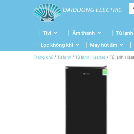
Tivi
Âm thanh
Tủ lạnh
Lọc không khí
Máy hút ẩm
Trang chủ
/
Tủ lạnh
/
Tủ lạnh Hisense
/ Tủ lạnh His