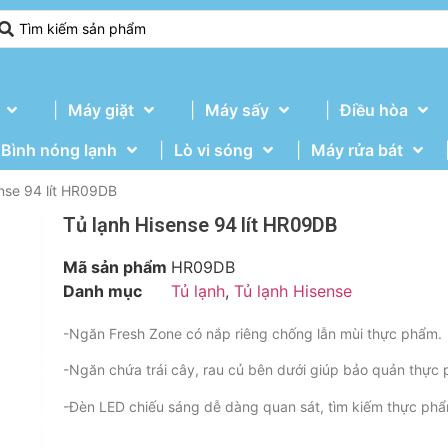
Máy giặt
Máy sấy
Điều hòa
Bình nóng lạnh
Lò vi sóng
Máy rửa bát
ense 94 lít HR09DB
Tủ lạnh Hisense 94 lít HR09DB
Mã sản phẩm
HR09DB
Danh mục
Tủ lạnh
,
Tủ lạnh Hisense
-Ngăn Fresh Zone có nắp riêng chống lẫn mùi thực phẩm.
-Ngăn chứa trái cây, rau củ bên dưới giúp bảo quản thực 
-Đèn LED chiếu sáng dễ dàng quan sát, tìm kiếm thực phẩ