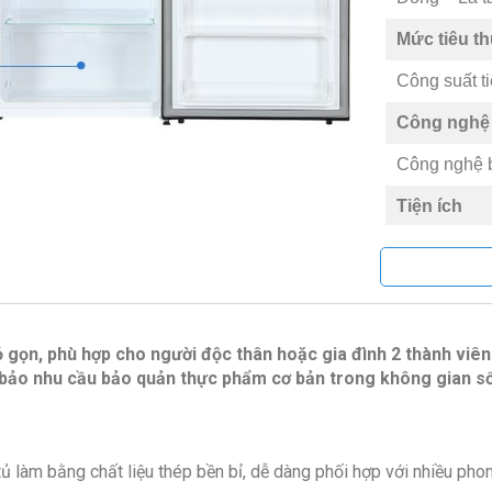
Mức tiêu t
Công suất t
Công nghệ 
Công nghệ 
Tiện ích
-Đèn LED c
-Cửa đảo c
Thông tin l
Kích thước 
ỏ gọn, phù hợp cho người độc thân hoặc gia đình 2 thành viên
cm – Sâu 44
m bảo nhu cầu bảo quản thực phẩm cơ bản trong không gian số
Hãng: Hise
Năm ra mắt:
Sản xuất tại
tủ làm bằng chất liệu thép bền bỉ, dễ dàng phối hợp với nhiều pho