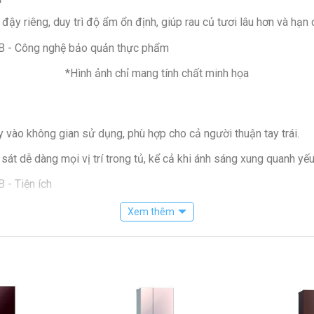
ậy riêng, duy trì độ ẩm ổn định, giúp rau củ tươi lâu hơn và hạn c
*Hình ảnh chỉ mang tính chất minh họa
vào không gian sử dụng, phù hợp cho cả người thuận tay trái.
sát dễ dàng mọi vị trí trong tủ, kể cả khi ánh sáng xung quanh yếu
*Hình ảnh chỉ mang tính chất minh họa
Xem thêm