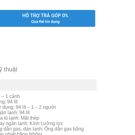
HỖ TRỢ TRẢ GÓP 0%
Qua thẻ tín dụng
ỹ thuật
i – 1 cánh
g: 94 lít
 dụng: 94 lít – 1 – 2 người
ăn lạnh: 94 lít
a tủ lạnh: Mặt thép
hay ngăn lạnh: Kính cường lực
ng dẫn gas, dàn lạnh: Ống dẫn gas bằng
ản nhiệt bằng Nhôm