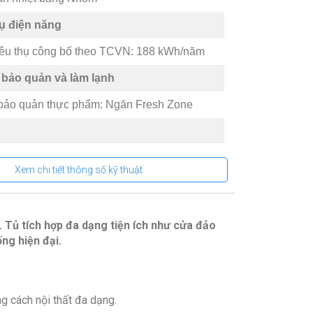
hụ điện năng
iêu thụ công bố theo TCVN: 188 kWh/năm
bảo quản và làm lạnh
bảo quản thực phẩm: Ngăn Fresh Zone
hiếu sáng
hiều
Xem chi tiết thông số kỹ thuật
ắp đặt
– Khối lượng: Cao 84.2 cm – Ngang 47.5
. Tủ tích hợp đa dạng tiện ích như cửa đảo
.8 cm – Nặng 19.7 kg
ng hiện đại.
nse
 2023
: Trung Quốc.
ng cách nội thất đa dạng.