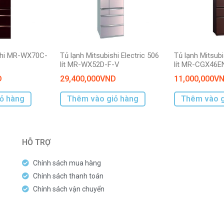
ishi MR-WX70C-
Tủ lạnh Mitsubishi Electric 506
Tủ lạnh Mitsubi
lít MR-WX52D-F-V
lít MR-CGX46
D
29,400,000
VND
11,000,000
V
ỏ hàng
Thêm vào giỏ hàng
Thêm vào g
HỖ TRỢ
Chính sách mua hàng
Chính sách thanh toán
Chính sách vận chuyển