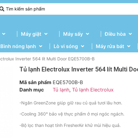
Máy giặt
Máy sấy
Điều hòa
Bình nóng lạnh
Lò vi sóng
Máy rửa bát
ectrolux Inverter 564 lít Multi Door EQE5700B-B
Tủ lạnh Electrolux Inverter 564 lít Multi 
Mã sản phẩm
EQE5700B-B
Danh mục
Tủ lạnh
,
Tủ lạnh Electrolux
-Ngăn GreenZone giúp giữ rau củ quả tươi lâu hơn.
-Cooling 360° bảo vệ thực phẩm ở mọi ngóc ngách.
-Bộ lọc than hoạt tính FresherAir khử mùi hiệu quả.