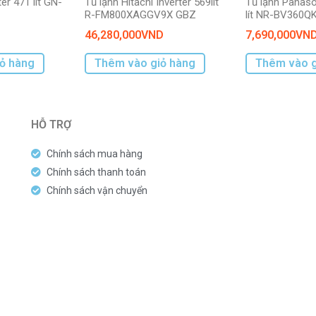
er 471 lít GN-
Tủ lạnh Hitachi Inverter 569lít
Tủ lạnh Panaso
R-FM800XAGGV9X GBZ
lít NR-BV360Q
46,280,000
VND
7,690,000
VN
ỏ hàng
Thêm vào giỏ hàng
Thêm vào g
HỖ TRỢ
Chính sách mua hàng
Chính sách thanh toán
Chính sách vận chuyển