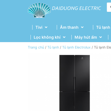
Tivi
Âm thanh
Tủ lạnh
Lọc không khí
Máy hút ẩm
Trang chủ
/
Tủ lạnh
/
Tủ lạnh Electrolux
/ Tủ lạnh El