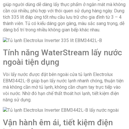
giúp người dùng dễ dàng lấy thực phẩm ở ngăn mát mà không
nghệ
Cooling 360
cần cúi nhiều, phù hợp với thói quen sử dụng hàng ngày. Dung
làm
độ đưa khí
tích 335 lít đáp ứng tốt nhu cầu lưu trữ cho gia đình từ 3 – 4
lạnh
lạnh đều khắp
thành viên. Tủ có kiểu dáng gọn gàng, màu sắc sang trọng, dễ
ngăn tủ
dàng bố trí trong nhiều không gian bếp khác nhau.
Công
Khử mùi
nghệ
FresherAir loại
Tính năng WaterStream lấy nước
kháng
bỏ mùi khó
khuẩn,
chịu
ngoài tiện dụng
khử
mùi
Vòi lấy nước được đặt bên ngoài cửa tủ lạnh Electrolux
EBM3442L-B giúp bạn lấy nước lạnh nhanh chóng, thuận tiện
Khoảng
Từ 300 – <
mà không cần mở tủ lạnh, không cần chạm tay trực tiếp vào
dung
400 lít
vòi nước. Nhờ đó hạn chế thất thoát hơi lạnh, tiết kiệm điện
tích
năng sử dụng.
Công
Tủ lạnh
nghệ
Inverter
Vận hành êm ái, tiết kiệm điện
Inverter