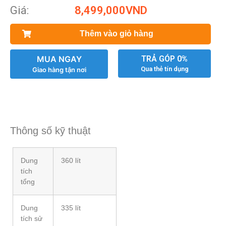
Giá:
8,499,000
VND
Thêm vào giỏ hàng
MUA NGAY
TRẢ GÓP 0%
Qua thẻ tín dụng
Giao hàng tận nơi
Thông số kỹ thuật
Dung
360 lít
tích
tổng
Dung
335 lít
tích sử