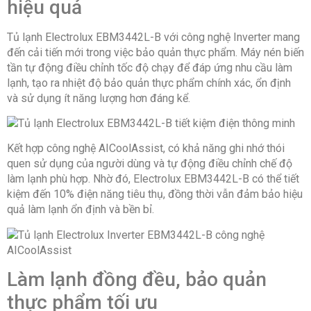
hiệu quả
Kiểu tủ
Ngăn đá dưới
Tủ lạnh Electrolux EBM3442L-B với công nghệ Inverter mang
đến cải tiến mới trong việc bảo quản thực phẩm. Máy nén biến
Màu
Đen
tần tự động điều chỉnh tốc độ chạy để đáp ứng nhu cầu làm
sắc
lạnh, tạo ra nhiệt độ bảo quản thực phẩm chính xác, ổn định
và sử dụng ít năng lượng hơn đáng kể.
Năm ra
2026
mắt
Kết hợp công nghệ AICoolAssist, có khả năng ghi nhớ thói
quen sử dụng của người dùng và tự động điều chỉnh chế độ
làm lạnh phù hợp. Nhờ đó, Electrolux EBM3442L-B có thể tiết
kiệm đến 10% điện năng tiêu thụ, đồng thời vẫn đảm bảo hiệu
quả làm lạnh ổn định và bền bỉ.
Làm lạnh đồng đều, bảo quản
thực phẩm tối ưu