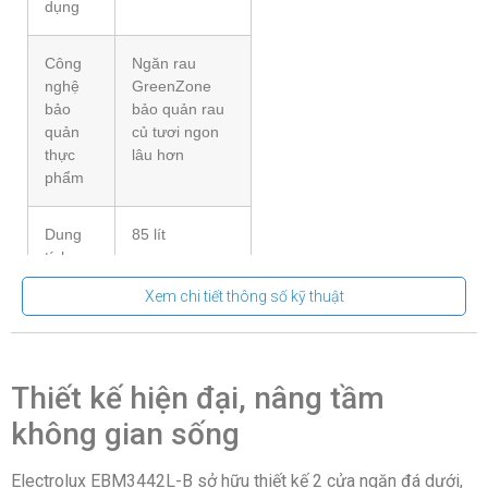
dụng
Công
Ngăn rau
nghệ
GreenZone
bảo
bảo quản rau
quản
củ tươi ngon
thực
lâu hơn
phẩm
Dung
85 lít
tích
ngăn
Xem chi tiết thông số kỹ thuật
đá
Dung
250 lít
tích
Thiết kế hiện đại, nâng tầm
ngăn
không gian sống
lạnh
Electrolux EBM3442L-B sở hữu thiết kế 2 cửa ngăn đá dưới,
Công
Công nghệ