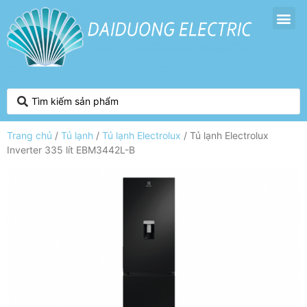
Trang chủ
/
Tủ lạnh
/
Tủ lạnh Electrolux
/ Tủ lạnh Electrolux
Inverter 335 lít EBM3442L-B