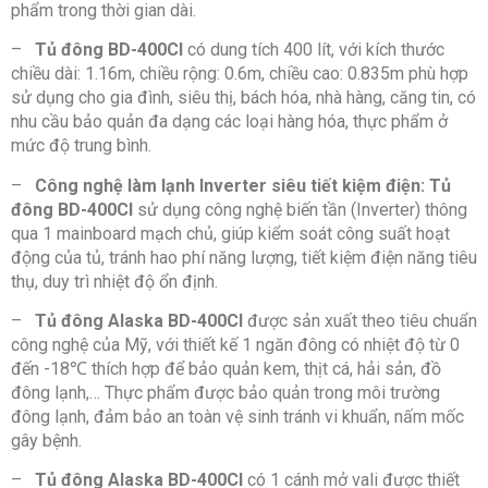
phẩm trong thời gian dài.
Kích thước và trọng lượng
–
Tủ đông BD-400CI
có dung tích 400 lít, với kích thước
chiều dài: 1.16m, chiều rộng: 0.6m, chiều cao: 0.835m phù hợp
sử dụng cho gia đình, siêu thị, bách hóa, nhà hàng, căng tin, có
Kích thước
1160 x 600 x 835 mm
nhu cầu bảo quản đa dạng các loại hàng hóa, thực phẩm ở
sản phẩm
mức độ trung bình.
–
Công nghệ làm lạnh Inverter siêu tiết kiệm điện: Tủ
Trọng lượng
46 kg
đông BD-400CI
sử dụng công nghệ biến tần (Inverter) thông
qua 1 mainboard mạch chủ, giúp kiểm soát công suất hoạt
Bảo hành vả xuất xứ
động của tủ, tránh hao phí năng lượng, tiết kiệm điện năng tiêu
thụ, duy trì nhiệt độ ổn định.
Bảo hành
24 tháng
–
Tủ đông Alaska BD-400CI
được sản xuất theo tiêu chuẩn
công nghệ của Mỹ, với thiết kế 1 ngăn đông có nhiệt độ từ 0
Xuất xứ
Trung Quốc
đến -18℃ thích hợp để bảo quản kem, thịt cá, hải sản, đồ
đông lạnh,… Thực phẩm được bảo quản trong môi trường
đông lạnh, đảm bảo an toàn vệ sinh tránh vi khuẩn, nấm mốc
gây bệnh.
–
Tủ đông Alaska BD-400CI
có 1 cánh mở vali được thiết