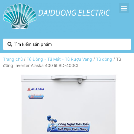
Trang chủ
/
Tủ Đông - Tủ Mát - Tủ Rượu Vang
/
Tủ đông
/ Tủ
đông Inverter Alaska 400 lít BD-400CI