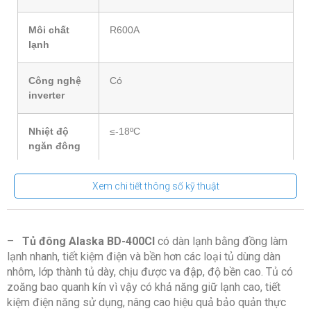
Môi chất
R600A
lạnh
Công nghệ
Có
inverter
Nhiệt độ
≤-18ºC
ngăn đông
Điện năng
0.82 kWh/24h
Xem chi tiết thông số kỹ thuật
tiêu thụ
Tính năng
Dàn lạnh ống đồng
–
Tủ đông Alaska BD-400CI
có dàn lạnh bằng đồng làm
nổi bật
Tính năng hạn chế đông đá cửa tủ,
lạnh nhanh, tiết kiệm điện và bền hơn các loại tủ dùng dàn
giúp nắp tủ mở ra dễ dàng
nhôm, lớp thành tủ dày, chịu được va đập, độ bền cao. Tủ có
Tủ có khóa an toàn
zoăng bao quanh kín vì vậy có khả năng giữ lạnh cao, tiết
Trang bị 4 bánh xe để dễ dàng di
kiệm điện năng sử dụng, nâng cao hiệu quả bảo quản thực
chuyển