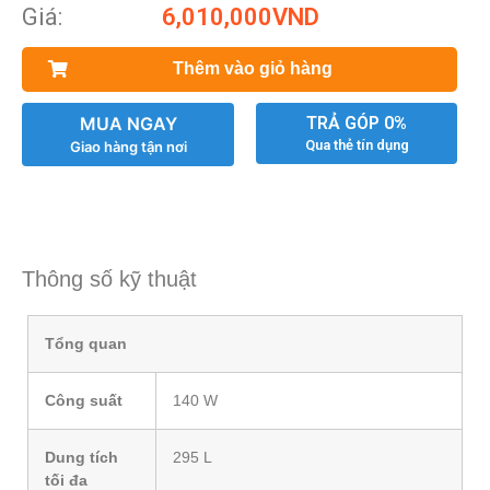
Giá:
6,010,000
VND
Thêm vào giỏ hàng
MUA NGAY
TRẢ GÓP 0%
Qua thẻ tín dụng
Giao hàng tận nơi
Thông số kỹ thuật
Tổng quan
Công suất
140 W
Dung tích
295 L
tối đa