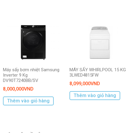
Máy sấy bơm nhiệt Samsung
MÁY SẤY WHIRLPOOL 15 KG
Inverter 9 Kg
3LWED4815FW
DV90T7240BB/SV
8,099,000
VND
8,000,000
VND
Thêm vào giỏ hàng
Thêm vào giỏ hàng