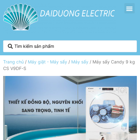
Trang chủ
/
Máy giặt - Máy sấy
/
Máy sấy
/ Máy sấy Candy 9 kg
CS V9DF-S