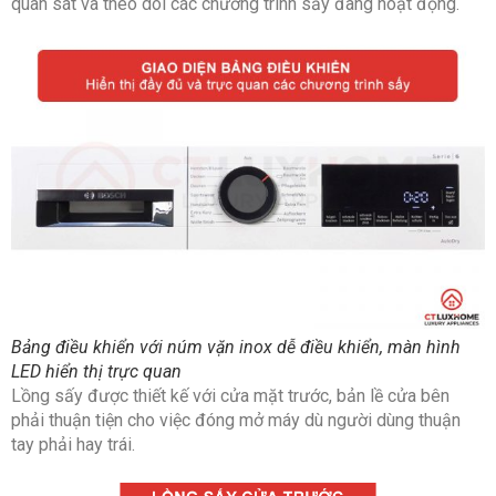
quan sát và theo dõi các chương trình sấy đang hoạt động.
Loại
Bơm nhiệt (Heatpump)
máy sấy
Loại khí
R290
gas
Chương
Vải Cotton (Baumwolle)
trình
giặt
Vải Cotton tiết kiệm (Baumwolle
Bảng điều khiển với núm vặn inox dễ điều khiển, màn hình
Eco)
LED hiển thị trực quan
Lồng sấy được thiết kế với cửa mặt trước, bản lề cửa bên
Đồ nhẹ (Pflegeleicht)
phải thuận tiện cho việc đóng mở máy dù người dùng thuận
tay phải hay trái.
Nhanh/ Kết hợp (Schnell/Mix)