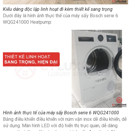
Độ ồn
64dB
khi sấy
Kiểu dáng độc lập linh hoạt đi kèm thiết kế sang trọng
Dưới đây là hình ảnh thực thế của máy sấy Bosch serie 6
WQG241000 Heatpump:
Nhãn
A+++ (Theo thang đo từ A+++ đến D)
năng
lượng
Điện áp
220V – 240V
Tần số
50Hz
Chất
Thép
liệu
Hình ảnh thực tế của máy sấy Bosch serie 6 WQG241000
Bảng điều khiển điều khiển với núm vặn inox dễ điều khiển, dễ
sử dụng. Màn hình LED với độ hiển thị trực quan, dễ dàng
Màu sắc
Trắng