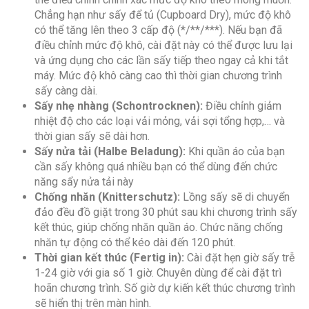
Chẳng hạn như sấy để tủ (Cupboard Dry), mức độ khô
có thể tăng lên theo 3 cấp độ (*/**/***). Nếu bạn đã
điều chỉnh mức độ khô, cài đặt này có thể được lưu lại
và ứng dụng cho các lần sấy tiếp theo ngay cả khi tắt
máy. Mức độ khô càng cao thì thời gian chương trình
sấy càng dài.
Sấy nhẹ nhàng (Schontrocknen):
Điều chỉnh giảm
nhiệt độ cho các loại vải mỏng, vải sợi tổng hợp,… và
thời gian sấy sẽ dài hơn.
Sấy nửa tải (Halbe Beladung):
Khi quần áo của bạn
cần sấy không quá nhiều bạn có thể dùng đến chức
năng sẩy nửa tải này
Chống nhăn (Knitterschutz):
Lồng sấy sẽ di chuyển
đảo đều đồ giặt trong 30 phút sau khi chương trình sấy
kết thúc, giúp chống nhăn quần áo. Chức năng chống
nhăn tự động có thể kéo dài đến 120 phút.
Thời gian kết thúc (Fertig in):
Cài đặt hẹn giờ sấy trễ
1-24 giờ với gia số 1 giờ. Chuyên dùng để cài đặt trì
hoãn chương trình. Số giờ dự kiến kết thúc chương trình
sẽ hiển thị trên màn hình.