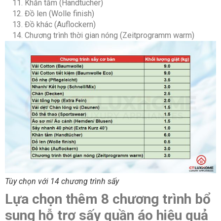
Khăn tắm (Handtücher)
Đồ len (Wolle finish)
Chức
Khóa trẻ em
Đồ khác (Auflockern)
năng an
Chương trình thời gian nóng (Zeitprogramm warm)
toàn
Cường
10A
độ
dòng
điện
Tiêu thụ
2,59 kWh
điện
năng
Tùy chọn với 14 chương trình sấy
Lựa chọn thêm 8 chương trình bổ
Chiều
145cm
dài dây
sung hỗ trợ sấy quần áo hiệu quả
cấp