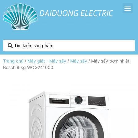
Trang chủ
/
Máy giặt - Máy sấy
/
Máy sấy
/ Máy sấy bơm nhiệt
Bosch 9 kg WQG241000