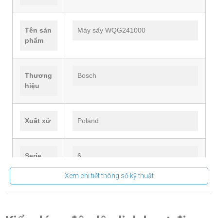
Tên sản
Máy sấy WQG241000
phẩm
Thương
Bosch
hiệu
Xuất xứ
Poland
Serie
6
Xem chi tiết thông số kỹ thuật
Kích
842 x 598 x 613mm
thước
(CxRxS)