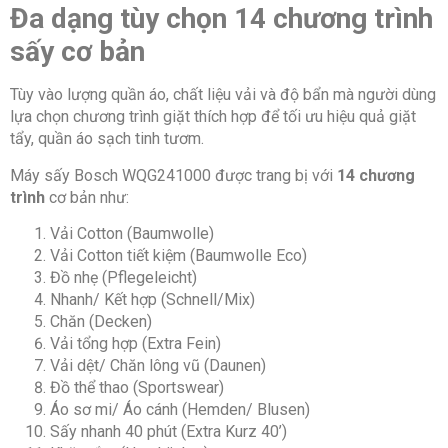
Kết nối
Không
Đa dạng tùy chọn 14 chương trình
sấy cơ bản
Cảm
Có
Tùy vào lượng quần áo, chất liệu vải và độ bẩn mà người dùng
biến tải
lựa chọn chương trình giặt thích hợp để tối ưu hiệu quả giặt
tẩy, quần áo sạch tinh tươm.
Đếm
Có
Máy sấy Bosch WQG241000 được trang bị với
14 chương
ngược
trình
cơ bản như:
thời
gian
Vải Cotton (Baumwolle)
Vải Cotton tiết kiệm (Baumwolle Eco)
Đồ nhẹ (Pflegeleicht)
Nhanh/ Kết hợp (Schnell/Mix)
Đèn nội
Không
Chăn (Decken)
thất
Vải tổng hợp (Extra Fein)
Vải dệt/ Chăn lông vũ (Daunen)
Ống thoát
Có
Đồ thể thao (Sportswear)
nước
Áo sơ mi/ Áo cánh (Hemden/ Blusen)
ngưng tụ
Sấy nhanh 40 phút (Extra Kurz 40’)