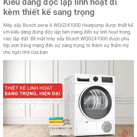
Kiểu dáng độc lập linh hoạt đi
kèm thiết kế sang trọng
Trọng
49,26 kg
lượng
Máy sấy Bosch serie 6 WQG241000 Heatpump được thiết kế
với kiểu dáng đứng độc lập nên mang đến sự linh hoạt trong
việc lắp đặt. Bề mặt máy sấy Bosch WQG241000 được phủ
lớp sơn trắng mang đến sự sang trọng, tô thêm sự thẩm mỹ
Tải
Sấy 9kg
cho ngôi nhà của bạn.
trọng
Dung
112 lít
tích
lồng
Bản lề
Bên phải
cửa