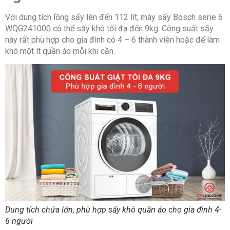
Với dung tích lồng sấy lên đến 112 lít, máy sấy Bosch serie 6
WQG241000 có thể sấy khô tối đa đến 9kg. Công suất sấy
Chương
này rất phù hợp cho gia đình có 4 – 6 thành viên hoặc để làm
Sấy đồ dày
trình
khô một ít quần áo mỗi khi cần.
đặc biệt
Sấy để tủ
Sấy để tủ Plus
Sấy nhẹ nhàng
Chống nhăn
Sấy nửa tải
Thời gian kết thúc
Sấy yên tĩnh
Dung tích chứa lớn, phù hợp sấy khô quần áo cho gia đình 4-
6 người