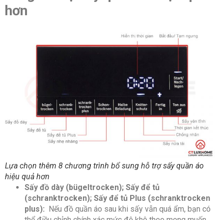
hơn
Loại
Phích cắm GB
phích
cắm
Bảo
2 năm
hành
Lựa chọn thêm 8 chương trình bổ sung hỗ trợ sấy quần áo
hiệu quả hơn
Sấy đồ dày (bügeltrocken); Sấy để tủ
(schranktrocken); Sấy để tủ Plus (schranktrocken
plus):
Nếu đồ quần áo sau khi sấy vẫn quá ẩm, bạn có
thể điều chỉnh chính xác mức độ khô theo mong muốn.