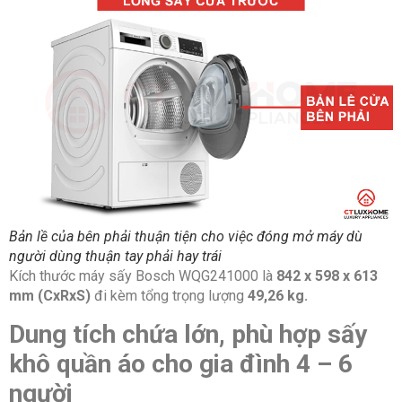
Chăn (Decken)
Vải tổng hợp (Extra Fein)
Vải dệt/ Chăn lông vũ (Daunen)
Đồ thể thao (Sportswear)
Áo sơ mi/ Áo cánh (Hemden/
Blusen)
Sấy nhanh 40 phút (Extra Kurz
40’)
Bản lề của bên phải thuận tiện cho việc đóng mở máy dù
người dùng thuận tay phải hay trái
Khăn tắm (Handtücher)
Kích thước máy sấy Bosch WQG241000 là
842 x 598 x 613
mm (CxRxS)
đi kèm tổng trọng lượng
49,26 kg.
Đồ len (Wolle finish)
Dung tích chứa lớn, phù hợp sấy
Đồ khác (Auflockern)
khô quần áo cho gia đình 4 – 6
Chương trình thời gian nóng
người
(Zeitprogramm warm)