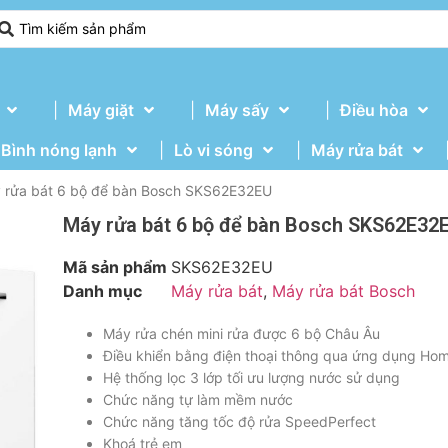
Máy giặt
Máy sấy
Điều hòa
Bình nóng lạnh
Lò vi sóng
Máy rửa bát
 rửa bát 6 bộ để bàn Bosch SKS62E32EU
Máy rửa bát 6 bộ để bàn Bosch SKS62E32
Mã sản phẩm
SKS62E32EU
Danh mục
Máy rửa bát
,
Máy rửa bát Bosch
Máy rửa chén mini rửa được 6 bộ Châu Âu
Điều khiển bằng điện thoại thông qua ứng dụng Ho
Hệ thống lọc 3 lớp tối ưu lượng nước sử dụng
Chức năng tự làm mềm nước
Chức năng tăng tốc độ rửa SpeedPerfect
Khoá trẻ em