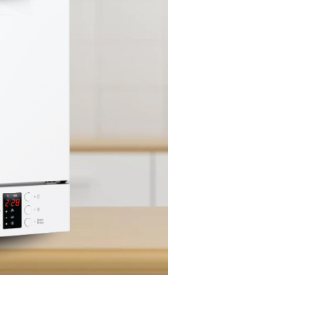
Ngôn ngữ Tiếng anh
Cao 45 cm – Ngang 55.1 cm – Sâu 50
cm
23.6 kg
36 Tháng
Tây Ban Nha