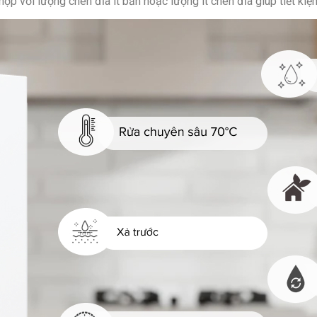
hợp với lượng chén đĩa ít bẩn hoặc lượng ít chén đĩa giúp tiết kiệ