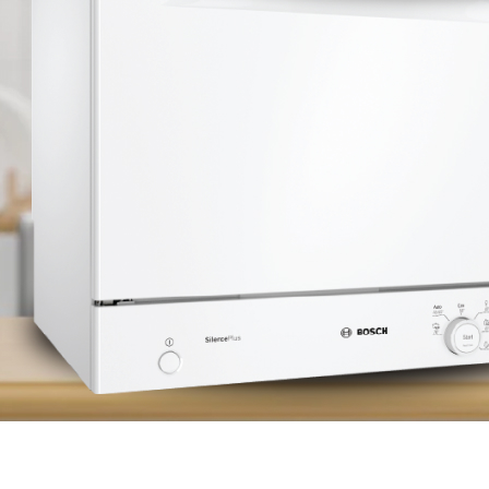
Kích
thước:
Khối
lượng:
Bảo
hành
Xuất xứ