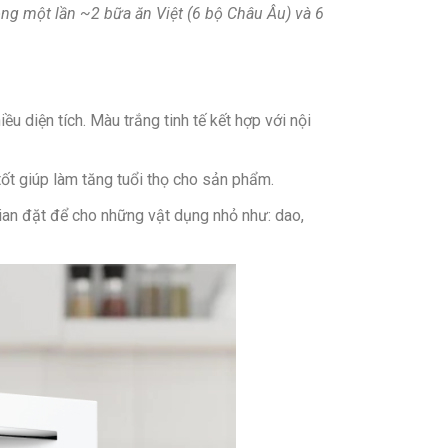
ng một lần ~2 bữa ăn Việt (6 bộ Châu Âu) và 6
8L
6 Bộ
 diện tích. Màu trắng tinh tế kết hợp với nội
tốt giúp làm tăng tuổi thọ cho sản phẩm.
6 chương trình rửa
ian đặt để cho những vật dụng nhỏ như: dao,
Hẹn giờ: 1-24h
Báo kết thúc chương trình
Hệ thống ActiveWater
Chương trình yên lặng
2 tính năng rửa thêm
Aqua stop (cảm biến chống dò rỉ nước)