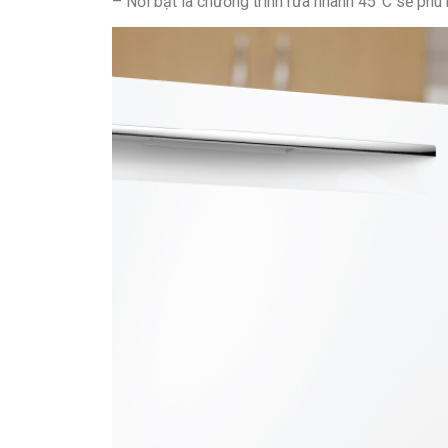
– Nổi bật là chương trình rửa nhanh 45°C sẽ phù 