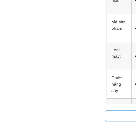
hiệu
Mã sản
phẩm
Loại
máy:
Chức
năng
sấy:
Công
suất:
Tiêu thụ