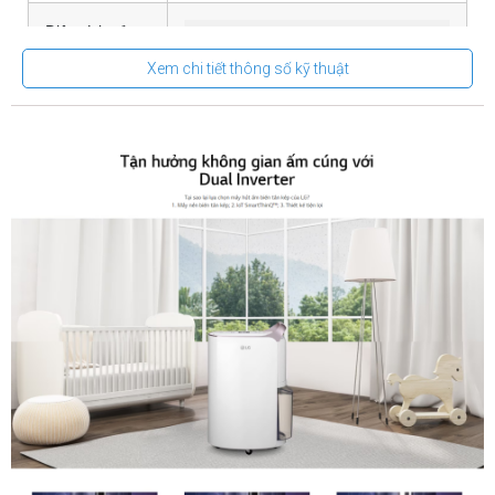
Diện tích sử
40 m2
dụng:
Xem chi tiết thông số kỹ thuật
Dung tích bình
4.0 lít
nước:
Độ ồn:
33-39 dB
Kích thước:
Ngang 38,2 cm – Cao 71.5cm
– Sâu 29.6cm
Khối lượng:
16.7 kg