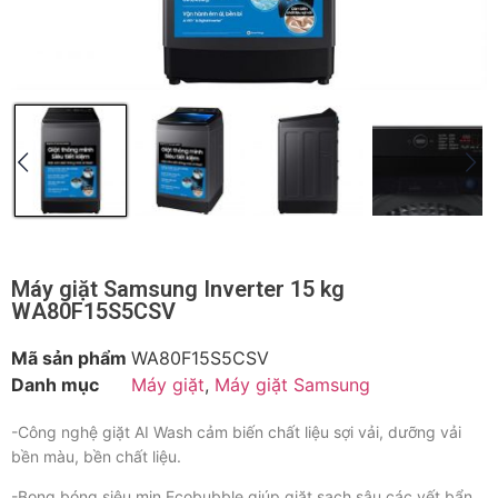
Máy giặt Samsung Inverter 15 kg
WA80F15S5CSV
Mã sản phẩm
WA80F15S5CSV
Danh mục
Máy giặt
,
Máy giặt Samsung
-Công nghệ giặt AI Wash cảm biến chất liệu sợi vải, dưỡng vải
bền màu, bền chất liệu.
-Bong bóng siêu mịn Ecobubble giúp giặt sạch sâu các vết bẩn