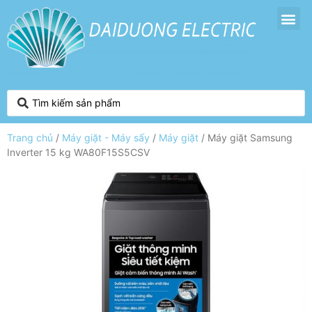
Trang chủ
/
Máy giặt - Máy sấy
/
Máy giặt
/ Máy giặt Samsung
Inverter 15 kg WA80F15S5CSV