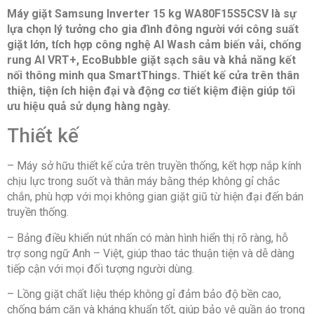
-Xả + vắt
Máy giặt Samsung Inverter 15 kg WA80F15S5CSV là sự
-Vệ sinh lồng giặt
lựa chọn lý tưởng cho gia đình đông người với công suất
-Giặt thường
giặt lớn, tích hợp công nghệ AI Wash cảm biến vải, chống
-Giặt thông minh
-Giặt nhanh
rung AI VRT+, EcoBubble giặt sạch sâu và khả năng kết
-Chu trình tải về
nối thông minh qua SmartThings. Thiết kế cửa trên thân
-Giặt ga giường
thiện, tiện ích hiện đại và động cơ tiết kiệm điện giúp tối
ưu hiệu quả sử dụng hàng ngày.
Công nghệ giặt:
Thiết kế
-Chống rung ồn thông minh AI VRT+
-Giặt AI cảm biến chất liệu vải
-Công nghệ Intensive Wash tăng khả năng thẩm thấu
– Máy sở hữu thiết kế cửa trên truyền thống, kết hợp nắp kính
xà phòng vào quần áo
chịu lực trong suốt và thân máy bằng thép không gỉ chắc
-Bộ lọc xơ vải Magic Filter
chắn, phù hợp với mọi không gian giặt giũ từ hiện đại đến bán
-Bong bóng siêu mịn Eco Bubble
truyền thống.
Bảng điều khiển:
– Bảng điều khiển nút nhấn có màn hình hiển thị rõ ràng, hỗ
Song ngữ Anh – Việt nút nhấn có màn hình hiển thị
trợ song ngữ Anh – Việt, giúp thao tác thuận tiện và dễ dàng
tiếp cận với mọi đối tượng người dùng.
Tiện ích:
– Lồng giặt chất liệu thép không gỉ đảm bảo độ bền cao,
-Tự động vệ sinh lồng giặt Eco Tub Clean
chống bám cặn và kháng khuẩn tốt, giúp bảo vệ quần áo trong