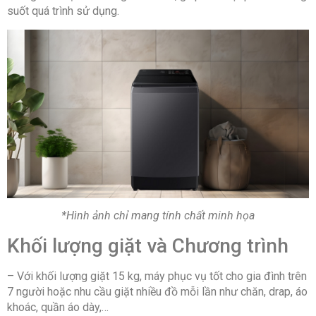
-Tự khởi động lại khi có điện
suốt quá trình sử dụng.
-Khóa trẻ em
-Hệ thống vắt khô Air Turbo
-Hẹn giờ giặt kết thúc
-Chẩn đoán sự cố thông minh qua Smart Check
-Giặt sạch siêu tốc
-AI Energy Saving – Tiết kiệm năng lượng
-Cho phép điều khiển từ xa qua ứng dụng
SmartThings
Thông tin lắp đặt
Kích thước – Khối lượng: Cao 108.9 cm – Ngang 61
cm – Sâu 67.5 cm – Nặng 40 kg
Chiều dài ống cấp nước: 100 cm
Chiều dài ống thoát nước: 120 cm
Hãng: Samsung.
*Hình ảnh chỉ mang tính chất minh họa
Sản xuất tại: Thái Lan.
Năm ra mắt: 2025.
Khối lượng giặt và Chương trình
– Với khối lượng giặt 15 kg, máy phục vụ tốt cho gia đình trên
7 người hoặc nhu cầu giặt nhiều đồ mỗi lần như chăn, drap, áo
khoác, quần áo dày,…