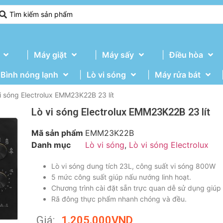
Máy giặt
Máy sấy
Điều hòa
Bình nóng lạnh
Lò vi sóng
Máy rửa bát
i sóng Electrolux EMM23K22B 23 lít
Lò vi sóng Electrolux EMM23K22B 23 lít
Mã sản phẩm
EMM23K22B
Danh mục
Lò vi sóng
,
Lò vi sóng Electrolux
Lò vi sóng dung tích 23L, công suất vi sóng 800W
5 mức công suất giúp nấu nướng linh hoạt.
Chương trình cài đặt sẵn trực quan dễ sử dụng giúp
Rã đông thực phẩm nhanh chóng và đều.
Giá:
1,205,000
VND