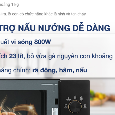
Tiện ích:
C
khoảng 1 kg.
35 phút
Kh
 ra, lò còn có chức năng khác là ninh và tan chảy.
Thông t
Kích thướ
cm – Sâu 3
Kích thước
Sâu 29 cm
Hãng:
Elec