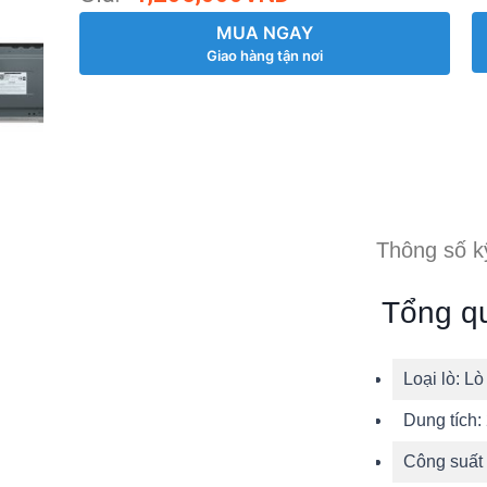
MUA NGAY
Giao hàng tận nơi
Thông số k
Tổng q
Loại lò:
Lò
Dung tích:
Công suất 