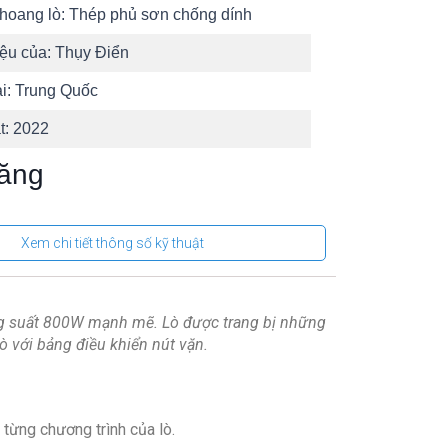
khoang lò:
Thép phủ sơn chống dính
ệu của:
Thụy Điển
ại:
Trung Quốc
t:
2022
ăng
 chính:
Rã đông, hâm, nấu
Xem chi tiết thông số kỹ thuật
 khác:
Đun chảy
Ninh
ều khiển và tiện ích
ông suất 800W mạnh mẽ. Lò được trang bị những
ò với bảng điều khiển nút vặn.
:
Tiếng Việt –
Tiếng Anh
 khiển:
Nút vặn
từng chương trình của lò.