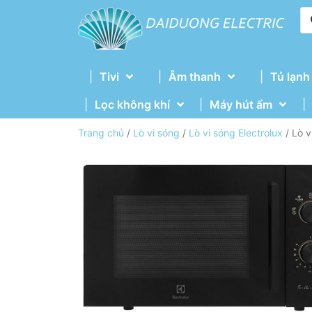
Tivi
Âm thanh
Tủ lạnh
Lọc không khí
Máy hút ẩm
Trang chủ
/
Lò vi sóng
/
Lò vi sóng Electrolux
/ Lò v