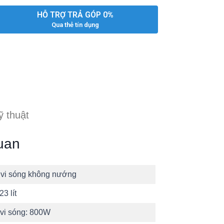
HỖ TRỢ TRẢ GÓP 0%
Qua thẻ tín dụng
ỹ thuật
uan
 vi sóng không nướng
23 lít
vi sóng:
800W