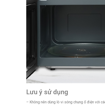
Lưu ý sử dụng
– Không nên dùng lò vi sóng chung ổ điện với các 