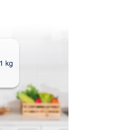
huông báo khi nấu xong
Hẹn giờ lên tới
oang lò có đèn
in lắp đặt
c – Khối lượng:
Ngang 48.3 cm – Cao 28.6
8.3 cm – Nặng 11.9 kg
 khoang lò:
Ngang 30 cm – Cao 20 cm –
trolux.