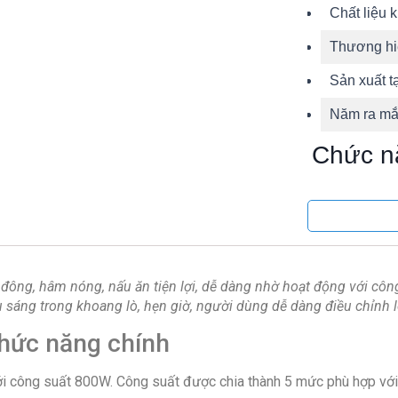
Chất liệu 
Thương hi
Sản xuất t
Năm ra mắ
Chức n
Chức năng
Chức năng
Bảng đi
 đông, hâm nóng, nấu ăn tiện lợi, dễ dàng nhờ hoạt động với c
 sáng trong khoang lò, hẹn giờ, người dùng dễ dàng điều chỉnh l
Chức năng chính
Ngôn ngữ
Bảng điều
ới công suất 800W. Công suất được chia thành 5 mức phù hợp với 