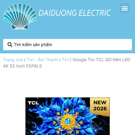
Trang chủ
/
Tivi - Âm Thanh
/
Tivi
/ Google Tivi TCL QD-Mini LED
4K 55 Inch 55P8LS