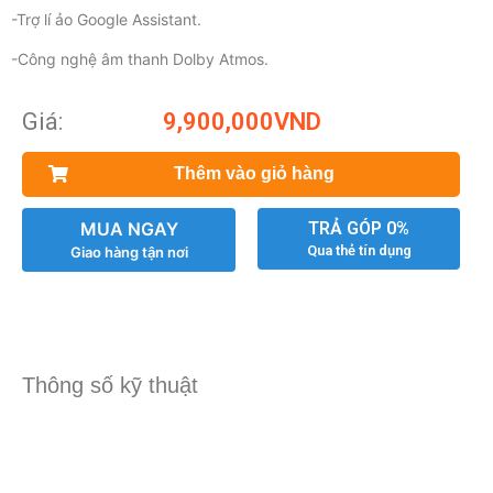
-Trợ lí ảo Google Assistant.
-Công nghệ âm thanh Dolby Atmos.
Giá:
9,900,000
VND
Thêm vào giỏ hàng
MUA NGAY
TRẢ GÓP 0%
Qua thẻ tín dụng
Giao hàng tận nơi
Thông số kỹ thuật