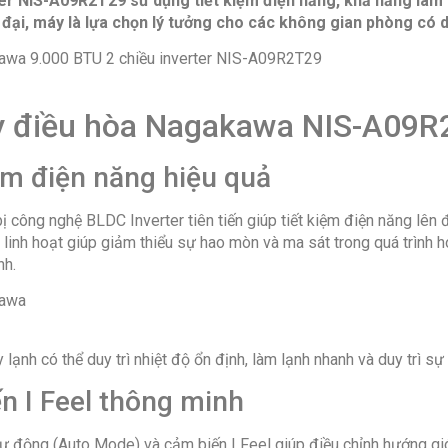
r NIS-A09R2T29 sử dụng tiết kiệm điện năng, khả năng làm 
Kích thước 
n đại, máy là lựa chọn lý tưởng cho các không gian phòng có d
cao x sâu)
Khối lượng 
Kích thước 
27.6cm (Nga
Khối lượng
Khối lượng 
máy điều hòa Nagakawa NIS-A09
Khối lượng 
Nguồn điện
Dòng điện 
iệm điện năng hiệu quả
Kích thước 
Chiều cao lắ
công nghệ BLDC Inverter tiên tiến giúp tiết kiệm điện năng lên
Chiều dài l
 linh hoạt giúp giảm thiểu sự hao mòn và ma sát trong quá trình ho
Xuất xứ & B
nh.
Thương hiệ
Xuất xứ thư
Sản xuất tại
Bảo hành:
M
nén (10 năm
ạnh có thể duy trì nhiệt độ ổn định, làm lạnh nhanh và duy trì sự
n I Feel thông minh
 động (Auto Mode) và cảm biến I Feel giúp điều chỉnh hướng gió 