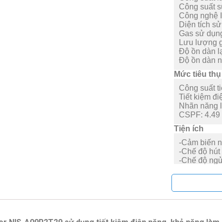
Công suất 
Công nghệ I
Diện tích s
Gas sử dụn
Lưu lượng g
Độ ồn dàn l
Độ ồn dàn 
Mức tiêu thụ
Công suất ti
Tiết kiệm đi
Nhãn năng l
CSPF:
4.49
Tiện ích
-Cảm biến nh
-Chế độ hút
-Chế độ ngủ
-Chuẩn đoán
-Hẹn giờ Bậ
-Màn hình hi
Thông số kí
Kiểu lắp đặt