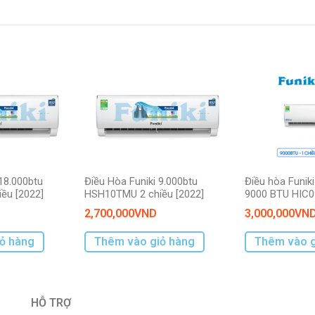
 18.000btu
Điều Hòa Funiki 9.000btu
Điều hòa Funiki
ều [2022]
HSH10TMU 2 chiều [2022]
9000 BTU HIC
2,700,000
VND
3,000,000
VN
ỏ hàng
Thêm vào giỏ hàng
Thêm vào g
HỖ TRỢ