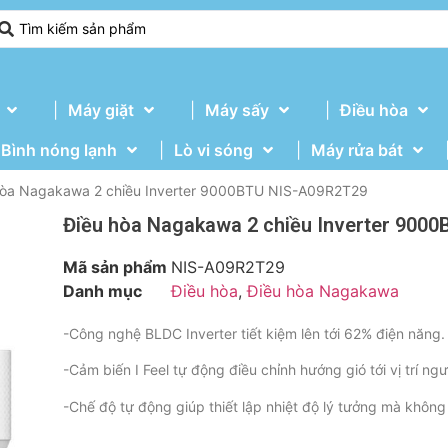
Máy giặt
Máy sấy
Điều hòa
Bình nóng lạnh
Lò vi sóng
Máy rửa bát
hòa Nagakawa 2 chiều Inverter 9000BTU NIS-A09R2T29
Điều hòa Nagakawa 2 chiều Inverter 900
Mã sản phẩm
NIS-A09R2T29
Danh mục
Điều hòa
,
Điều hòa Nagakawa
-Công nghệ BLDC Inverter tiết kiệm lên tới 62% điện năng.
-Cảm biến I Feel tự động điều chỉnh hướng gió tới vị trí ng
-Chế độ tự động giúp thiết lập nhiệt độ lý tưởng mà không