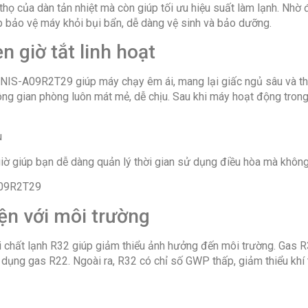
thọ của dàn tản nhiệt mà còn giúp tối ưu hiệu suất làm lạnh. Nhờ 
p bảo vệ máy khỏi bụi bẩn, dễ dàng vệ sinh và bảo dưỡng.
n giờ tắt linh hoạt
IS-A09R2T29 giúp máy chạy êm ái, mang lại giấc ngủ sâu và tho
ông gian phòng luôn mát mẻ, dễ chịu. Sau khi máy hoạt động trong
iờ giúp bạn dễ dàng quản lý thời gian sử dụng điều hòa mà không
iện với môi trường
t lạnh R32 giúp giảm thiểu ảnh hưởng đến môi trường. Gas R32 c
dụng gas R22. Ngoài ra, R32 có chỉ số GWP thấp, giảm thiểu khí 