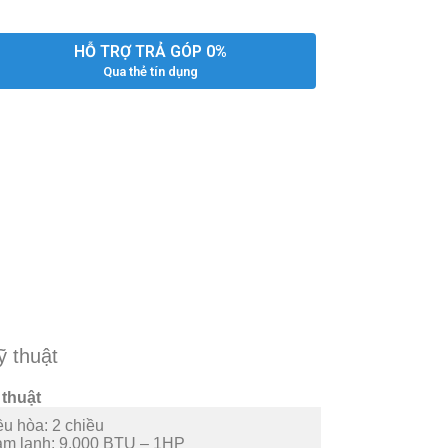
HỖ TRỢ TRẢ GÓP 0%
Qua thẻ tín dụng
ỹ thuật
 thuật
ều hòa:
2 chiều
àm lạnh:
9.000 BTU – 1HP