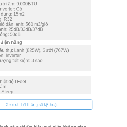
sưởi ấm:
9.000BTU
nverter:
Có
ử dụng:
15m2
g:
R32
ió dàn lạnh:
560 m3/giờ
ạnh:
25dB/33dB/37dB
nóng:
50dB
 điện năng
êu thụ:
Lạnh (825W), Sưởi (767W)
ện:
Inverter
ượng tiết kiệm:
3 sao
iệt độ I Feel
 ẩm
 Sleep
 báo lỗi thông minh
t/Tắt
Xem chi tiết thông số kỹ thuật
ển thị nhiệt độ trên dàn lạnh
ch thước/Lắp đặt
:
Treo tường