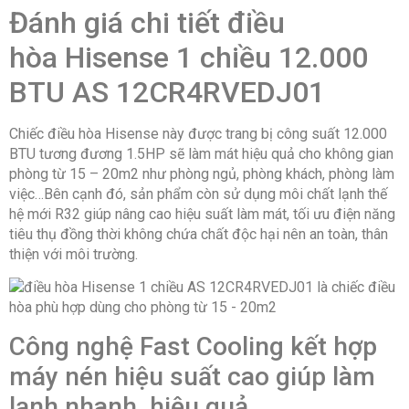
Đánh giá chi tiết điều
-Tự làm sạch dàn lạnh
Thông số kích thước/Lắp đặt
hòa Hisense 1 chiều 12.000
Kiểu lắp đặt:
Treo tường
Kích thước dàn lạnh:
81.5cm x 27cm x
BTU AS 12CR4RVEDJ01
21.2cm (Ngang x cao x sâu)
Khối lượng dàn lạnh:
8,5kg
Kích thước dàn nóng:
71.5cm x 48.2cm x
Chiếc điều hòa Hisense này được trang bị công suất 12.000
24cm (Ngang x cao x sâu)
BTU tương đương 1.5HP sẽ làm mát hiệu quả cho không gian
Khối lượng dàn nóng:
26kg
phòng từ 15 – 20m2 như phòng ngủ, phòng khách, phòng làm
Nguồn điện áp:
220V/50Hz
việc…Bên cạnh đó, sản phẩm còn sử dụng môi chất lạnh thế
Chiều cao lắp đặt tối đa giữa cục nóng – lạnh:
10m
Chiều dài lắp đặt ống đồng:
20m
hệ mới R32 giúp nâng cao hiệu suất làm mát, tối ưu điện năng
tiêu thụ đồng thời không chứa chất độc hại nên an toàn, thân
Xuất xứ & Bảo hành
thiện với môi trường.
Thương hiệu:
Hisense
Xuất xứ thương hiệu:
Trung Quốc
Bảo hành:
12 tháng theo chính sách Hãng.
Công nghệ Fast Cooling kết hợp
máy nén hiệu suất cao giúp làm
lạnh nhanh, hiệu quả