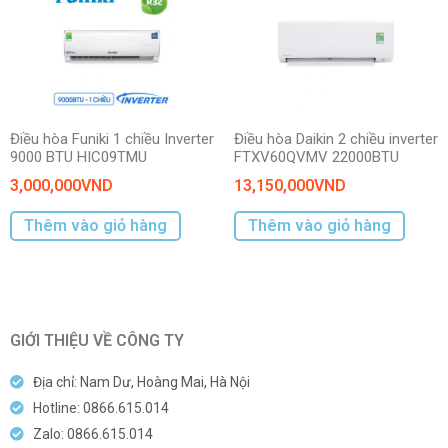
Chế độ Eco Mode tiết kiệm điện năng: Chế độ Eco kết hợp
cùng công nghệ Inverter sẽ có khả năng tiết kiệm tới 30% điện
năng so với máy điều hòa thông thường hoặc tiết kiệm tới
70% điện năng so với điều hòa không có Inverter. Chính vì thế
người dùng sẽ luôn cảm thấy yên tâm, không cần lo lắng về
hóa đơn điện hằng tháng.
Điều hòa Funiki 1 chiều Inverter
Điều hòa Daikin 2 chiều inverter
9000 BTU HIC09TMU
FTXV60QVMV 22000BTU
3,000,000
VND
13,150,000
VND
Thêm vào giỏ hàng
Thêm vào giỏ hàng
GIỚI THIỆU VỀ CÔNG TY
Địa chỉ: Nam Dư, Hoàng Mai, Hà Nội
Hotline: 0866.615.014
Zalo: 0866.615.014