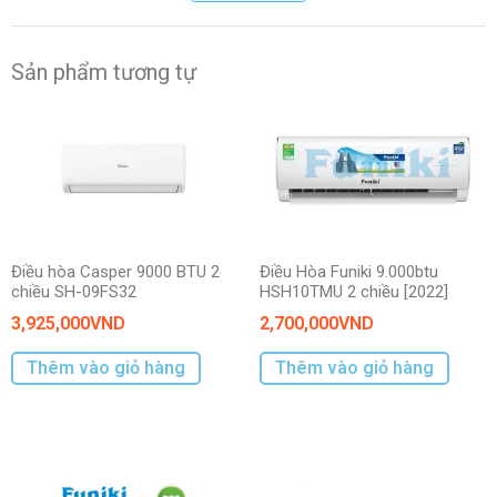
trong phòng nhờ công nghệ Fuzzy Logic, nhờ vậy mà người
dùng sẽ có được cảm giác dễ chịu, thoải mái nhất mà không
cần thao tác cài đặt quá nhiều.
Sản phẩm tương tự
Điều hòa Casper 9000 BTU 2
Điều Hòa Funiki 9.000btu
chiều SH-09FS32
HSH10TMU 2 chiều [2022]
3,925,000
VND
2,700,000
VND
Thêm vào giỏ hàng
Thêm vào giỏ hàng