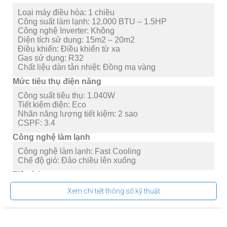
Loại máy điều hòa:
1 chiều
Công suất làm lạnh:
12.000 BTU – 1.5HP
Công nghệ Inverter:
Không
Diện tích sử dụng:
15m2 – 20m2
Điều khiển:
Điều khiển từ xa
Gas sử dụng:
R32
Chất liệu dàn tản nhiệt:
Đồng mạ vàng
Mức tiêu thụ điện năng
Công suất tiêu thụ:
1.040W
Tiết kiệm điện:
Eco
Nhãn năng lượng tiết kiệm:
2 sao
CSPF:
3.4
Công nghệ làm lạnh
Công nghệ làm lạnh:
Fast Cooling
Chế độ gió:
Đảo chiều lên xuống
Tiện ích
-Chế độ yên tĩnh Quiet
Xem chi tiết thông số kỹ thuật
-Cảm biến nhiệt độ iFeel
-Chế độ hoạt động thông minh
-Chế độ ngủ Sleep
-Màn hình hiển thị nhiệt độ trên dàn lạnh